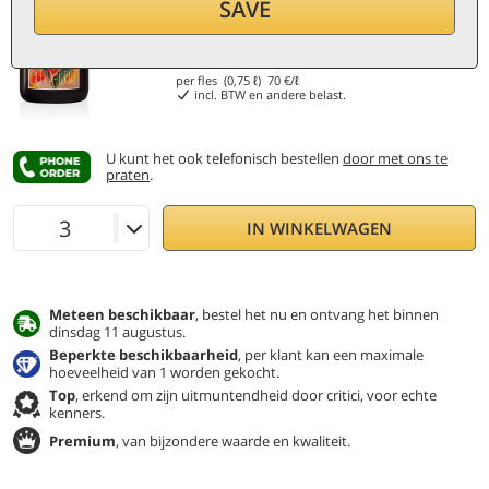
SAVE
52,50
€
per fles (0,75 ℓ)
70
€/ℓ
incl. BTW en andere belast.
U kunt het ook telefonisch bestellen
door met ons te
praten
.
IN WINKELWAGEN
Meteen beschikbaar
, bestel het nu en ontvang het binnen
dinsdag 11 augustus.
Beperkte beschikbaarheid
, per klant kan een maximale
hoeveelheid van 1 worden gekocht.
Top
, erkend om zijn uitmuntendheid door critici, voor echte
kenners.
Premium
, van bijzondere waarde en kwaliteit.