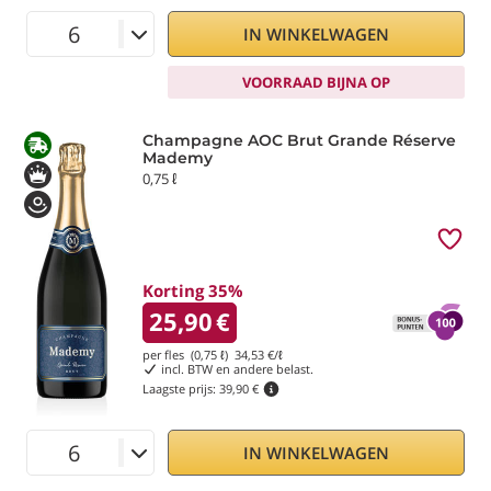
IN WINKELWAGEN
VOORRAAD BIJNA OP
Champagne AOC Brut Grande Réserve
Mademy
0,75 ℓ
Korting 35%
25,90
€
per fles (0,75 ℓ)
34,53
€/ℓ
incl. BTW en andere belast.
Laagste prijs:
39,90 €
IN WINKELWAGEN