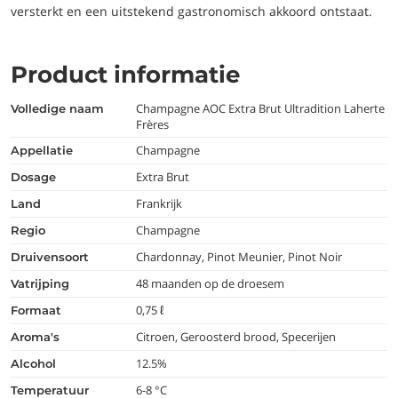
versterkt en een uitstekend gastronomisch akkoord ontstaat.
Product informatie
Champagne AOC Extra Brut Ultradition Laherte
volledige naam
Frères
Champagne
appellatie
Extra Brut
dosage
Frankrijk
land
Champagne
regio
Chardonnay, Pinot Meunier, Pinot Noir
druivensoort
48 maanden op de droesem
vatrijping
0,75 ℓ
formaat
Citroen, Geroosterd brood, Specerijen
aroma's
12.5%
alcohol
6-8 °C
temperatuur