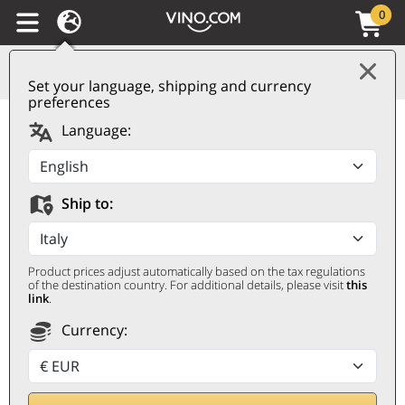
0
Set your language, shipping and currency
preferences
Champagne AOC Extra
Language:
Brut Ultradition
Laherte Frères
Ship to:
LAHERTE FRÈRES
0,75 ℓ
Product prices adjust automatically based on the tax regulations
of the destination country. For additional details, please visit
this
link
.
Currency: