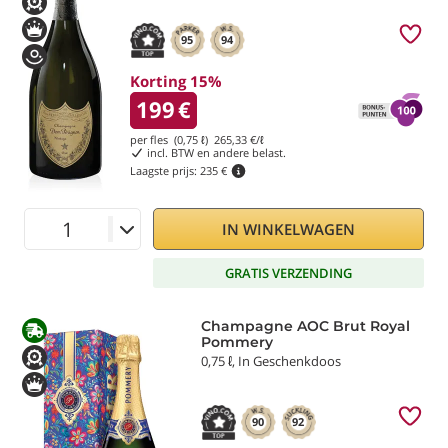
95
94
Korting 15%
199
€
per fles (0,75 ℓ)
265,33
€/ℓ
incl. BTW en andere belast.
Laagste prijs:
235 €
IN WINKELWAGEN
GRATIS VERZENDING
Champagne AOC Brut Royal
Pommery
0,75 ℓ, In Geschenkdoos
90
92