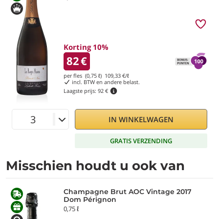
Korting 10%
82
€
per fles (0,75 ℓ)
109,33
€/ℓ
incl. BTW en andere belast.
Laagste prijs:
92 €
IN WINKELWAGEN
GRATIS VERZENDING
Misschien houdt u ook van
Champagne Brut AOC Vintage 2017
Dom Pérignon
0,75 ℓ