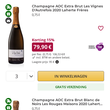
Champagne AOC Extra Brut Les Vignes
D'Autrefois 2020 Laherte Frères
0,75 ℓ
Korting 15%
79,90
€
per fles (0,75 ℓ)
106,53
€/ℓ
incl. BTW en andere belast.
Laagste prijs:
95 €
IN WINKELWAGEN
GRATIS VERZENDING
Champagne AOC Extra Brut Blanc de
Noirs Les Rouges Maisons 2020 Laherte
Frères
0,75 ℓ