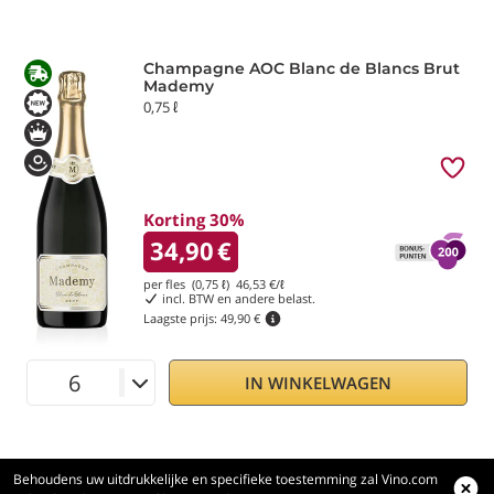
Champagne AOC Blanc de Blancs Brut
Mademy
0,75 ℓ
Korting 30%
34,90
€
per fles (0,75 ℓ)
46,53
€/ℓ
incl. BTW en andere belast.
Laagste prijs:
49,90 €
IN WINKELWAGEN
Behoudens uw uitdrukkelijke en specifieke toestemming zal Vino.com