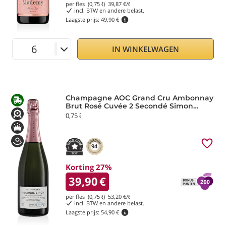
per fles (0,75 ℓ)
39,87
€/ℓ
incl. BTW en andere belast.
Laagste prijs:
49,90 €
IN WINKELWAGEN
Champagne AOC Grand Cru Ambonnay
Brut Rosé Cuvée 2 Secondé Simon
Laurier
0,75 ℓ
94
Korting 27%
39,90
€
per fles (0,75 ℓ)
53,20
€/ℓ
incl. BTW en andere belast.
Laagste prijs:
54,90 €