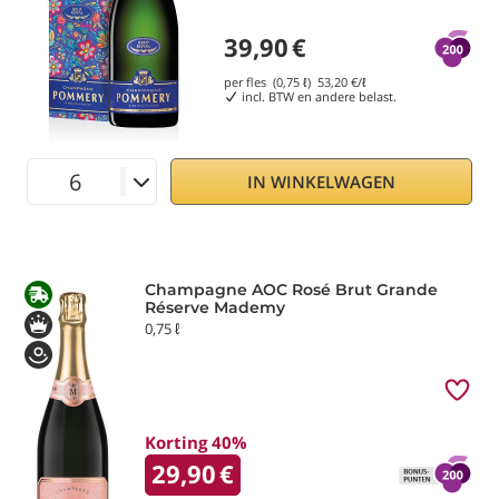
39,90
€
per fles (0,75 ℓ)
53,20
€/ℓ
incl. BTW en andere belast.
IN WINKELWAGEN
Champagne AOC Rosé Brut Grande
Réserve Mademy
0,75 ℓ
Korting 40%
29,90
€