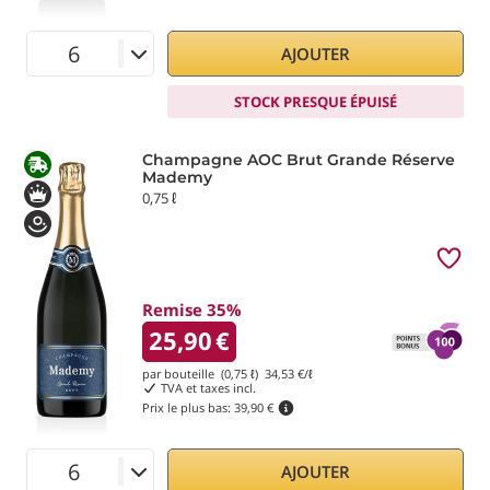
AJOUTER
STOCK PRESQUE ÉPUISÉ
Champagne AOC Brut Grande Réserve
Mademy
0,75 ℓ
Remise 35%
25,90
€
par bouteille (0,75 ℓ)
34,53
€/ℓ
TVA et taxes incl.
Prix le plus bas:
39,90 €
AJOUTER