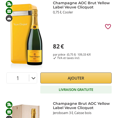
Champagne AOC Brut Yellow
Label Veuve Clicquot
0,75 ℓ, Cooler
82
€
par pièce (0,75 ℓ)
109,33
€/ℓ
TVA et taxes incl.
AJOUTER
LIVRAISON GRATUITE
Champagne Brut AOC Yellow
Label Veuve Clicquot
Jeroboam 3 ℓ, Caisse bois