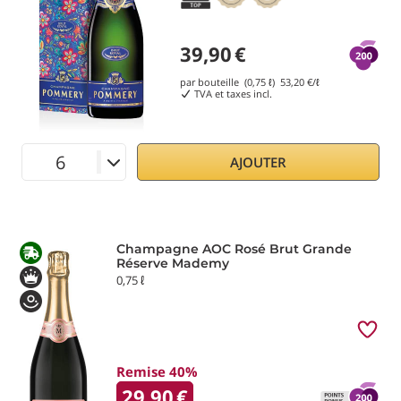
39,90
€
par bouteille (0,75 ℓ)
53,20
€/ℓ
TVA et taxes incl.
AJOUTER
Champagne AOC Rosé Brut Grande
Réserve Mademy
0,75 ℓ
Remise 40%
29,90
€