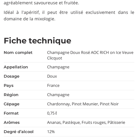
agréablement savoureuse et fruitée.
Idéal à l'apéritif, il peut être utilisé exclusivement dans le
domaine de la mixologie.
Fiche technique
Champagne Doux Rosé AOC RICH on Ice Veuve
nom complet
Clicquot
Champagne
appellation
Doux
dosage
France
pays
Champagne
région
Chardonnay, Pinot Meunier, Pinot Noir
cépage
0,75 ℓ
format
Ananas, Pastèque, Fruits rouges, Pâtisserie
arômes
12%
degré d’alcool