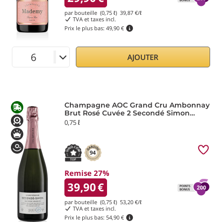
par bouteille (0,75 ℓ)
39,87
€/ℓ
TVA et taxes incl.
Prix le plus bas:
49,90 €
AJOUTER
Champagne AOC Grand Cru Ambonnay
Brut Rosé Cuvée 2 Secondé Simon
Laurier
0,75 ℓ
94
Remise 27%
39,90
€
par bouteille (0,75 ℓ)
53,20
€/ℓ
TVA et taxes incl.
Prix le plus bas:
54,90 €