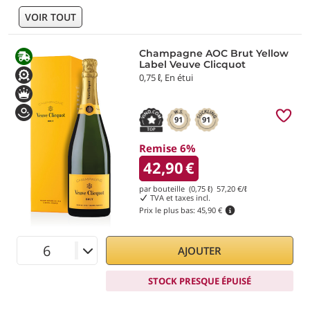
VOIR TOUT
Champagne AOC Brut Yellow
Label Veuve Clicquot
0,75 ℓ, En étui
91
91
Remise 6%
42,90
€
par bouteille (0,75 ℓ)
57,20
€/ℓ
TVA et taxes incl.
Prix le plus bas:
45,90 €
AJOUTER
STOCK PRESQUE ÉPUISÉ