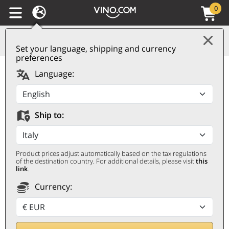
0
Set your language, shipping and currency
preferences
Champagne Doux Rosé
Language:
AOC RICH on Ice Veuve
Clicquot
Ship to:
VEUVE CLICQUOT
0,75 ℓ
Product prices adjust automatically based on the tax regulations
of the destination country. For additional details, please visit
this
link
.
Currency: