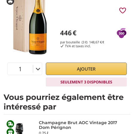
446
€
par bouteille (3 ℓ)
148,67
€/ℓ
TVA et taxes incl.
AJOUTER
SEULEMENT 3 DISPONIBLES
Vous pourriez également être
intéressé par
Champagne Brut AOC Vintage 2017
Dom Pérignon
0,75 ℓ