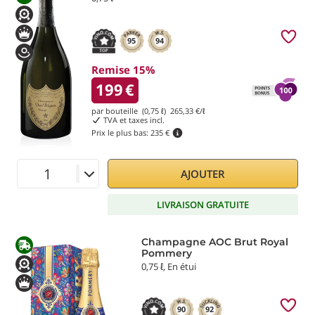
95
94
Remise 15%
199
€
par bouteille (0,75 ℓ)
265,33
€/ℓ
TVA et taxes incl.
Prix le plus bas:
235 €
AJOUTER
LIVRAISON GRATUITE
Champagne AOC Brut Royal
Pommery
0,75 ℓ, En étui
90
92