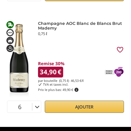
Champagne AOC Blanc de Blancs Brut
Mademy
0,75 ℓ
Remise 30%
34,90
€
par bouteille (0,75 ℓ)
46,53
€/ℓ
TVA et taxes incl.
Prix le plus bas:
49,90 €
AJOUTER