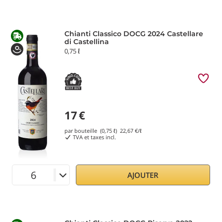
Chianti Classico DOCG 2024 Castellare
di Castellina
0,75 ℓ
17
€
par bouteille (0,75 ℓ)
22,67
€/ℓ
TVA et taxes incl.
AJOUTER