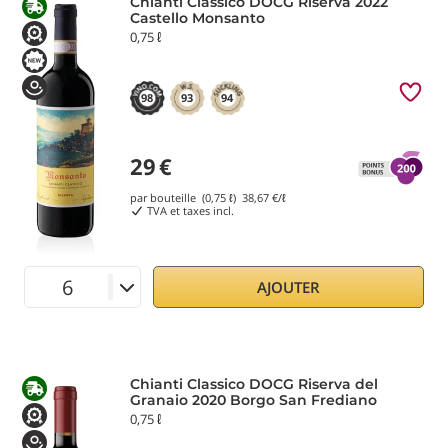
Chianti Classico DOCG Riserva 2022
Castello Monsanto
0,75 ℓ
98
93
94
29
€
par bouteille (0,75 ℓ)
38,67
€/ℓ
TVA et taxes incl.
AJOUTER
Chianti Classico DOCG Riserva del
Granaio 2020 Borgo San Frediano
0,75 ℓ