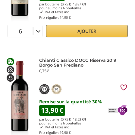
par bouteille (0,75 ℓ)
13,87
€/ℓ
pour au moins
6
bouteilles
TVA et taxes incl.
Prix régulier:
14,90 €
AJOUTER
Chianti Classico DOCG Riserva 2019
Borgo San Frediano
0,75 ℓ
91
90
Remise sur la quantité
30
%
13,90
€
par bouteille (0,75 ℓ)
18,53
€/ℓ
pour au moins
6
bouteilles
TVA et taxes incl.
Prix régulier:
19,90 €