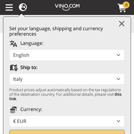
0
Set your language, shipping and currency
preferences
Chianti Classico DOCG
Language:
Casanova 2021 Dievole
DIEVOLE
Ship to:
0,75 ℓ
Product prices adjust automatically based on the tax regulations
of the destination country. For additional details, please visit
this
link
.
Currency: