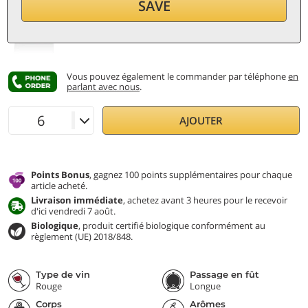
22,70
€
SAVE
par bouteille (0,75 ℓ)
30,27
€/ℓ
TVA et taxes incl.
Vous pouvez également le commander par téléphone
en
parlant avec nous
.
AJOUTER
Points Bonus
, gagnez 100 points supplémentaires pour chaque
article acheté.
Livraison immédiate
, achetez avant 3 heures pour le recevoir
d'ici vendredi 7 août.
Biologique
, produit certifié biologique conformément au
règlement (UE) 2018/848.
Type de vin
Passage en fût
Rouge
Longue
Corps
Arômes