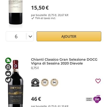
15,50
€
par bouteille (0,75 ℓ)
20,67
€/ℓ
TVA et taxes incl.
AJOUTER
Chianti Classico Gran Selezione DOCG
Vigna di Sessina 2020 Dievole
0,75 ℓ
93
94
46
€
par bouteille (0,75 ℓ)
61,33
€/ℓ