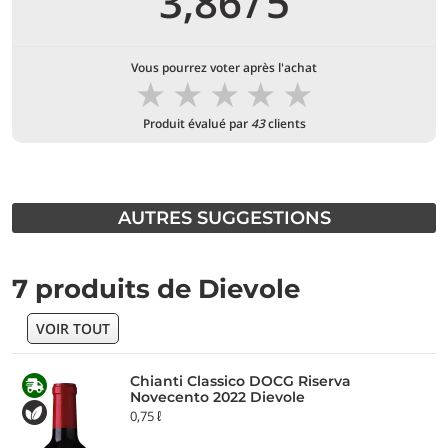
3,86
/
5
Vous pourrez voter après l'achat
★
★
★
★
★
Produit évalué par
43
clients
AUTRES SUGGESTIONS
7 produits de Dievole
VOIR TOUT
Chianti Classico DOCG Riserva
Novecento 2022 Dievole
0,75 ℓ