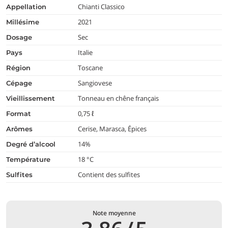
Chianti Classico
appellation
2021
millésime
Sec
dosage
Italie
pays
Toscane
région
Sangiovese
cépage
Tonneau en chêne français
vieillissement
0,75 ℓ
format
Cerise, Marasca, Épices
arômes
14%
degré d’alcool
18 °C
température
Contient des sulfites
Sulfites
Note moyenne