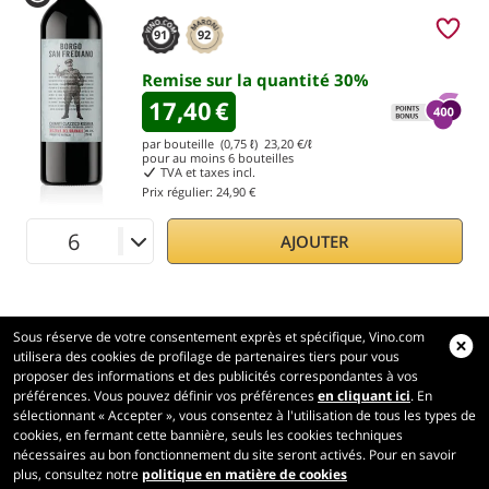
91
92
Remise sur la quantité
30
%
17,40
€
par bouteille (0,75 ℓ)
23,20
€/ℓ
pour au moins
6
bouteilles
TVA et taxes incl.
Prix régulier:
24,90 €
AJOUTER
Sous réserve de votre consentement exprès et spécifique, Vino.com
utilisera des cookies de profilage de partenaires tiers pour vous
proposer des informations et des publicités correspondantes à vos
préférences. Vous pouvez définir vos préférences
en cliquant ici
. En
Vino.com
sélectionnant « Accepter », vous consentez à l'utilisation de tous les types de
Made with
in Tuscany
cookies, en fermant cette bannière, seuls les cookies techniques
nécessaires au bon fonctionnement du site seront activés. Pour en savoir
Page traitée en 194 ms
plus, consultez notre
politique en matière de cookies
production-front-1
Copyright © 2026 VINO.COM 3ND S.r.l.