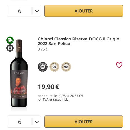
AJOUTER
Chianti Classico Riserva DOCG Il Grigio
2022 San Felice
0,75 ℓ
95
90
90
19,90
€
par bouteille (0,75 ℓ)
26,53
€/ℓ
TVA et taxes incl.
AJOUTER