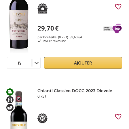
29,70
€
par bouteille (0,75 ℓ)
39,60
€/ℓ
TVA et taxes incl.
AJOUTER
Chianti Classico DOCG 2023 Dievole
0,75 ℓ
90