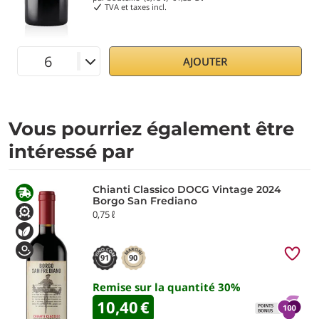
TVA et taxes incl.
AJOUTER
Vous pourriez également être
intéressé par
Chianti Classico DOCG Vintage 2024
Borgo San Frediano
0,75 ℓ
91
90
Remise sur la quantité
30
%
10,40
€