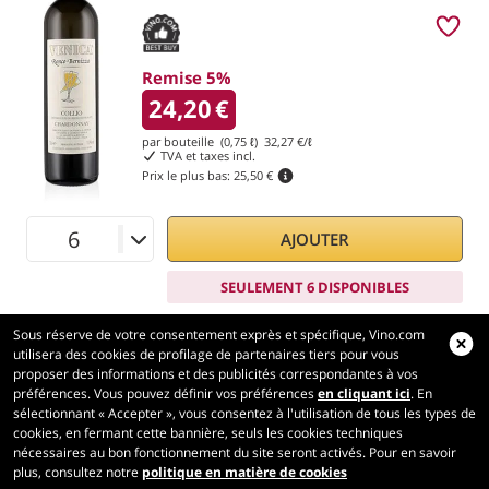
Remise 5%
24,20
€
par bouteille (0,75 ℓ)
32,27
€/ℓ
TVA et taxes incl.
Prix le plus bas:
25,50 €
AJOUTER
SEULEMENT 6 DISPONIBLES
Sous réserve de votre consentement exprès et spécifique, Vino.com
utilisera des cookies de profilage de partenaires tiers pour vous
proposer des informations et des publicités correspondantes à vos
préférences. Vous pouvez définir vos préférences
en cliquant ici
. En
Vino.com
sélectionnant « Accepter », vous consentez à l'utilisation de tous les types de
Made with
in Tuscany
cookies, en fermant cette bannière, seuls les cookies techniques
nécessaires au bon fonctionnement du site seront activés. Pour en savoir
Page traitée en 420 ms
plus, consultez notre
politique en matière de cookies
production-front-2-1
Copyright © 2026 VINO.COM 3ND S.r.l.