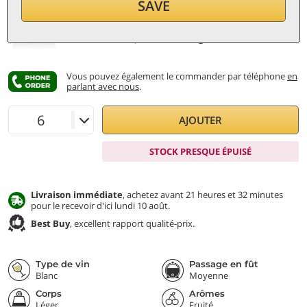
SAVE
par bouteille (0,75 ℓ)
15,73
€/ℓ
TVA et taxes incl.
Prix le plus bas:
13,20 €
Vous pouvez également le commander par téléphone
en
parlant avec nous
.
AJOUTER
STOCK PRESQUE ÉPUISÉ
Livraison immédiate
, achetez avant 21 heures et 32 minutes
pour le recevoir d'ici lundi 10 août.
Best Buy
, excellent rapport qualité-prix.
Type de vin
Passage en fût
Blanc
Moyenne
Corps
Arômes
Léger
Fruité