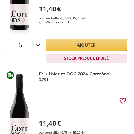
11,40
€
par bouteille (0,75 ℓ)
15,20
€/ℓ
TVA et taxes incl.
AJOUTER
STOCK PRESQUE ÉPUISÉ
Friuli Merlot DOC 2024 Cormòns
0,75 ℓ
11,40
€
par bouteille (0,75 ℓ)
15,20
€/ℓ