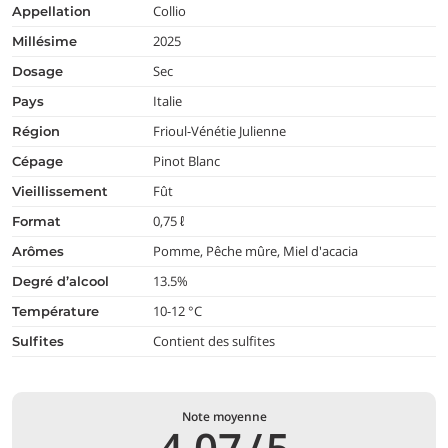
Collio
appellation
2025
millésime
Sec
dosage
Italie
pays
Frioul-Vénétie Julienne
région
Pinot Blanc
cépage
Fût
vieillissement
0,75 ℓ
format
Pomme, Pêche mûre, Miel d'acacia
arômes
13.5%
degré d’alcool
10-12 °C
température
Contient des sulfites
Sulfites
Note moyenne
4,07
/
5