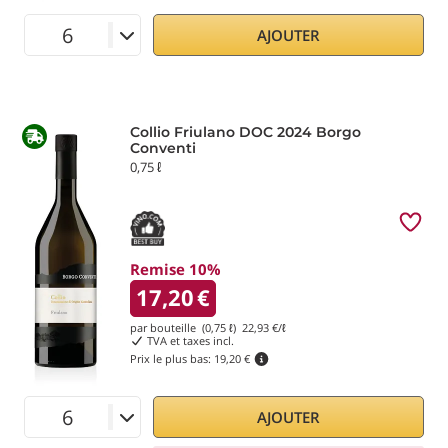
AJOUTER
Collio Friulano DOC 2024 Borgo
Conventi
0,75 ℓ
Remise 10%
17,20
€
par bouteille (0,75 ℓ)
22,93
€/ℓ
TVA et taxes incl.
Prix le plus bas:
19,20 €
AJOUTER