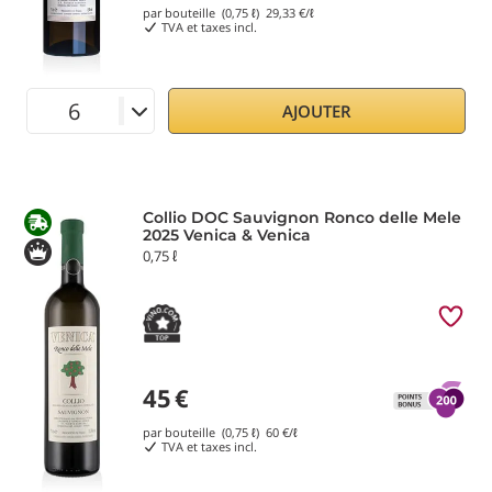
par bouteille (0,75 ℓ)
29,33
€/ℓ
TVA et taxes incl.
AJOUTER
Collio DOC Sauvignon Ronco delle Mele
2025 Venica & Venica
0,75 ℓ
45
€
par bouteille (0,75 ℓ)
60
€/ℓ
TVA et taxes incl.