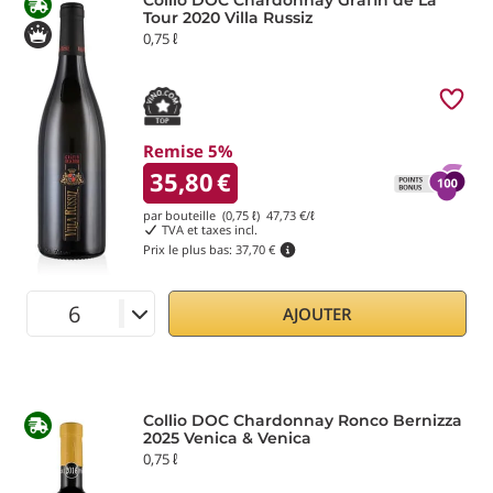
Collio DOC Chardonnay Gräfin de La
Tour 2020 Villa Russiz
0,75 ℓ
Remise 5%
35,80
€
par bouteille (0,75 ℓ)
47,73
€/ℓ
TVA et taxes incl.
Prix le plus bas:
37,70 €
AJOUTER
Collio DOC Chardonnay Ronco Bernizza
2025 Venica & Venica
0,75 ℓ