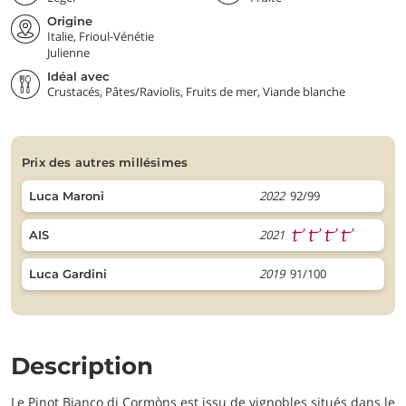
Origine
Italie, Frioul-Vénétie
Julienne
Idéal avec
Crustacés, Pâtes/Raviolis, Fruits de mer, Viande blanche
prix des autres millésimes
2022
92/99
Luca Maroni
2021
AIS
2019
91/100
Luca Gardini
Description
Le Pinot Bianco di Cormòns est issu de vignobles situés dans le