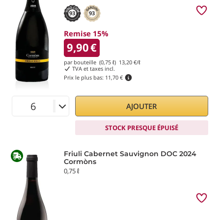
93
93
Remise 15%
9,90
€
par bouteille (0,75 ℓ)
13,20
€/ℓ
TVA et taxes incl.
Prix le plus bas:
11,70 €
AJOUTER
STOCK PRESQUE ÉPUISÉ
Friuli Cabernet Sauvignon DOC 2024
Cormòns
0,75 ℓ