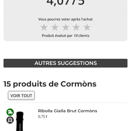
Vous pourrez voter après l'achat
★
★
★
★
★
Produit évalué par
10
clients
AUTRES SUGGESTIONS
15 produits de Cormòns
VOIR TOUT
Ribolla Gialla Brut Cormòns
0,75 ℓ