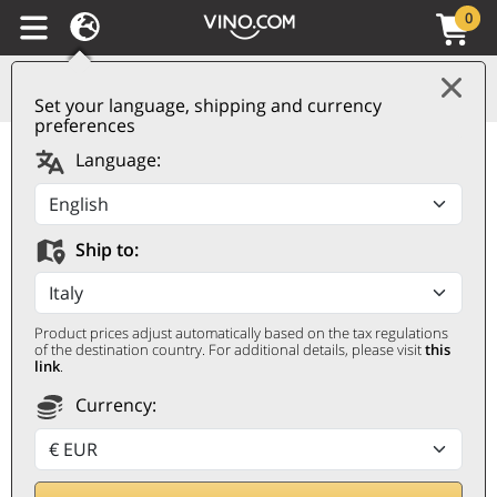
0
Set your language, shipping and currency
preferences
Collio DOC Pinot
Language:
Bianco 2025 Cormòns
CORMÒNS
Ship to:
0,75 ℓ
Product prices adjust automatically based on the tax regulations
of the destination country. For additional details, please visit
this
link
.
Currency:
Remise 10%
11,80
€