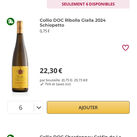
SEULEMENT 6 DISPONIBLES
Collio DOC Ribolla Gialla 2024
Schiopetto
0,75 ℓ
22,30
€
par bouteille (0,75 ℓ)
29,73
€/ℓ
TVA et taxes incl.
AJOUTER