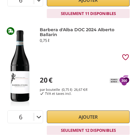
AJOUTER
SEULEMENT 11 DISPONIBLES
Barbera d'Alba DOC 2024 Alberto
Ballarin
0,75 ℓ
20
€
par bouteille (0,75 ℓ)
26,67
€/ℓ
TVA et taxes incl.
AJOUTER
SEULEMENT 12 DISPONIBLES