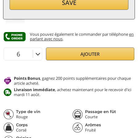
18,70
€
SAVE
par bouteille (0,75 ℓ)
24,93
€/ℓ
TVA et taxes incl.
Vous pouvez également le commander par téléphone
en
parlant avec nous
.
AJOUTER
Points Bonus
, gagnez 200 points supplémentaires pour chaque
article acheté.
Livraison immédiate
, achetez maintenant pour le recevoir d'ici
mardi 11 août.
Type de vin
Passage en fût
Rouge
Courte
Corps
Arômes
Corsé
Fruité