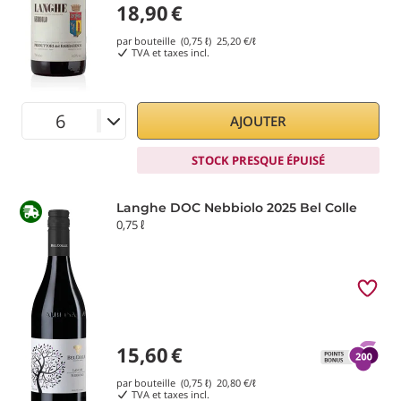
18,90
€
par bouteille (0,75 ℓ)
25,20
€/ℓ
TVA et taxes incl.
AJOUTER
STOCK PRESQUE ÉPUISÉ
Langhe DOC Nebbiolo 2025 Bel Colle
0,75 ℓ
15,60
€
par bouteille (0,75 ℓ)
20,80
€/ℓ
TVA et taxes incl.