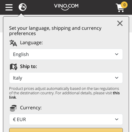
0
Set your language, shipping and currency
preferences
Langhe DOC Nebbiolo
Language:
2023 Alberto Ballarin
ALBERTO BALLARIN
Ship to:
0,75 ℓ
Product prices adjust automatically based on the tax regulations
of the destination country. For additional details, please visit
this
link
.
Currency: