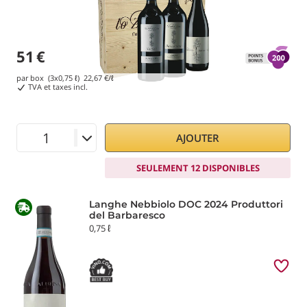
51
€
par box (3x0,75 ℓ)
22,67
€/ℓ
TVA et taxes incl.
AJOUTER
SEULEMENT 12 DISPONIBLES
Langhe Nebbiolo DOC 2024 Produttori
del Barbaresco
0,75 ℓ