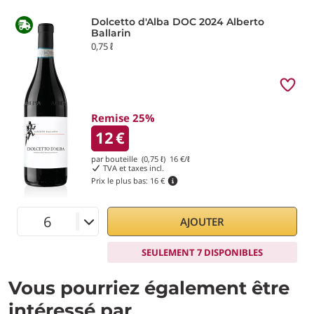
Dolcetto d'Alba DOC 2024 Alberto
Ballarin
0,75 ℓ
Remise 25%
12
€
par bouteille (0,75 ℓ)
16
€/ℓ
TVA et taxes incl.
Prix le plus bas:
16 €
AJOUTER
SEULEMENT 7 DISPONIBLES
Vous pourriez également être
intéressé par