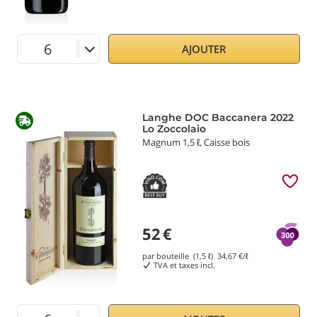
AJOUTER
Langhe DOC Baccanera 2022
Lo Zoccolaio
Magnum 1,5 ℓ, Caisse bois
52
€
par bouteille (1,5 ℓ)
34,67
€/ℓ
TVA et taxes incl.