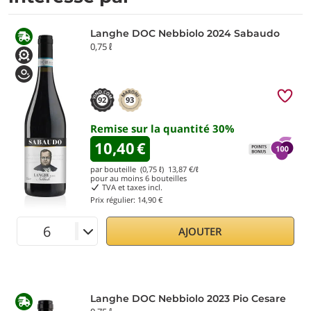
Langhe DOC Nebbiolo 2024 Sabaudo
0,75 ℓ
92
93
Remise sur la quantité
30
%
10,40
€
par bouteille (0,75 ℓ)
13,87
€/ℓ
pour au moins
6
bouteilles
TVA et taxes incl.
Prix régulier:
14,90 €
AJOUTER
Langhe DOC Nebbiolo 2023 Pio Cesare