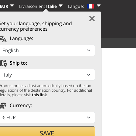
 EUR
Livraison en:
Italie
Langue:
Set your language, shipping and
|
PANIER
(0)
CTER
S’INSCRIRE
currency preferences
Language:
VOIR TOUT
AUTRES
 Years WhistlePig
Ship to:
Product prices adjust automatically based on the tax
regulations of the destination country. For additional
details, please visit
this link
.
Currency:
r par
SAVE