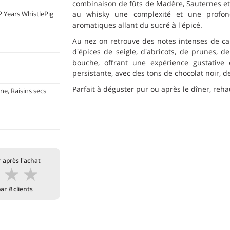
combinaison de fûts de Madère, Sauternes et 
 Years WhistlePig
au whisky une complexité et une profond
aromatiques allant du sucré à l'épicé.
Au nez on retrouve des notes intenses de cara
d'épices de seigle, d'abricots, de prunes, d
bouche, offrant une expérience gustative 
persistante, avec des tons de chocolat noir, de
Parfait à déguster pur ou après le dîner, reh
ne, Raisins secs
 après l'achat
★
★
★
par
8
clients