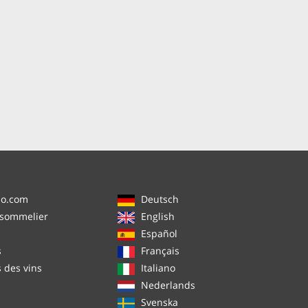
no.com
Deutsch
 sommelier
English
Español
s
Français
s des vins
Italiano
Nederlands
Svenska