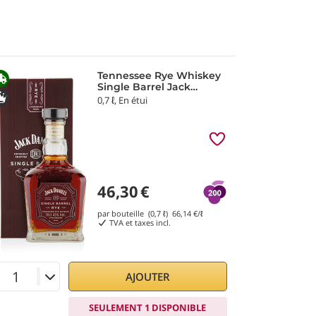
Tennessee Rye Whiskey
Single Barrel Jack
Daniel's
0,7 ℓ, En étui
46,30
€
par bouteille (0,7 ℓ)
66,14
€/ℓ
TVA et taxes incl.
AJOUTER
SEULEMENT 1 DISPONIBLE