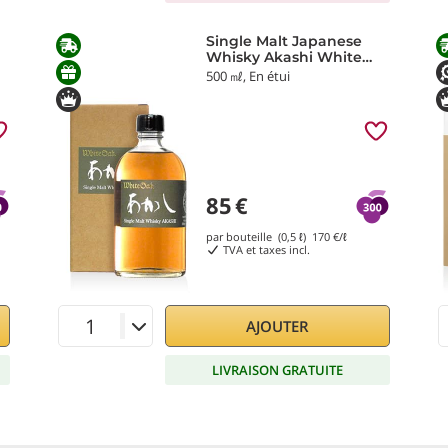
Single Malt Japanese
Whisky Akashi White
Oak
500 ㎖, En étui
85
€
par bouteille (0,5 ℓ)
170
€/ℓ
TVA et taxes incl.
AJOUTER
LIVRAISON GRATUITE