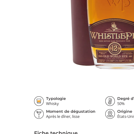
Typologie
Degré d’
Whisky
50%
Moment de dégustation
Origine
Après le dîner, lisse
États-Uni
Fiche technique