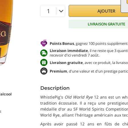
AJOUTER
LIVRAISON GRATUITE
Points Bonus
, gagnez 100 points supplémenta
Livraison immédiate
, il ne reste que 3 quan
recevoir d'ici vendredi 7 août.
Livraison gratuite
, avec ce produit, la livra
Premium
, d'une valeur et d'un prestige partic
Description
alcool
WhistlePig's
Old World Rye
12 ans est un whi
tradition écossaise. Il a reçu une prestigie
médaille d'or au SF World Spirits Competition
s
World Rye, alliant l'héritage américain aux t
Après avoir passé 12 ans en fûts de chê