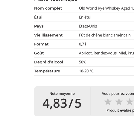
Old World Rye Whiskey Aged 12
nom complet
En étui
étui
États-Unis
pays
Fût de chêne blanc américain
vieillissement
0,7 ℓ
format
Abricot, Rendez-vous, Miel, Pru
goût
50%
degré d’alcool
18-20 °C
température
Note moyenne
Vous pourrez voter
★
★
4,83
/
5
Produit évalué 