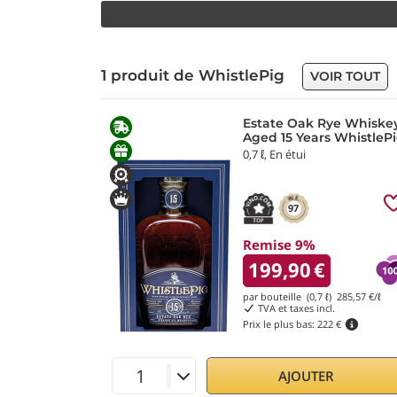
1 produit de WhistlePig
VOIR TOUT
Estate Oak Rye Whiske
Aged 15 Years WhistleP
0,7 ℓ, En étui
97
Remise 9%
199,90
€
par bouteille (0,7 ℓ)
285,57
€/ℓ
TVA et taxes incl.
Prix le plus bas:
222 €
AJOUTER