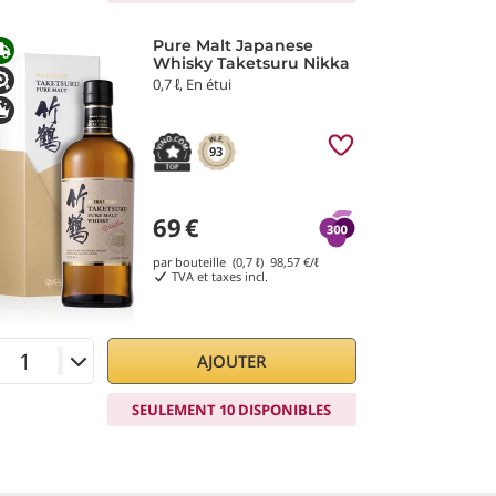
Pure Malt Japanese
Whisky Taketsuru Nikka
0,7 ℓ, En étui
93
69
€
par bouteille (0,7 ℓ)
98,57
€/ℓ
TVA et taxes incl.
AJOUTER
SEULEMENT 10 DISPONIBLES