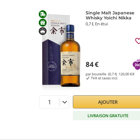
Single Malt Japanese
Whisky Yoichi Nikka
0,7 ℓ, En étui
84
€
par bouteille (0,7 ℓ)
120,00
€/ℓ
TVA et taxes incl.
AJOUTER
LIVRAISON GRATUITE