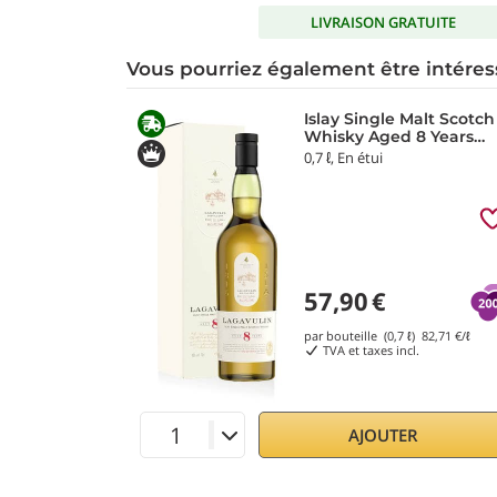
LIVRAISON GRATUITE
Vous pourriez également être intéres
Islay Single Malt Scotch
Whisky Aged 8 Years
Lagavulin
0,7 ℓ, En étui
57,90
€
par bouteille (0,7 ℓ)
82,71
€/ℓ
TVA et taxes incl.
AJOUTER