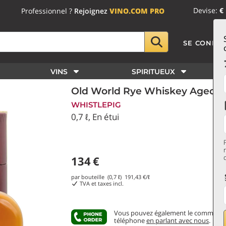
Devise:
€
Professionnel ?
Rejoignez
VINO.COM PRO
SE CONNE
VINS
SPIRITUEUX
Old World Rye Whiskey Aged 12
WHISTLEPIG
0,7 ℓ, En étui
134
€
par bouteille (0,7 ℓ)
191,43
€/ℓ
TVA et taxes incl.
Vous pouvez également le commande
téléphone
en parlant avec nous
.