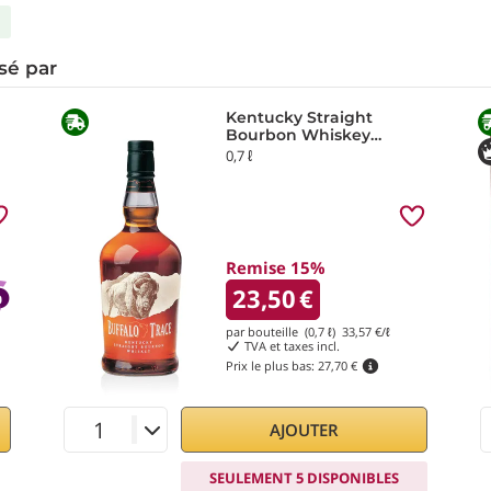
sé par
Kentucky Straight
Bourbon Whiskey
Buffalo Trace Distillery
0,7 ℓ
Remise 15%
23,50
€
par bouteille (0,7 ℓ)
33,57
€/ℓ
TVA et taxes incl.
Prix le plus bas:
27,70 €
AJOUTER
SEULEMENT 5 DISPONIBLES