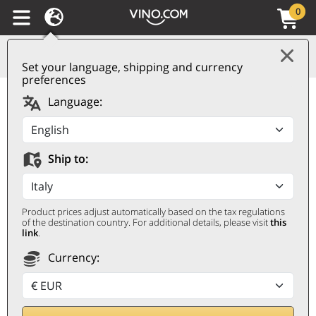
0
Set your language, shipping and currency
preferences
Old World Rye
Language:
Whiskey Aged 12 Years
WhistlePig
Ship to:
WHISTLEPIG
0,7 ℓ, In Geschenkdoos
Product prices adjust automatically based on the tax regulations
of the destination country. For additional details, please visit
this
link
.
Currency: