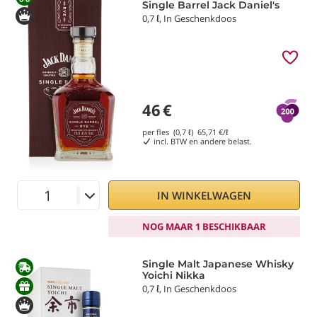
Single Barrel Jack Daniel's
0,7 ℓ, In Geschenkdoos
46
€
per fles (0,7 ℓ)
65,71
€/ℓ
incl. BTW en andere belast.
IN WINKELWAGEN
NOG MAAR 1 BESCHIKBAAR
Single Malt Japanese Whisky
Yoichi Nikka
0,7 ℓ, In Geschenkdoos