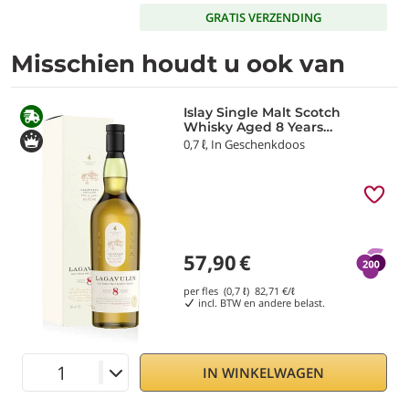
GRATIS VERZENDING
Misschien houdt u ook van
Islay Single Malt Scotch
Whisky Aged 8 Years
Lagavulin
0,7 ℓ, In Geschenkdoos
57,90
€
per fles (0,7 ℓ)
82,71
€/ℓ
incl. BTW en andere belast.
IN WINKELWAGEN