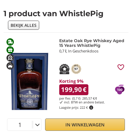
1 product van WhistlePig
BEKIJK ALLES
Estate Oak Rye Whiskey Aged
15 Years WhistlePig
0,7 ℓ, In Geschenkdoos
97
Korting 9%
199,90
€
per fles (0,7 ℓ)
285,57
€/ℓ
incl. BTW en andere belast.
Laagste prijs:
222 €
IN WINKELWAGEN