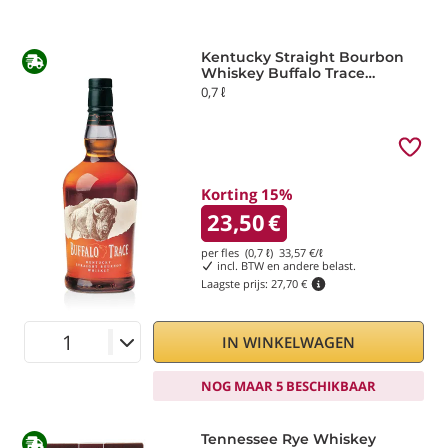
Kentucky Straight Bourbon
Whiskey Buffalo Trace
Distillery
0,7 ℓ
Korting 15%
23,50
€
per fles (0,7 ℓ)
33,57
€/ℓ
incl. BTW en andere belast.
Laagste prijs:
27,70 €
IN WINKELWAGEN
NOG MAAR 5 BESCHIKBAAR
Tennessee Rye Whiskey