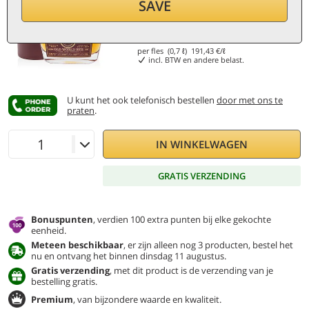
SAVE
134
€
per fles (0,7 ℓ)
191,43
€/ℓ
incl. BTW en andere belast.
U kunt het ook telefonisch bestellen
door met ons te
praten
.
IN WINKELWAGEN
GRATIS VERZENDING
Bonuspunten
, verdien 100 extra punten bij elke gekochte
eenheid.
Meteen beschikbaar
, er zijn alleen nog 3 producten, bestel het
nu en ontvang het binnen dinsdag 11 augustus.
Gratis verzending
, met dit product is de verzending van je
bestelling gratis.
Premium
, van bijzondere waarde en kwaliteit.