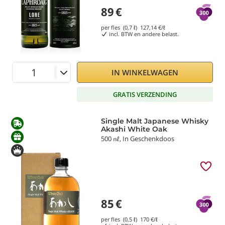
89
€
per fles (0,7 ℓ)
127,14
€/ℓ
incl. BTW en andere belast.
IN WINKELWAGEN
GRATIS VERZENDING
Single Malt Japanese Whisky
Akashi White Oak
500 ㎖, In Geschenkdoos
85
€
per fles (0,5 ℓ)
170
€/ℓ