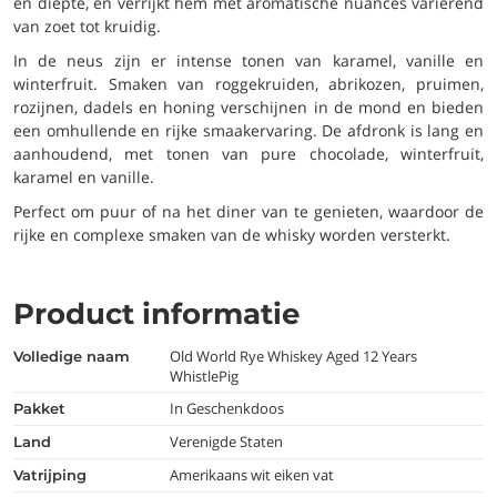
en diepte, en verrijkt hem met aromatische nuances variërend
van zoet tot kruidig.
In de neus zijn er intense tonen van karamel, vanille en
winterfruit. Smaken van roggekruiden, abrikozen, pruimen,
rozijnen, dadels en honing verschijnen in de mond en bieden
een omhullende en rijke smaakervaring. De afdronk is lang en
aanhoudend, met tonen van pure chocolade, winterfruit,
karamel en vanille.
Perfect om puur of na het diner van te genieten, waardoor de
rijke en complexe smaken van de whisky worden versterkt.
Product informatie
Old World Rye Whiskey Aged 12 Years
volledige naam
WhistlePig
In Geschenkdoos
pakket
Verenigde Staten
land
Amerikaans wit eiken vat
vatrijping