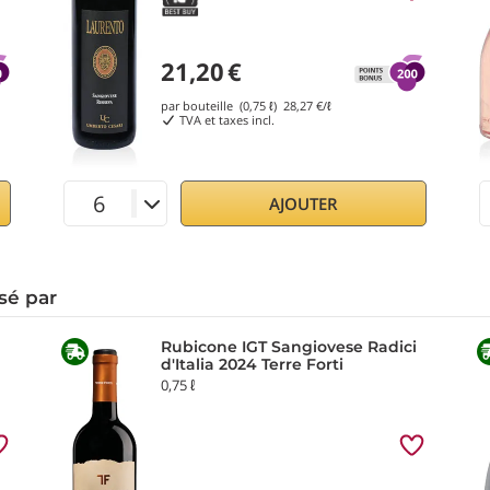
21,20
€
par bouteille (0,75 ℓ)
28,27
€/ℓ
TVA et taxes incl.
AJOUTER
sé par
Rubicone IGT Sangiovese Radici
d'Italia 2024 Terre Forti
0,75 ℓ