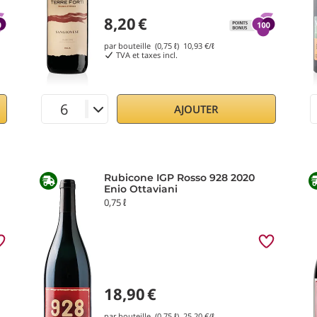
8,20
€
par bouteille (0,75 ℓ)
10,93
€/ℓ
TVA et taxes incl.
AJOUTER
Rubicone IGP Rosso 928 2020
Enio Ottaviani
0,75 ℓ
18,90
€
par bouteille (0,75 ℓ)
25,20
€/ℓ