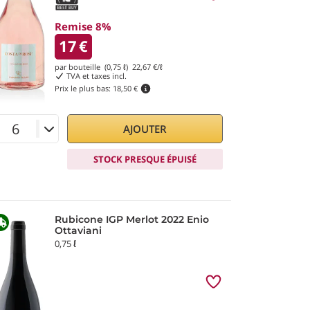
Remise 8%
17
€
par bouteille (0,75 ℓ)
22,67
€/ℓ
TVA et taxes incl.
Prix le plus bas:
18,50 €
AJOUTER
STOCK PRESQUE ÉPUISÉ
Rubicone IGP Merlot 2022 Enio
Ottaviani
0,75 ℓ