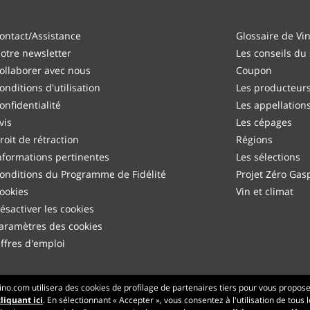
ontact/Assistance
Glossaire de Vi
otre newsletter
Les conseils du
ollaborer avec nous
Coupon
onditions d'utilisation
Les producteur
onfidentialité
Les appellation
vis
Les cépages
roit de rétraction
Régions
nformations pertinentes
Les sélections
onditions du Programme de Fidélité
Projet Zéro Gasp
ookies
Vin et climat
ésactiver les cookies
aramètres des cookies
ffres d'emploi
Made with
in Tuscany
no.com utilisera des cookies de profilage de partenaires tiers pour vous propos
liquant ici
. En sélectionnant « Accepter », vous consentez à l'utilisation de tous
Page traitée en 218 ms