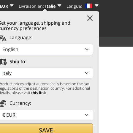
 EUR
Livraison en:
Italie
Langue:
Set your language, shipping and
|
PANIER
(0)
CTER
S’INSCRIRE
currency preferences
Language:
VOIR TOUT
AUTRES
to 2018 Umberto Cesari
Ship to:
Product prices adjust automatically based on the tax
regulations of the destination country. For additional
details, please visit
this link
.
Currency:
r par
SAVE