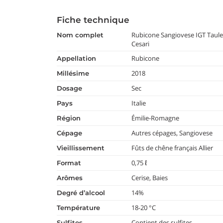
Fiche technique
Rubicone Sangiovese IGT Taul
nom complet
Cesari
Rubicone
appellation
2018
millésime
Sec
dosage
Italie
pays
Émilie-Romagne
région
Autres cépages, Sangiovese
cépage
Fûts de chêne français Allier
vieillissement
0,75 ℓ
format
Cerise, Baies
arômes
14%
degré d’alcool
18-20 °C
température
Contient des sulfites
Sulfites