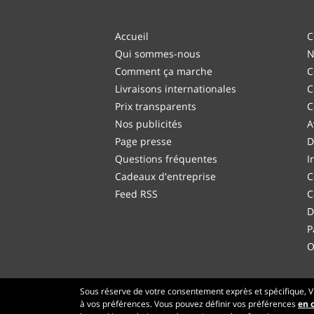
Accueil
C
Qui sommes-nous
N
Comment ça marche
C
Livraisons internationales
C
Prix transparents
C
Nos publicités
A
Page presse
D
Questions fréquentes
I
Cadeaux d'entreprise
C
Feed RSS
C
D
P
O
Sous réserve de votre consentement exprès et spécifique, Vi
à vos préférences. Vous pouvez définir vos préférences
en c