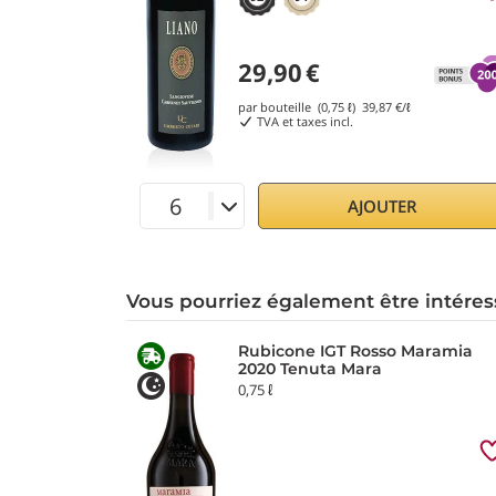
29,90
€
par bouteille (0,75 ℓ)
39,87
€/ℓ
TVA et taxes incl.
AJOUTER
Vous pourriez également être intéres
Rubicone IGT Rosso Maramia
2020 Tenuta Mara
0,75 ℓ