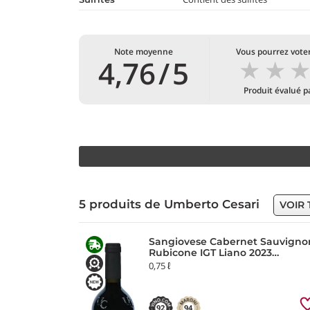
Note moyenne
Vous pourrez voter
★
★
4,76
/
5
Produit évalué 
5 produits de Umberto Cesari
VOIR 
Sangiovese Cabernet Sauvigno
Rubicone IGT Liano 2023
Umberto Cesari
0,75 ℓ
92
94