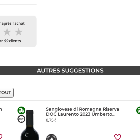
 après l'achat
★
★
★
par
59
clients
AUTRES SUGGESTIONS
TOUT
n
Sangiovese di Romagna Riserva
DOC Laurento 2023 Umberto
Cesari
0,75 ℓ