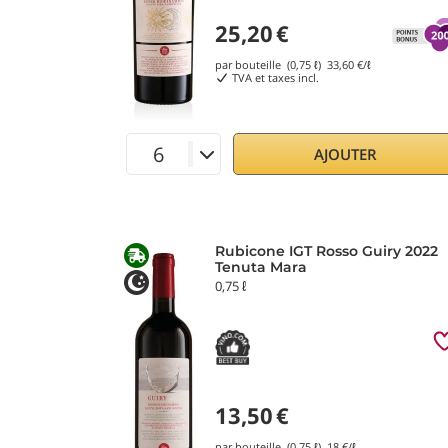
25,20
€
par bouteille (0,75 ℓ)
33,60
€/ℓ
TVA et taxes incl.
AJOUTER
Rubicone IGT Rosso Guiry 2022
Tenuta Mara
0,75 ℓ
13,50
€
par bouteille (0,75 ℓ)
18
€/ℓ