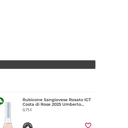
Rubicone Sangiovese Rosato IGT
Costa di Rose 2025 Umberto
Cesari
0,75 ℓ