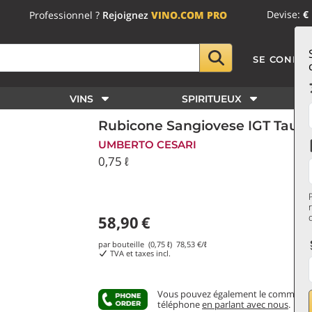
Devise:
€
Professionnel ?
Rejoignez
VINO.COM PRO
SE CONNE
VINS
SPIRITUEUX
Rubicone Sangiovese IGT Taule
UMBERTO CESARI
0,75 ℓ
58,90
€
par bouteille (0,75 ℓ)
78,53
€/ℓ
TVA et taxes incl.
Vous pouvez également le commande
téléphone
en parlant avec nous
.