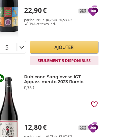
22,90
€
par bouteille (0,75 ℓ)
30,53
€/ℓ
TVA et taxes incl.
AJOUTER
SEULEMENT 5 DISPONIBLES
Rubicone Sangiovese IGT
Appassimento 2023 Romio
0,75 ℓ
12,80
€
par bouteille (0,75 ℓ)
17,07
€/ℓ