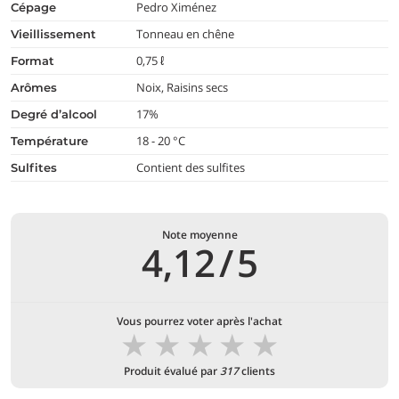
Pedro Ximénez
cépage
Tonneau en chêne
vieillissement
0,75 ℓ
format
Noix, Raisins secs
arômes
17%
degré d’alcool
18 - 20 °C
température
Contient des sulfites
Sulfites
Note moyenne
4,12
/
5
Vous pourrez voter après l'achat
★
★
★
★
★
Produit évalué par
317
clients