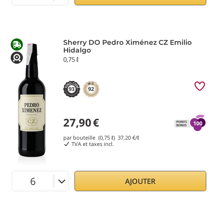
Sherry DO Pedro Ximénez CZ Emilio
Hidalgo
0,75 ℓ
93
92
27,90
€
par bouteille (0,75 ℓ)
37,20
€/ℓ
TVA et taxes incl.
AJOUTER