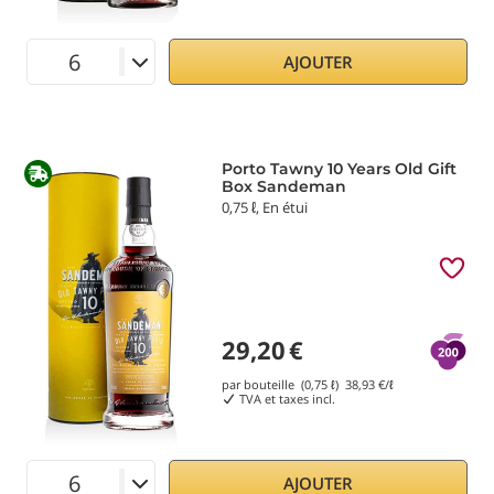
AJOUTER
Porto Tawny 10 Years Old Gift
Box Sandeman
0,75 ℓ, En étui
29,20
€
par bouteille (0,75 ℓ)
38,93
€/ℓ
TVA et taxes incl.
AJOUTER