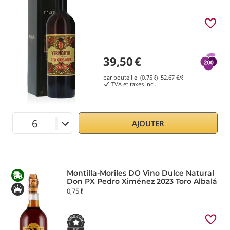
39,50
€
par bouteille (0,75 ℓ)
52,67
€/ℓ
TVA et taxes incl.
AJOUTER
Montilla-Moriles DO Vino Dulce Natural
Don PX Pedro Ximénez 2023 Toro Albalá
0,75 ℓ