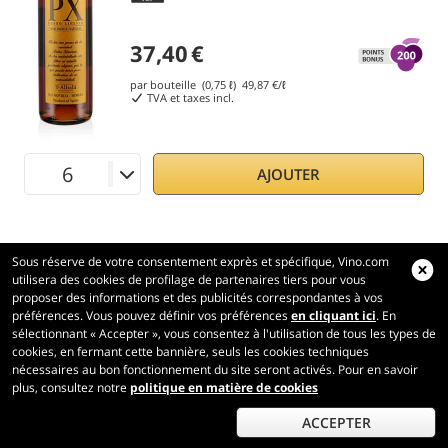
37,40
€
par bouteille (0,75 ℓ)
49,87
€/ℓ
TVA et taxes incl.
AJOUTER
Sous réserve de votre consentement exprès et spécifique, Vino.com
utilisera des cookies de profilage de partenaires tiers pour vous
proposer des informations et des publicités correspondantes à vos
préférences. Vous pouvez définir vos préférences
en cliquant ici
. En
Vino.com
sélectionnant « Accepter », vous consentez à l'utilisation de tous les types de
Made with
in Tuscany
cookies, en fermant cette bannière, seuls les cookies techniques
nécessaires au bon fonctionnement du site seront activés. Pour en savoir
Page traitée en 210 ms
plus, consultez notre
politique en matière de cookies
production-front-2
Copyright © 2026 VINO.COM 3ND S.r.l.
P.IVA IT06031960484 REA FI 594577 Cap. Soc. 345.772,16 € i.v.
ACCEPTER