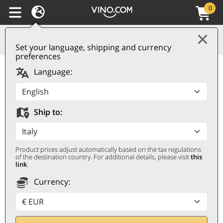
0
Set your language, shipping and currency
preferences
Sherry DO Pedro
Language:
Ximénez Vina 25
Lustau
Ship to:
LUSTAU
0,75 ℓ
Product prices adjust automatically based on the tax regulations
of the destination country. For additional details, please visit
this
link
.
Currency: