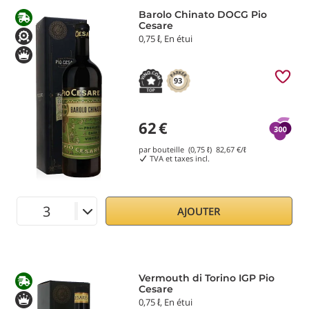
Barolo Chinato DOCG Pio
Cesare
0,75 ℓ, En étui
93
62
€
par bouteille (0,75 ℓ)
82,67
€/ℓ
TVA et taxes incl.
AJOUTER
Vermouth di Torino IGP Pio
Cesare
0,75 ℓ, En étui