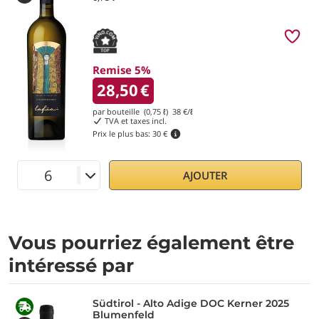
Remise 5%
28,50
€
par bouteille (0,75 ℓ)
38
€/ℓ
TVA et taxes incl.
Prix le plus bas:
30 €
AJOUTER
Vous pourriez également être
intéressé par
Südtirol - Alto Adige DOC Kerner 2025
Blumenfeld