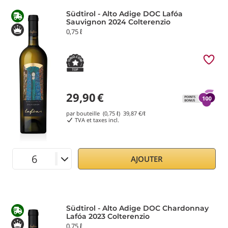
Südtirol - Alto Adige DOC Lafóa
Sauvignon 2024 Colterenzio
0,75 ℓ
29,90
€
par bouteille (0,75 ℓ)
39,87
€/ℓ
TVA et taxes incl.
AJOUTER
Südtirol - Alto Adige DOC Chardonnay
Lafóa 2023 Colterenzio
0,75 ℓ