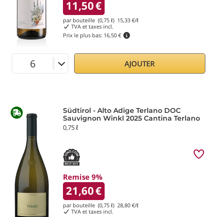
11,50
€
par bouteille (0,75 ℓ)
15,33
€/ℓ
TVA et taxes incl.
Prix le plus bas:
16,50 €
AJOUTER
Südtirol - Alto Adige Terlano DOC
Sauvignon Winkl 2025 Cantina Terlano
0,75 ℓ
Remise 9%
21,60
€
par bouteille (0,75 ℓ)
28,80
€/ℓ
TVA et taxes incl.