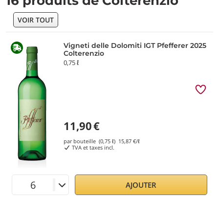
16 produits de Colterenzio
VOIR TOUT
Vigneti delle Dolomiti IGT Pfefferer 2025
Colterenzio
0,75 ℓ
11,90
€
par bouteille (0,75 ℓ)
15,87
€/ℓ
TVA et taxes incl.
AJOUTER