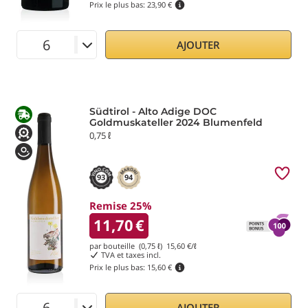
Prix le plus bas:
23,90 €
AJOUTER
Südtirol - Alto Adige DOC
Goldmuskateller 2024 Blumenfeld
0,75 ℓ
93
94
Remise 25%
11,70
€
par bouteille (0,75 ℓ)
15,60
€/ℓ
TVA et taxes incl.
Prix le plus bas:
15,60 €
AJOUTER