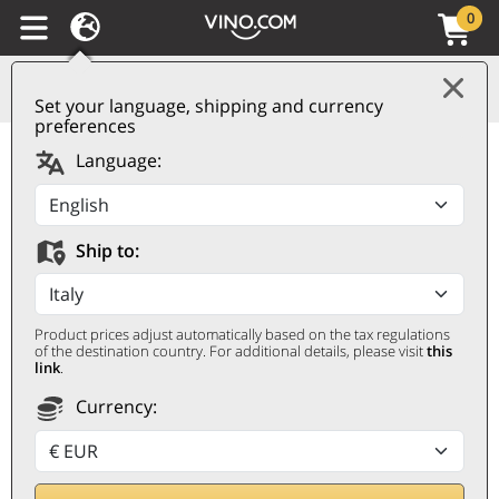
0
Set your language, shipping and currency
preferences
Südtirol - Alto Adige
Language:
Riesling DOC Harrer
2024 Colterenzio
Ship to:
COLTERENZIO
0,75 ℓ
Product prices adjust automatically based on the tax regulations
of the destination country. For additional details, please visit
this
link
.
Currency: