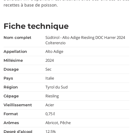
recettes à base de poisson.
Fiche technique
Südtirol - Alto Adige Riesling DOC Harrer 2024
nom complet
Colterenzio
Alto Adige
appellation
2024
millésime
Sec
dosage
Italie
pays
Tyrol du Sud
région
Riesling
cépage
Acier
vieillissement
0,75 ℓ
format
Abricot, Pêche
arômes
12.5%
degré d’alcool