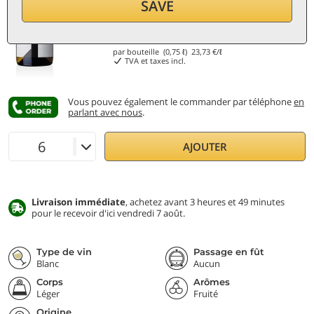
SAVE
17,80
€
par bouteille (0,75 ℓ)
23,73
€/ℓ
TVA et taxes incl.
Vous pouvez également le commander par téléphone
en
parlant avec nous
.
AJOUTER
Livraison immédiate
, achetez avant 3 heures et 49 minutes
pour le recevoir d'ici vendredi 7 août.
Type de vin
Passage en fût
Blanc
Aucun
Corps
Arômes
Léger
Fruité
Origine