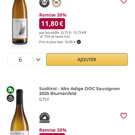
94
96
Remise 30%
11,80
€
par bouteille (0,75 ℓ)
15,73
€/ℓ
TVA et taxes incl.
Prix le plus bas:
16,90 €
AJOUTER
Südtirol - Alto Adige DOC Sauvignon
2025 Blumenfeld
0,75 ℓ
Remise 30%