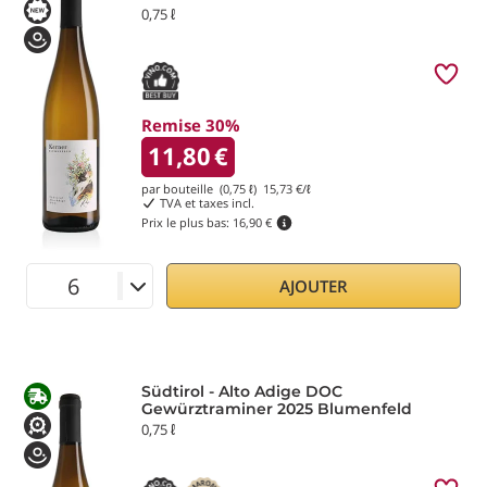
0,75 ℓ
Remise 30%
11,80
€
par bouteille (0,75 ℓ)
15,73
€/ℓ
TVA et taxes incl.
Prix le plus bas:
16,90 €
AJOUTER
Südtirol - Alto Adige DOC
Gewürztraminer 2025 Blumenfeld
0,75 ℓ