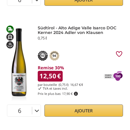
Südtirol - Alto Adige Valle Isarco DOC
Kerner 2024 Adler von Klausen
0,75 ℓ
93
94
Remise 30%
12,50
€
par bouteille (0,75 ℓ)
16,67
€/ℓ
TVA et taxes incl.
Prix le plus bas:
17,90 €
AJOUTER