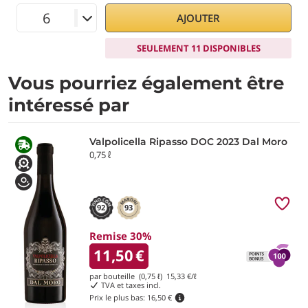
AJOUTER
SEULEMENT 11 DISPONIBLES
Vous pourriez également être
intéressé par
Valpolicella Ripasso DOC 2023 Dal Moro
0,75 ℓ
92
93
Remise 30%
11,50
€
par bouteille (0,75 ℓ)
15,33
€/ℓ
TVA et taxes incl.
Prix le plus bas:
16,50 €