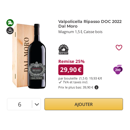
Valpolicella Ripasso DOC 2022
Dal Moro
Magnum 1,5 ℓ, Caisse bois
Remise 25%
29,90
€
par bouteille (1,5 ℓ)
19,93
€/ℓ
TVA et taxes incl.
Prix le plus bas:
39,90 €
AJOUTER