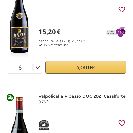
15,20
€
par bouteille (0,75 ℓ)
20,27
€/ℓ
TVA et taxes incl.
AJOUTER
Valpolicella Ripasso DOC 2021 Casalforte
0,75 ℓ