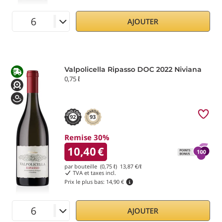
AJOUTER
Valpolicella Ripasso DOC 2022 Niviana
0,75 ℓ
92
93
Remise 30%
10,40
€
par bouteille (0,75 ℓ)
13,87
€/ℓ
TVA et taxes incl.
Prix le plus bas:
14,90 €
AJOUTER