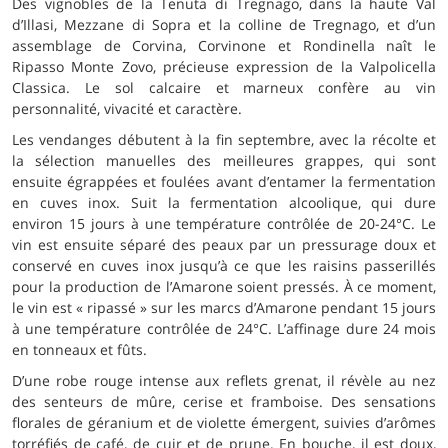
Des vignobles de la Tenuta di Tregnago, dans la haute Val
d’Illasi, Mezzane di Sopra et la colline de Tregnago, et d’un
assemblage de Corvina, Corvinone et Rondinella naît le
Ripasso Monte Zovo, précieuse expression de la Valpolicella
Classica. Le sol calcaire et marneux confère au vin
personnalité, vivacité et caractère.
Les vendanges débutent à la fin septembre, avec la récolte et
la sélection manuelles des meilleures grappes, qui sont
ensuite égrappées et foulées avant d’entamer la fermentation
en cuves inox. Suit la fermentation alcoolique, qui dure
environ 15 jours à une température contrôlée de 20-24°C. Le
vin est ensuite séparé des peaux par un pressurage doux et
conservé en cuves inox jusqu’à ce que les raisins passerillés
pour la production de l’Amarone soient pressés. À ce moment,
le vin est « ripassé » sur les marcs d’Amarone pendant 15 jours
à une température contrôlée de 24°C. L’affinage dure 24 mois
en tonneaux et fûts.
D’une robe rouge intense aux reflets grenat, il révèle au nez
des senteurs de mûre, cerise et framboise. Des sensations
florales de géranium et de violette émergent, suivies d’arômes
torréfiés de café, de cuir et de prune. En bouche, il est doux,