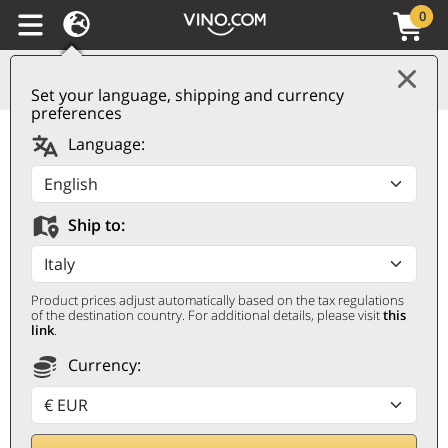
0
Set your language, shipping and currency
preferences
Valpolicella Ripasso
Language:
Superiore DOC 2022
Monte Zovo
Ship to:
MONTE ZOVO
0,75 ℓ
Product prices adjust automatically based on the tax regulations
of the destination country. For additional details, please visit
this
link
.
Currency: