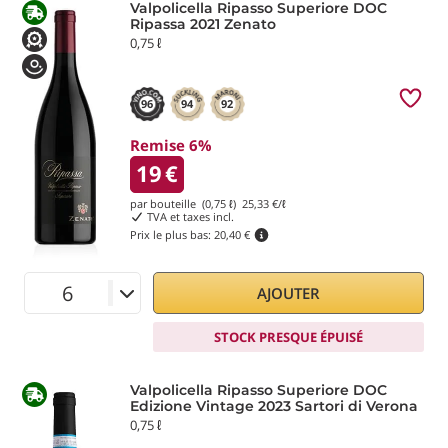
Valpolicella Ripasso Superiore DOC
Ripassa 2021 Zenato
0,75 ℓ
96
94
92
Remise 6%
19
€
par bouteille (0,75 ℓ)
25,33
€/ℓ
TVA et taxes incl.
Prix le plus bas:
20,40 €
AJOUTER
STOCK PRESQUE ÉPUISÉ
Valpolicella Ripasso Superiore DOC
Edizione Vintage 2023 Sartori di Verona
0,75 ℓ