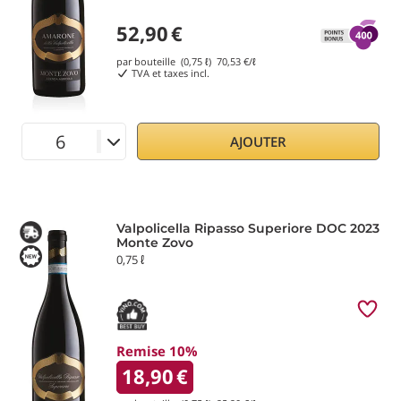
52,90
€
par bouteille (0,75 ℓ)
70,53
€/ℓ
TVA et taxes incl.
AJOUTER
Valpolicella Ripasso Superiore DOC 2023
Monte Zovo
0,75 ℓ
Remise 10%
18,90
€