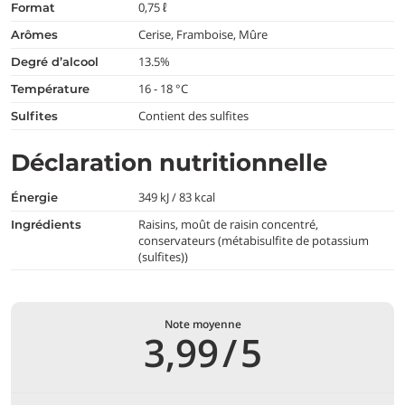
0,75 ℓ
format
Cerise, Framboise, Mûre
arômes
13.5%
degré d’alcool
16 - 18 °C
température
Contient des sulfites
Sulfites
Déclaration nutritionnelle
349 kJ / 83 kcal
Énergie
Raisins, moût de raisin concentré,
Ingrédients
conservateurs (métabisulfite de potassium
(sulfites))
Note moyenne
3,99
/
5