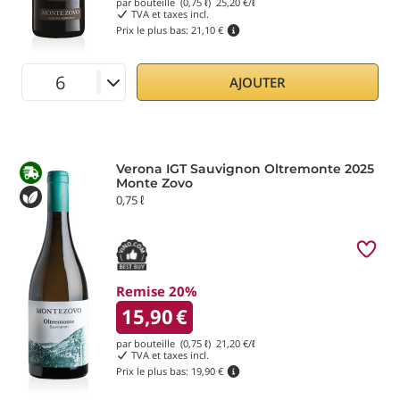
par bouteille (0,75 ℓ)
25,20
€/ℓ
TVA et taxes incl.
Prix le plus bas:
21,10 €
AJOUTER
Verona IGT Sauvignon Oltremonte 2025
Monte Zovo
0,75 ℓ
Remise 20%
15,90
€
par bouteille (0,75 ℓ)
21,20
€/ℓ
TVA et taxes incl.
Prix le plus bas:
19,90 €