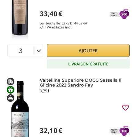
33,40
€
par bouteille (0,75 ℓ)
44,53
€/ℓ
TVA et taxes incl.
AJOUTER
LIVRAISON GRATUITE
Valtellina Superiore DOCG Sassella Il
Glicine 2022 Sandro Fay
0,75 ℓ
32,10
€