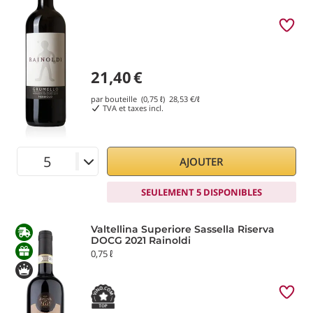
21,40
€
par bouteille (0,75 ℓ)
28,53
€/ℓ
TVA et taxes incl.
AJOUTER
SEULEMENT 5 DISPONIBLES
Valtellina Superiore Sassella Riserva
DOCG 2021 Rainoldi
0,75 ℓ