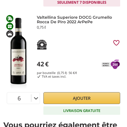
SEULEMENT 7 DISPONIBLES
Valtellina Superiore DOCG Grumello
Rocca De Piro 2022 ArPePe
0,75 ℓ
42
€
par bouteille (0,75 ℓ)
56
€/ℓ
TVA et taxes incl.
AJOUTER
LIVRAISON GRATUITE
Vous pourriez également être