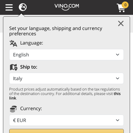
0
Set your language, shipping and currency
preferences
Valtellina Superiore
Language:
Sassella Riserva DOC
Rocce Rosse 2018
Ship to:
ArPePe
ARPEPE
Product prices adjust automatically based on the tax regulations
0,75 ℓ
of the destination country. For additional details, please visit
this
link
.
Currency: