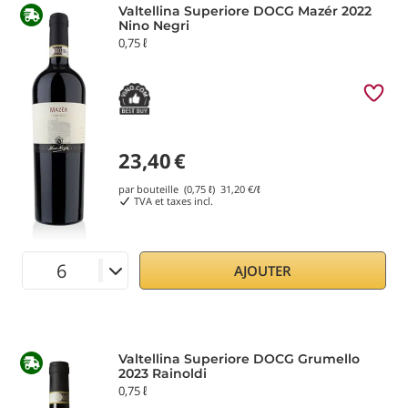
Valtellina Superiore DOCG Mazér 2022
Nino Negri
0,75 ℓ
23,40
€
par bouteille (0,75 ℓ)
31,20
€/ℓ
TVA et taxes incl.
AJOUTER
Valtellina Superiore DOCG Grumello
2023 Rainoldi
0,75 ℓ