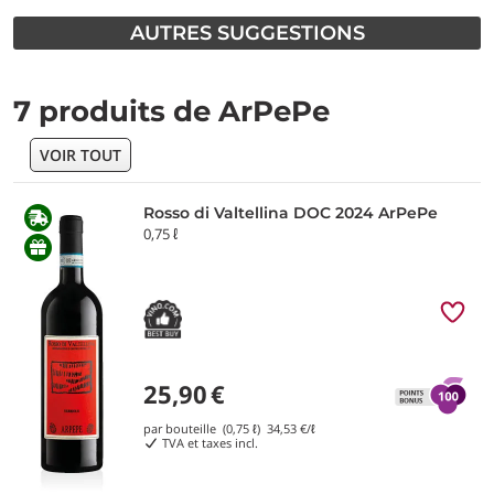
AUTRES SUGGESTIONS
7 produits de ArPePe
VOIR TOUT
Rosso di Valtellina DOC 2024 ArPePe
0,75 ℓ
25,90
€
par bouteille (0,75 ℓ)
34,53
€/ℓ
TVA et taxes incl.