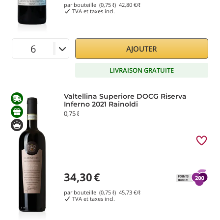
par bouteille (0,75 ℓ)
42,80
€/ℓ
TVA et taxes incl.
AJOUTER
LIVRAISON GRATUITE
Valtellina Superiore DOCG Riserva
Inferno 2021 Rainoldi
0,75 ℓ
34,30
€
par bouteille (0,75 ℓ)
45,73
€/ℓ
TVA et taxes incl.