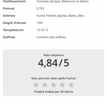
Tonneau de bois, Réservoir en béton
vieillissement
0,75 ℓ
format
Fumé, Herbes alpines, Baies, Silex
arômes
13%
degré d’alcool
15-16 °C
température
Contient des sulfites
Sulfites
Note moyenne
4,84
/
5
Vous pourrez voter après l'achat
★
★
★
★
★
Produit évalué par
26
clients