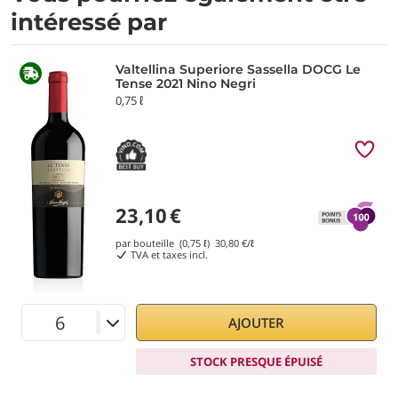
intéressé par
Valtellina Superiore Sassella DOCG Le
Tense 2021 Nino Negri
0,75 ℓ
23,10
€
par bouteille (0,75 ℓ)
30,80
€/ℓ
TVA et taxes incl.
AJOUTER
STOCK PRESQUE ÉPUISÉ