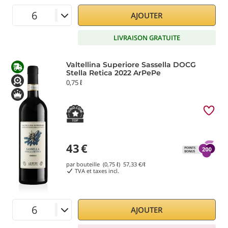
AJOUTER
LIVRAISON GRATUITE
Valtellina Superiore Sassella DOCG
Stella Retica 2022 ArPePe
0,75 ℓ
43
€
par bouteille (0,75 ℓ)
57,33
€/ℓ
TVA et taxes incl.
AJOUTER