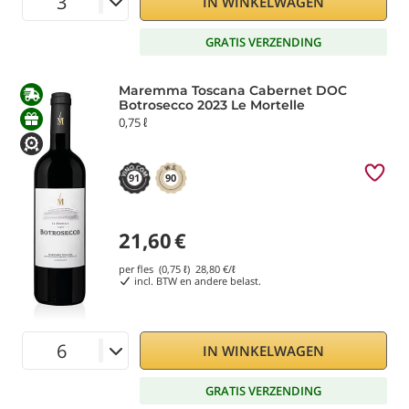
IN WINKELWAGEN
GRATIS VERZENDING
Maremma Toscana Cabernet DOC
Botrosecco 2023 Le Mortelle
0,75 ℓ
91
90
21,60
€
per fles (0,75 ℓ)
28,80
€/ℓ
incl. BTW en andere belast.
IN WINKELWAGEN
GRATIS VERZENDING