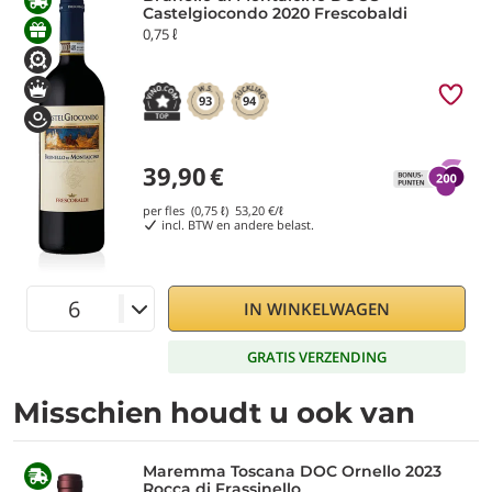
Castelgiocondo 2020 Frescobaldi
0,75 ℓ
93
94
39,90
€
per fles (0,75 ℓ)
53,20
€/ℓ
incl. BTW en andere belast.
IN WINKELWAGEN
GRATIS VERZENDING
Misschien houdt u ook van
Maremma Toscana DOC Ornello 2023
Rocca di Frassinello