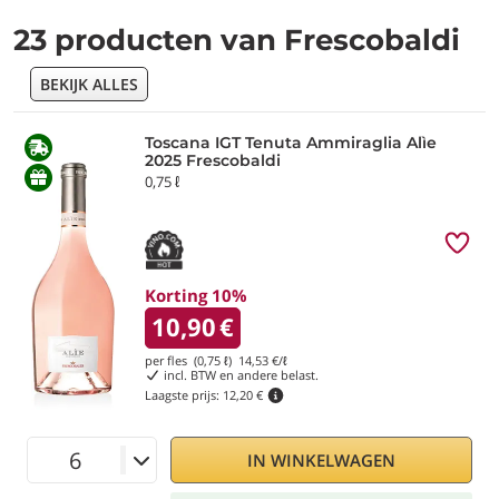
23 producten van Frescobaldi
BEKIJK ALLES
Toscana IGT Tenuta Ammiraglia Alìe
2025 Frescobaldi
0,75 ℓ
Korting 10%
10,90
€
per fles (0,75 ℓ)
14,53
€/ℓ
incl. BTW en andere belast.
Laagste prijs:
12,20 €
IN WINKELWAGEN