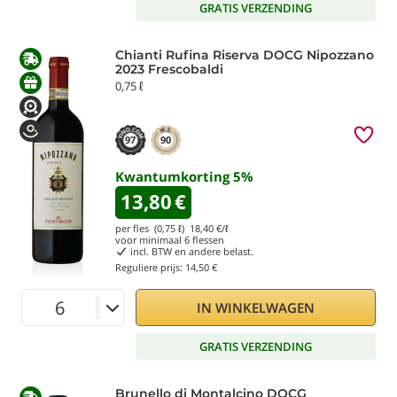
GRATIS VERZENDING
Chianti Rufina Riserva DOCG Nipozzano
2023 Frescobaldi
0,75 ℓ
97
90
Kwantumkorting
5
%
13,80
€
per fles (0,75 ℓ)
18,40
€/ℓ
voor minimaal
6
flessen
incl. BTW en andere belast.
Reguliere prijs:
14,50 €
IN WINKELWAGEN
GRATIS VERZENDING
Brunello di Montalcino DOCG