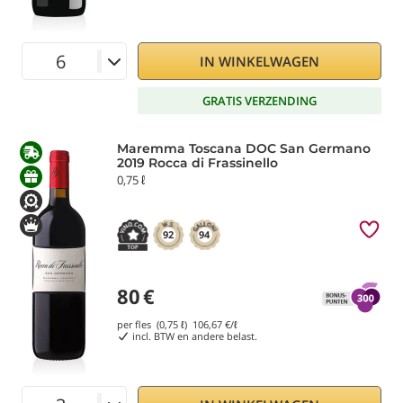
IN WINKELWAGEN
GRATIS VERZENDING
Maremma Toscana DOC San Germano
2019 Rocca di Frassinello
0,75 ℓ
92
94
80
€
per fles (0,75 ℓ)
106,67
€/ℓ
incl. BTW en andere belast.