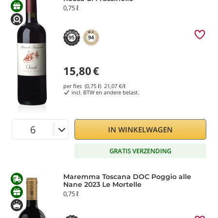
0,75 ℓ
95
94
15,80
€
per fles (0,75 ℓ)
21,07
€/ℓ
incl. BTW en andere belast.
IN WINKELWAGEN
GRATIS VERZENDING
Maremma Toscana DOC Poggio alle
Nane 2023 Le Mortelle
0,75 ℓ