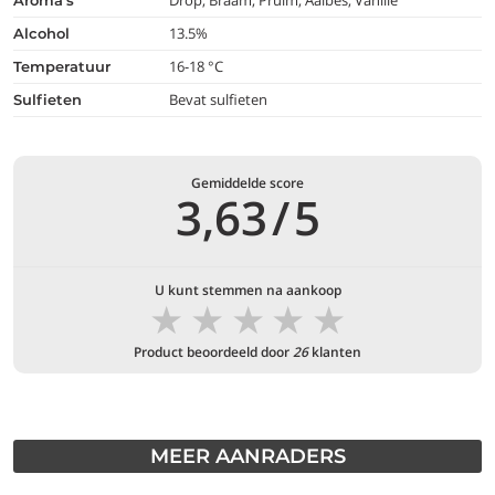
Drop, Braam, Pruim, Aalbes, Vanille
aroma's
13.5%
alcohol
16-18 °C
temperatuur
Bevat sulfieten
Sulfieten
Gemiddelde score
3,63
/
5
U kunt stemmen na aankoop
★
★
★
★
★
Product beoordeeld door
26
klanten
MEER AANRADERS