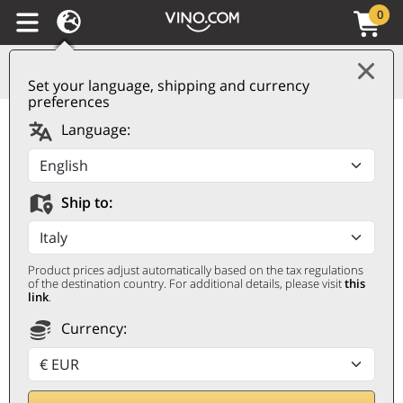
0
Set your language, shipping and currency
preferences
Maremma Toscana
Language:
DOC Tenuta
Ammiraglia Terre More
Ship to:
Cabernet 2023
Frescobaldi
Product prices adjust automatically based on the tax regulations
FRESCOBALDI
of the destination country. For additional details, please visit
this
link
.
0,75 ℓ
Currency: