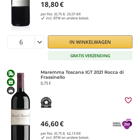
18,80
€
per fles (0,75 ℓ)
25,07
€/ℓ
incl. BTW en andere belast.
IN WINKELWAGEN
GRATIS VERZENDING
Maremma Toscana IGT 2021 Rocca di
Frassinello
0,75 ℓ
46,60
€
per fles (0,75 ℓ)
62,13
€/ℓ
incl. BTW en andere belast.