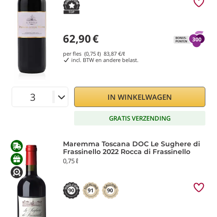
62,90
€
per fles (0,75 ℓ)
83,87
€/ℓ
incl. BTW en andere belast.
IN WINKELWAGEN
GRATIS VERZENDING
Maremma Toscana DOC Le Sughere di
Frassinello 2022 Rocca di Frassinello
0,75 ℓ
90
91
90