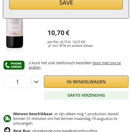
SAVE
10,70
€
per fles (0,75 ℓ)
14,27
€/ℓ
incl. BTW en andere belast.
U kunt het ook telefonisch bestellen
door met ons te
praten
.
IN WINKELWAGEN
GRATIS VERZENDING
Meteen beschikbaar
, er zijn alleen nog 1 producten, bestel
binnen 51 minuten om het binnen maandag 10 augustus te
ontvangen.
Best Buy
, uitstekende prijs-kwaliteitverhouding.