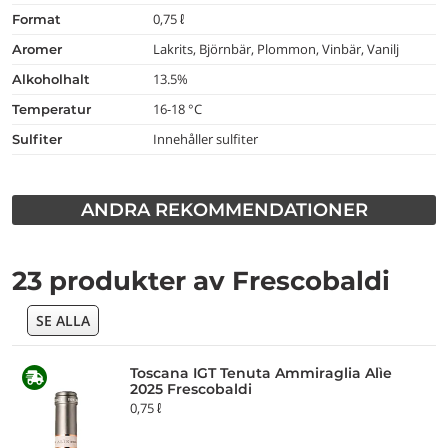
0,75 ℓ
format
Lakrits, Björnbär, Plommon, Vinbär, Vanilj
aromer
13.5%
alkoholhalt
16-18 °C
temperatur
Innehåller sulfiter
Sulfiter
ANDRA REKOMMENDATIONER
23 produkter av Frescobaldi
SE ALLA
Toscana IGT Tenuta Ammiraglia Alìe
2025 Frescobaldi
0,75 ℓ