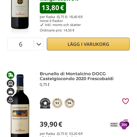
13,80
€
per flaska (0,75 ℓ)
18,40
€/ℓ
minst
6
flaskor
Inkl. moms och skatter
Ordinarie pris:
14,50 €
LÄGG I VARUKORG
Brunello di Montalcino DOCG
Castelgiocondo 2020 Frescobaldi
0,75 ℓ
93
94
39,90
€
per flaska (0,75 ℓ)
53,20
€/ℓ