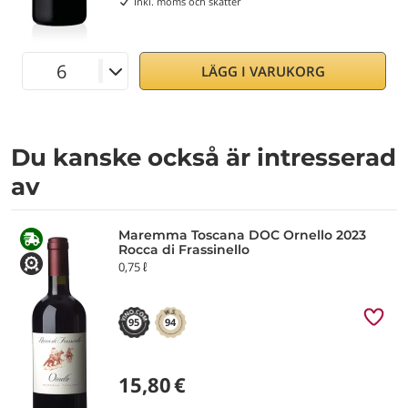
Inkl. moms och skatter
LÄGG I VARUKORG
Du kanske också är intresserad
av
Maremma Toscana DOC Ornello 2023
Rocca di Frassinello
0,75 ℓ
95
94
15,80
€