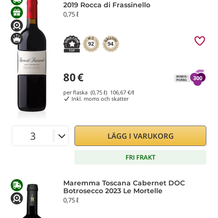
2019 Rocca di Frassinello
0,75 ℓ
92
94
80
€
per flaska (0,75 ℓ)
106,67
€/ℓ
Inkl. moms och skatter
LÄGG I VARUKORG
FRI FRAKT
Maremma Toscana Cabernet DOC
Botrosecco 2023 Le Mortelle
0,75 ℓ