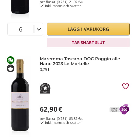
per flaska (0,75 ℓ)
21,07
€/ℓ
Inkl. moms och skatter
LÄGG I VARUKORG
TAR SNART SLUT
Maremma Toscana DOC Poggio alle
Nane 2023 Le Mortelle
0,75 ℓ
62,90
€
per flaska (0,75 ℓ)
83,87
€/ℓ
Inkl. moms och skatter