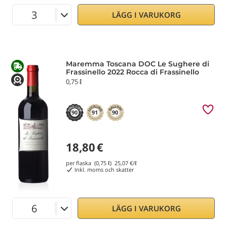
LÄGG I VARUKORG
Maremma Toscana DOC Le Sughere di
Frassinello 2022 Rocca di Frassinello
0,75 ℓ
90
91
90
18,80
€
per flaska (0,75 ℓ)
25,07
€/ℓ
Inkl. moms och skatter
LÄGG I VARUKORG