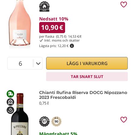
Nedsatt 10%
10,90
€
per flaska (0,75 ℓ)
14,53
€/ℓ
Inkl. moms och skatter
Lägsta pris:
12,20 €
LÄGG I VARUKORG
TAR SNART SLUT
Chianti Rufina Riserva DOCG Nipozzano
2023 Frescobaldi
0,75 ℓ
97
90
Mängdrabatt
5
%