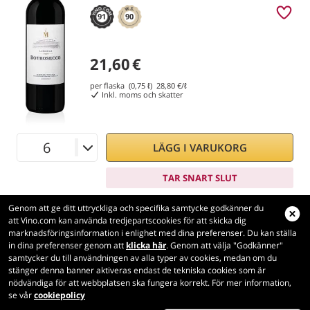
91
90
21,60
€
per flaska (0,75 ℓ)
28,80
€/ℓ
Inkl. moms och skatter
LÄGG I VARUKORG
TAR SNART SLUT
Genom att ge ditt uttryckliga och specifika samtycke godkänner du
att Vino.com kan använda tredjepartscookies för att skicka dig
marknadsföringsinformation i enlighet med dina preferenser. Du kan ställa
in dina preferenser genom att
klicka här
. Genom att välja "Godkänner"
Vino.com
samtycker du till användningen av alla typer av cookies, medan om du
Made with
in Tuscany
stänger denna banner aktiveras endast de tekniska cookies som är
nödvändiga för att webbplatsen ska fungera korrekt. För mer information,
Sidan laddades inom 359 ms
se vår
cookiepolicy
production-front-2
Copyright © 2026 VINO.COM 3ND S.r.l.
P.IVA IT06031960484 REA FI 594577 Cap. Soc. 345.772,16 € i.v.