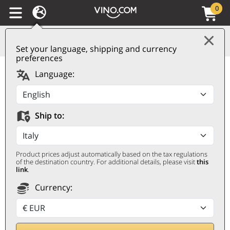
0
Set your language, shipping and currency
preferences
Maremma Toscana
Language:
DOC Tenuta
Ammiraglia Terre More
Ship to:
Cabernet 2023
Frescobaldi
Product prices adjust automatically based on the tax regulations
FRESCOBALDI
of the destination country. For additional details, please visit
this
link
.
0,75 ℓ
Currency: