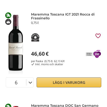
Maremma Toscana IGT 2021 Rocca di
Frassinello
0,75 ℓ
46,60
€
per flaska (0,75 ℓ)
62,13
€/ℓ
Inkl. moms och skatter
LÄGG I VARUKORG
Maremma Toscana DOC San Germano