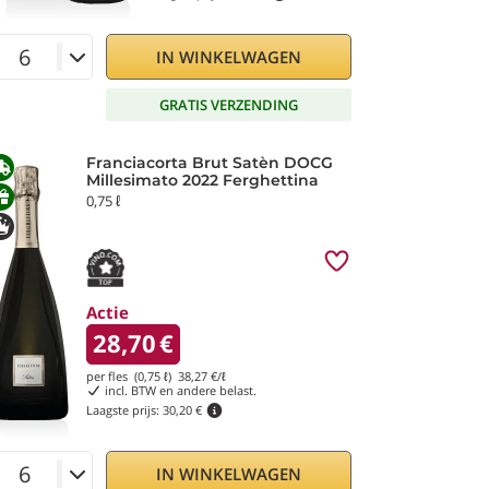
IN WINKELWAGEN
GRATIS VERZENDING
Franciacorta Brut Satèn DOCG
Millesimato 2022 Ferghettina
0,75 ℓ
Actie
28,70
€
per fles (0,75 ℓ)
38,27
€/ℓ
incl. BTW en andere belast.
Laagste prijs:
30,20 €
IN WINKELWAGEN