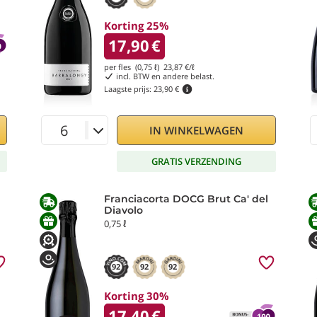
merken zich door de verschillende hoeveelheid doseersiroo
orden de verschillende
soorten Franciacorta
verkregen:
Korting 25%
17,90
€
per fles (0,75 ℓ)
23,87
€/ℓ
incl. BTW en andere belast.
Laagste prijs:
23,90 €
IN WINKELWAGEN
GRATIS VERZENDING
sserende wijnen te proeven tegen onverslaanbare prij
oor de stijl en perfectie die alleen een glas Franciacorta ka
Franciacorta DOCG Brut Ca' del
Diavolo
0,75 ℓ
92
92
92
Korting 30%
17,40
€