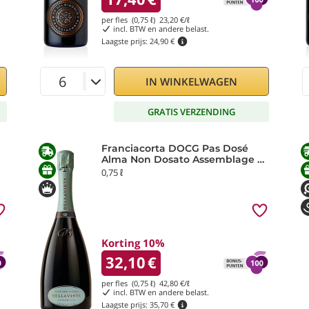
per fles (0,75 ℓ)
23,20
€/ℓ
incl. BTW en andere belast.
Laagste prijs:
24,90 €
IN WINKELWAGEN
GRATIS VERZENDING
Franciacorta DOCG Pas Dosé
Alma Non Dosato Assemblage 3
Bellavista
0,75 ℓ
Korting 10%
32,10
€
per fles (0,75 ℓ)
42,80
€/ℓ
incl. BTW en andere belast.
Laagste prijs:
35,70 €