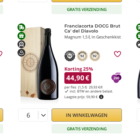
GRATIS VERZENDING
Franciacorta DOCG Brut
Ca' del Diavolo
Magnum 1,5 ℓ, In Geschenkkist
92
92
92
Korting 25%
44,90
€
per fles (1,5 ℓ)
29,93
€/ℓ
incl. BTW en andere belast.
Laagste prijs:
59,90 €
IN WINKELWAGEN
GRATIS VERZENDING