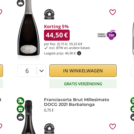
Korting 5%
44,50
€
per fles (0,75 ℓ)
59,33
€/ℓ
incl. BTW en andere belast.
Laagste prijs:
46,90 €
IN WINKELWAGEN
GRATIS VERZENDING
t
Franciacorta Brut Millesimato
DOCG 2021 Barbalonga
0,75 ℓ