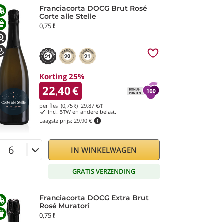
Franciacorta DOCG Brut Rosé
Corte alle Stelle
0,75 ℓ
91
90
91
Korting 25%
22,40
€
per fles (0,75 ℓ)
29,87
€/ℓ
incl. BTW en andere belast.
Laagste prijs:
29,90 €
IN WINKELWAGEN
GRATIS VERZENDING
Franciacorta DOCG Extra Brut
Rosé Muratori
0,75 ℓ