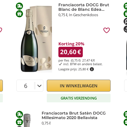
Franciacorta DOCG Brut
Blanc de Blanc Edea
Mirabella
0,75 ℓ, In Geschenkdoos
Korting 20%
20,60
€
per fles (0,75 ℓ)
27,47
€/ℓ
incl. BTW en andere belast.
Laagste prijs:
25,80 €
IN WINKELWAGEN
GRATIS VERZENDING
Franciacorta Brut Satèn DOCG
Millesimato 2020 Bellavista
0,75 ℓ