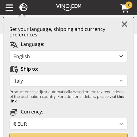
0
Set your language, shipping and currency
preferences
Language:
Ship to:
CANTINA DI
CASTELNUOVO DEL
GARDA
Product prices adjust automatically based on the tax regulations
of the destination country. For additional details, please visit
this
link
.
Dal 1958
Currency: