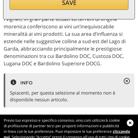
SAVE
I vigneti, in gran parte situati su terreni di origine
morenica conferiscono ai vini un’inequivocabile
mineralità ai vini prodotti. La sua area d’influenza si
estende nelle suggestive colline a sud-est del Lago di
Garda, abbracciando principalmente le prestigiose
denominazioni tra cui Bardolino DOC, Custoza DOC,
Lugana DOC e Bardolino Superiore DOCG.
INFO
Spiacenti, per questa selezione al momento non è
disponibile nessun articolo.
Previo tuo espresso e specifico consenso, vino.com utilizzerà cookie
di profilazione di partner terzi per proporti informazioni e pubblicità
in linea con le tue preferenze. Puoi impostare le tue preferenze
cliccando
Vino.com
qui
. Selezionando “Accetta” presti il consenso all'uso di tutti i tipi di cookie,