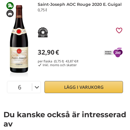
Saint-Joseph AOC Rouge 2020 E. Guigal
0,75 ℓ
32,90
€
per flaska (0,75 ℓ)
43,87
€/ℓ
Inkl. moms och skatter
LÄGG I VARUKORG
Du kanske också är intresserad
av