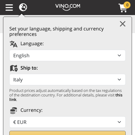
0
Set your language, shipping and currency
preferences
Saint-Joseph AOC
Language:
Vignes de l'Hospice
2021 E. Guigal
Ship to:
E. GUIGAL
0,75 ℓ
Product prices adjust automatically based on the tax regulations
of the destination country. For additional details, please visit
this
link
.
Currency: