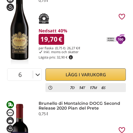
0,75 ℓ
Nedsatt 40%
19,70
€
per flaska (0,75 ℓ)
26,27
€/ℓ
Inkl. moms och skatter
Lägsta pris:
32,90 €
LÄGG I VARUKORG
7
14
17
6
D
T
M
S
Brunello di Montalcino DOCG Second
Release 2020 Pian del Prete
0,75 ℓ