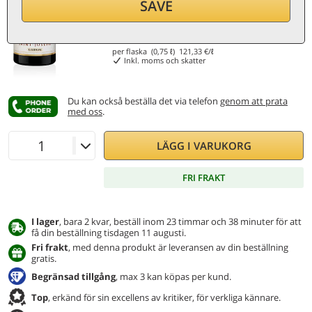
SAVE
91
€
per flaska (0,75 ℓ)
121,33
€/ℓ
Inkl. moms och skatter
Du kan också beställa det via telefon
genom att prata
med oss
.
LÄGG I VARUKORG
FRI FRAKT
I lager
, bara 2 kvar, beställ inom 23 timmar och 38 minuter för att
få din beställning tisdagen 11 augusti.
Fri frakt
, med denna produkt är leveransen av din beställning
gratis.
Begränsad tillgång
, max 3 kan köpas per kund.
Top
, erkänd för sin excellens av kritiker, för verkliga kännare.