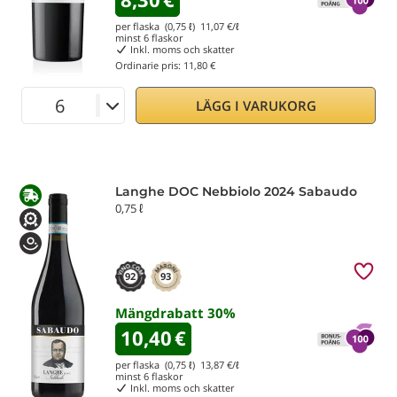
per flaska (0,75 ℓ)
11,07
€/ℓ
minst
6
flaskor
Inkl. moms och skatter
Ordinarie pris:
11,80 €
LÄGG I VARUKORG
Langhe DOC Nebbiolo 2024 Sabaudo
0,75 ℓ
92
93
Mängdrabatt
30
%
10,40
€
per flaska (0,75 ℓ)
13,87
€/ℓ
minst
6
flaskor
Inkl. moms och skatter