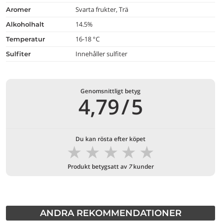
Svarta frukter, Trä
aromer
14.5%
alkoholhalt
16-18 °C
temperatur
Innehåller sulfiter
Sulfiter
Genomsnittligt betyg
4,79
/
5
Du kan rösta efter köpet
★
★
★
★
★
Produkt betygsatt av
7
kunder
ANDRA REKOMMENDATIONER