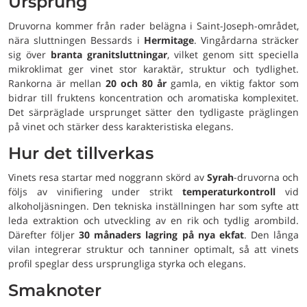
Ursprung
Druvorna kommer från rader belägna i Saint-Joseph-området,
nära sluttningen Bessards i
Hermitage
. Vingårdarna sträcker
sig över
branta granitsluttningar
, vilket genom sitt speciella
mikroklimat ger vinet stor karaktär, struktur och tydlighet.
Rankorna är mellan
20 och 80 år
gamla, en viktig faktor som
bidrar till fruktens koncentration och aromatiska komplexitet.
Det särpräglade ursprunget sätter den tydligaste präglingen
på vinet och stärker dess karakteristiska elegans.
Hur det tillverkas
Vinets resa startar med noggrann skörd av
Syrah
-druvorna och
följs av vinifiering under strikt
temperaturkontroll
vid
alkoholjäsningen. Den tekniska inställningen har som syfte att
leda extraktion och utveckling av en rik och tydlig arombild.
Därefter följer
30 månaders lagring på nya ekfat
. Den långa
vilan integrerar struktur och tanniner optimalt, så att vinets
profil speglar dess ursprungliga styrka och elegans.
Smaknoter