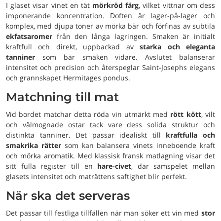
I glaset visar vinet en tät
mörkröd färg
, vilket vittnar om dess
imponerande koncentration. Doften är lager-på-lager och
komplex, med djupa toner av mörka bär och förfinas av subtila
ekfatsaromer
från den långa lagringen. Smaken är initialt
kraftfull och direkt, uppbackad av
starka och eleganta
tanniner
som bär smaken vidare. Avslutet balanserar
intensitet och precision och återspeglar Saint-Josephs elegans
och grannskapet Hermitages pondus.
Matchning till mat
Vid bordet matchar detta röda vin utmärkt med
rött kött
, vilt
och välmognade ostar tack vare dess solida struktur och
distinkta tanniner. Det passar idealiskt till
kraftfulla och
smakrika rätter
som kan balansera vinets inneboende kraft
och mörka aromatik. Med klassisk fransk matlagning visar det
sitt fulla register till en
hare-civet
, där samspelet mellan
glasets intensitet och maträttens saftighet blir perfekt.
När ska det serveras
Det passar till festliga tillfällen när man söker ett vin med
stor