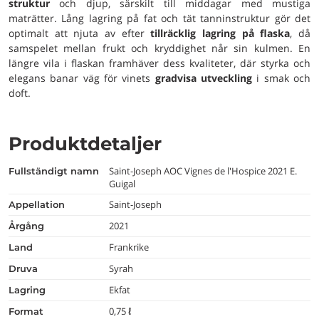
struktur
och djup, särskilt till middagar med mustiga
maträtter. Lång lagring på fat och tät tanninstruktur gör det
optimalt att njuta av efter
tillräcklig lagring på flaska
, då
samspelet mellan frukt och kryddighet når sin kulmen. En
längre vila i flaskan framhäver dess kvaliteter, där styrka och
elegans banar väg för vinets
gradvisa utveckling
i smak och
doft.
Produktdetaljer
Saint-Joseph AOC Vignes de l'Hospice 2021 E.
fullständigt namn
Guigal
Saint-Joseph
appellation
2021
årgång
Frankrike
land
Syrah
druva
Ekfat
lagring
0,75 ℓ
format