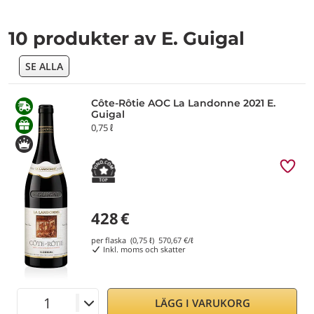
10 produkter av E. Guigal
SE ALLA
Côte-Rôtie AOC La Landonne 2021 E.
Guigal
0,75 ℓ
428
€
per flaska (0,75 ℓ)
570,67
€/ℓ
Inkl. moms och skatter
LÄGG I VARUKORG