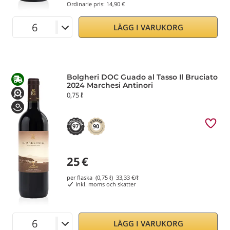
Ordinarie pris:
14,90 €
LÄGG I VARUKORG
Bolgheri DOC Guado al Tasso Il Bruciato
2024 Marchesi Antinori
0,75 ℓ
97
90
25
€
per flaska (0,75 ℓ)
33,33
€/ℓ
Inkl. moms och skatter
LÄGG I VARUKORG