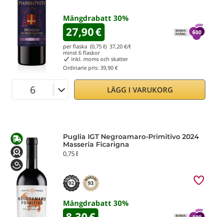
Mängdrabatt
30
%
27,90
€
per flaska (0,75 ℓ)
37,20
€/ℓ
minst
6
flaskor
Inkl. moms och skatter
Ordinarie pris:
39,90 €
LÄGG I VARUKORG
Puglia IGT Negroamaro-Primitivo 2024
Masseria Ficarigna
0,75 ℓ
92
93
Mängdrabatt
30
%
8,30
€