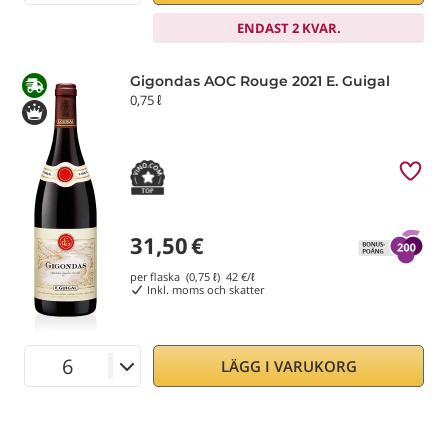
ENDAST 2 KVAR.
Gigondas AOC Rouge 2021 E. Guigal
0,75 ℓ
31,50
€
per flaska (0,75 ℓ)
42
€/ℓ
Inkl. moms och skatter
LÄGG I VARUKORG