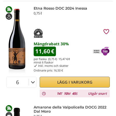
Etna Rosso DOC 2024 Inessa
0,75 ℓ
Mängdrabatt
30
%
11,60
€
per flaska (0,75 ℓ)
15,47
€/ℓ
minst
6
flaskor
Inkl. moms och skatter
Ordinarie pris:
16,50 €
LÄGG I VARUKORG
14
10
45
Utgår snart
T
M
S
Amarone della Valpolicella DOCG 2022
Dal Moro