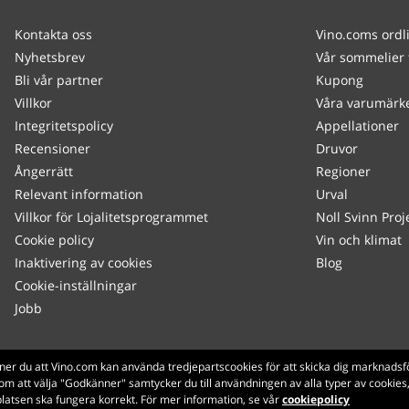
Kontakta oss
Vino.coms ordl
Nyhetsbrev
Vår sommelier 
Bli vår partner
Kupong
Villkor
Våra varumärk
Integritetspolicy
Appellationer
Recensioner
Druvor
Ångerrätt
Regioner
Relevant information
Urval
Villkor för Lojalitetsprogrammet
Noll Svinn Proj
Cookie policy
Vin och klimat
Inaktivering av cookies
Blog
Cookie-inställningar
Jobb
Made with
in Tuscany
ner du att Vino.com kan använda tredjepartscookies för att skicka dig marknadsf
om att välja "Godkänner" samtycker du till användningen av alla typer av cooki
Sidan laddades inom 231 ms
latsen ska fungera korrekt. För mer information, se vår
cookiepolicy
production-front-1
Copyright © 2026 VINO.COM 3ND S.r.l.