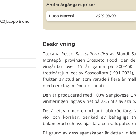
andra årgångars priser
2019
93/99
Luca Maroni
020 Jacopo Biondi
Beskrivning
Toscana Rosso
Sassoalloro Oro
av Biondi San
Montepò i provinsen Grosseto. Född i den del 
vingårdar över 15 år gamla på 300-450 m
trettioårsjubileet av Sassoalloro (1991-2021)
frukten av studien som varade i flera år mel
med oenologen Donato Lanati.
Den är producerad med 100% Sangiovese Gross
vinifieringen lagras vinet på 28,5 hl slaviska 
Det är ett vin med en briljant rubinröd färg.
viol och körsbär, berikad av behagliga t
balanserad och avslöjar täta och väluppfostra
På grund av dess egenskaper är detta vin ideal