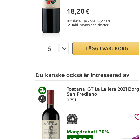
18,20
€
per flaska (0,75 ℓ)
24,27
€/ℓ
Inkl. moms och skatter
LÄGG I VARUKORG
Du kanske också är intresserad av
Toscana IGT La Lallera 2021 Bor
San Frediano
0,75 ℓ
Mängdrabatt
30
%