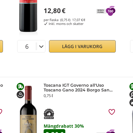
12,80
€
per flaska (0,75 ℓ)
17,07
€/ℓ
Inkl. moms och skatter
LÄGG I VARUKORG
go
Toscana IGT Governo all'Uso
Toscano Gano 2024 Borgo San
Frediano
0,75 ℓ
Mängdrabatt
30
%