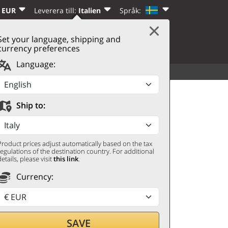
 EUR
Leverera till:
Italien
Språk:
Set your language, shipping and
|
VARUKORG
(0)
REGISTRERA DIG
currency preferences
Language:
ALLA DRYCKER
UPPTÄCK
20 Jacopo Biondi Santi
Ship to:
Product prices adjust automatically based on the tax
regulations of the destination country. For additional
details, please visit
this link
.
Currency:
SAVE