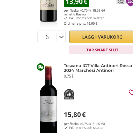
13,90
€
per flaska (0,75 ℓ)
18,53
€/ℓ
minst
6
flaskor
Inkl. moms och skatter
Ordinarie pris:
19,90 €
LÄGG I VARUKORG
TAR SNART SLUT
Toscana IGT Villa Antinori Rosso
2024 Marchesi Antinori
0,75 ℓ
15,80
€
per flaska (0,75 ℓ)
21,07
€/ℓ
Inkl. moms och skatter