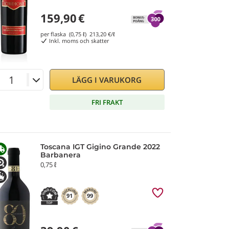
159,90
€
per flaska (0,75 ℓ)
213,20
€/ℓ
Inkl. moms och skatter
LÄGG I VARUKORG
FRI FRAKT
Toscana IGT Gigino Grande 2022
Barbanera
0,75 ℓ
91
99