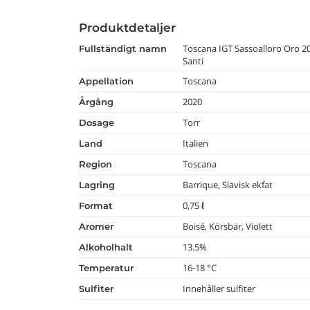
Produktdetaljer
Toscana IGT Sassoalloro Oro 2
fullständigt namn
Santi
Toscana
appellation
2020
årgång
Torr
dosage
Italien
land
Toscana
region
Barrique, Slavisk ekfat
lagring
0,75 ℓ
format
Boisé, Körsbär, Violett
aromer
13.5%
alkoholhalt
16-18 °C
temperatur
Innehåller sulfiter
Sulfiter