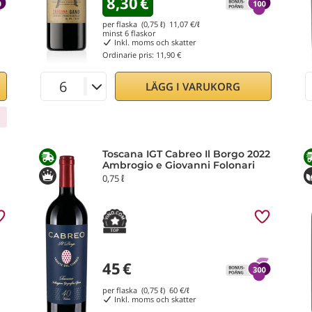
8,30
€
per flaska (0,75 ℓ)
11,07
€/ℓ
minst
6
flaskor
Inkl. moms och skatter
Ordinarie pris:
11,90 €
LÄGG I VARUKORG
Toscana IGT Cabreo Il Borgo 2022
Ambrogio e Giovanni Folonari
0,75 ℓ
45
€
per flaska (0,75 ℓ)
60
€/ℓ
Inkl. moms och skatter