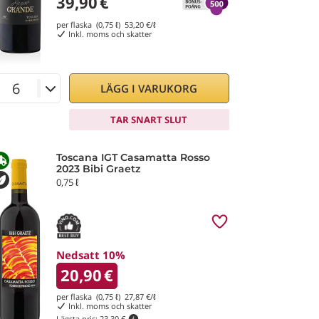
39,90
€
per flaska (0,75 ℓ)
53,20
€/ℓ
Inkl. moms och skatter
LÄGG I VARUKORG
TAR SNART SLUT
Toscana IGT Casamatta Rosso
2023 Bibi Graetz
0,75 ℓ
Nedsatt 10%
20,90
€
per flaska (0,75 ℓ)
27,87
€/ℓ
Inkl. moms och skatter
Lägsta pris:
23,30 €