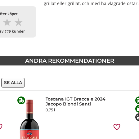
grillat eller grillat, och med halvlagrade ostar.
fter köpet
★
★
★
 av
119
kunder
ANDRA REKOMMENDATIONER
SE ALLA
Toscana IGT Braccale 2024
Jacopo Biondi Santi
0,75 ℓ