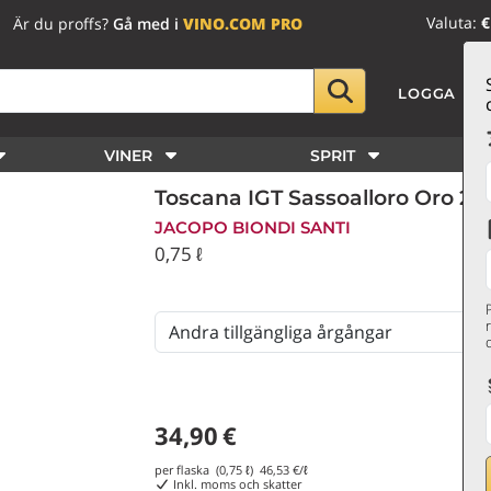
Valuta:
€
Är du proffs?
Gå med i
VINO.COM PRO
LOGGA IN
VINER
SPRIT
Toscana IGT Sassoalloro Oro 20
JACOPO BIONDI SANTI
0,75 ℓ
34,90
€
per flaska (0,75 ℓ)
46,53
€/ℓ
Inkl. moms och skatter