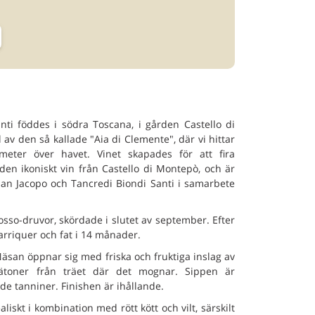
ti föddes i södra Toscana, i gården Castello di
av den så kallade "Aia di Clemente", där vi hittar
eter över havet. Vinet skapades för att fira
, den ikoniskt vin från Castello di Montepò, och är
lan Jacopo och Tancredi Biondi Santi i samarbete
o-druvor, skördade i slutet av september. Efter
barriquer och fat i 14 månader.
 Näsan öppnar sig med friska och fruktiga inslag av
rätoner från träet där det mognar. Sippen är
de tanniner. Finishen är ihållande.
iskt i kombination med rött kött och vilt, särskilt