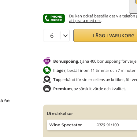
Du kan också beställa det via telefon
att prata med oss
.
LÄGG I VARUKORG
Bonuspoäng
, tjäna 400 bonuspoäng för varje
I lager
, beställ inom 11 timmar och 7 minuter 
Top
, erkänd för sin excellens av kritiker, för v
Premium
, av särskilt värde och kvalitet.
å fat
utmärkelser
2020
91/100
Wine Spectator