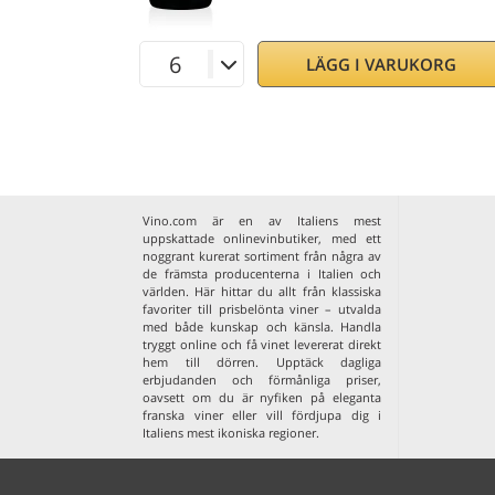
LÄGG I VARUKORG
Vino.com är en av Italiens mest
uppskattade onlinevinbutiker, med ett
noggrant kurerat sortiment från några av
de främsta producenterna i Italien och
världen. Här hittar du allt från klassiska
favoriter till prisbelönta viner – utvalda
med både kunskap och känsla. Handla
tryggt online och få vinet levererat direkt
hem till dörren. Upptäck dagliga
erbjudanden och förmånliga priser,
oavsett om du är nyfiken på eleganta
franska viner
eller vill fördjupa dig i
Italiens mest ikoniska regioner
.