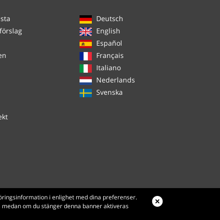
ista
Deutsch
förslag
English
Español
en
Français
Italiano
Nederlands
Svenska
ekt
öringsinformation i enlighet med dina preferenser.
es, medan om du stänger denna banner aktiveras