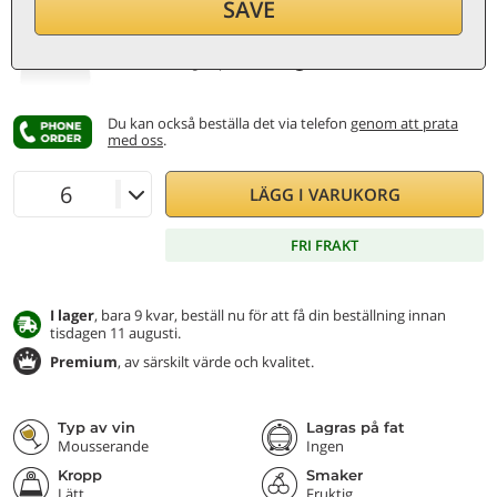
SAVE
per flaska (0,75 ℓ)
38,13
€/ℓ
Inkl. moms och skatter
Lägsta pris:
30,20 €
Du kan också beställa det via telefon
genom att prata
med oss
.
LÄGG I VARUKORG
FRI FRAKT
I lager
, bara 9 kvar, beställ nu för att få din beställning innan
tisdagen 11 augusti.
Premium
, av särskilt värde och kvalitet.
Typ av vin
Lagras på fat
Mousserande
Ingen
Kropp
Smaker
Lätt
Fruktig