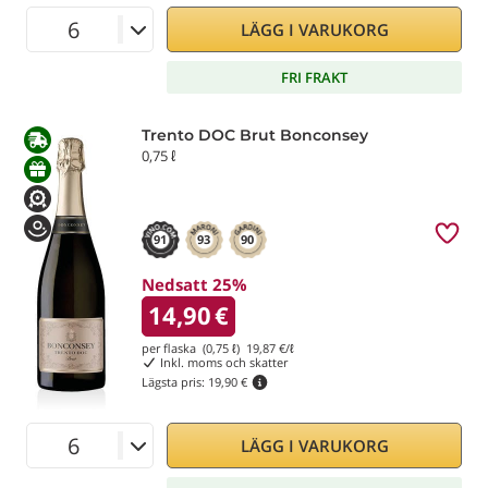
LÄGG I VARUKORG
FRI FRAKT
Trento DOC Brut Bonconsey
0,75 ℓ
91
93
90
Nedsatt 25%
14,90
€
per flaska (0,75 ℓ)
19,87
€/ℓ
Inkl. moms och skatter
Lägsta pris:
19,90 €
LÄGG I VARUKORG