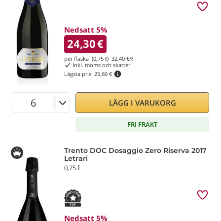
Nedsatt 5%
24,30
€
per flaska (0,75 ℓ)
32,40
€/ℓ
Inkl. moms och skatter
Lägsta pris:
25,60 €
LÄGG I VARUKORG
FRI FRAKT
Trento DOC Dosaggio Zero Riserva 2017
Letrari
0,75 ℓ
Nedsatt 5%