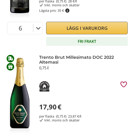
per flaska (0,75 ℓ)
28
€/ℓ
Inkl. moms och skatter
Lägsta pris:
35 €
LÄGG I VARUKORG
FRI FRAKT
Trento Brut Millesimato DOC 2022
Altemasi
0,75 ℓ
17,90
€
per flaska (0,75 ℓ)
23,87
€/ℓ
Inkl. moms och skatter