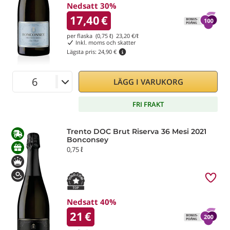
Nedsatt 30%
17,40
€
per flaska (0,75 ℓ)
23,20
€/ℓ
Inkl. moms och skatter
Lägsta pris:
24,90 €
LÄGG I VARUKORG
FRI FRAKT
Trento DOC Brut Riserva 36 Mesi 2021
Bonconsey
0,75 ℓ
Nedsatt 40%
21
€