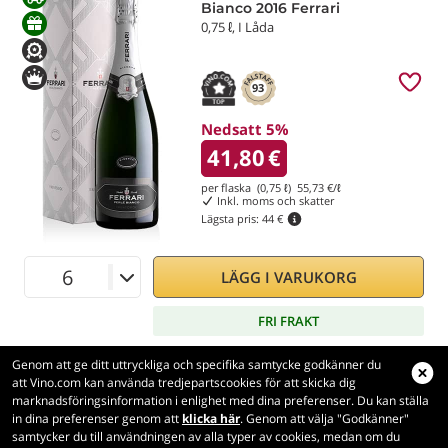
Bianco 2016 Ferrari
0,75 ℓ, I Låda
93
Nedsatt 5%
41,80
€
per flaska (0,75 ℓ)
55,73
€/ℓ
Inkl. moms och skatter
Lägsta pris:
44 €
LÄGG I VARUKORG
FRI FRAKT
Genom att ge ditt uttryckliga och specifika samtycke godkänner du
att Vino.com kan använda tredjepartscookies för att skicka dig
marknadsföringsinformation i enlighet med dina preferenser. Du kan ställa
in dina preferenser genom att
klicka här
. Genom att välja "Godkänner"
Vino.com
samtycker du till användningen av alla typer av cookies, medan om du