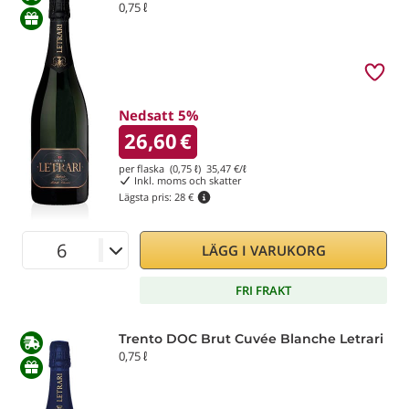
0,75 ℓ
Nedsatt 5%
26,60
€
per flaska (0,75 ℓ)
35,47
€/ℓ
Inkl. moms och skatter
Lägsta pris:
28 €
LÄGG I VARUKORG
FRI FRAKT
Trento DOC Brut Cuvée Blanche Letrari
0,75 ℓ