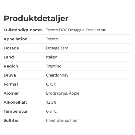
Produktdetaljer
Trento DOC Dosaggio Zero Letrari
fullständigt namn
Trento
appellation
Dosage Zero
dosage
Italien
land
Trentino
region
Chardonnay
druva
0,75 ℓ
format
Brödskorpa, Äpple
aromer
12.5%
alkoholhalt
6-8 °C
temperatur
Innehåller sulfiter
Sulfiter