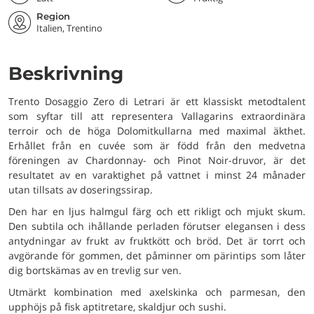
Region
Italien, Trentino
Beskrivning
Trento Dosaggio Zero di Letrari är ett klassiskt metodtalent
som syftar till att representera Vallagarins extraordinära
terroir och de höga Dolomitkullarna med maximal äkthet.
Erhållet från en cuvée som är född från den medvetna
föreningen av Chardonnay- och Pinot Noir-druvor, är det
resultatet av en varaktighet på vattnet i minst 24 månader
utan tillsats av doseringssirap.
Den har en ljus halmgul färg och ett rikligt och mjukt skum.
Den subtila och ihållande perladen förutser elegansen i dess
antydningar av frukt av fruktkött och bröd. Det är torrt och
avgörande för gommen, det påminner om pärintips som låter
dig bortskämas av en trevlig sur ven.
Utmärkt kombination med axelskinka och parmesan, den
upphöjs på fisk aptitretare, skaldjur och sushi.