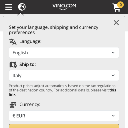
0
Set your language, shipping and currency
preferences
Trento DOC Dosaggio
Language:
Zero Letrari
LETRARI
Ship to:
0,75 ℓ
Product prices adjust automatically based on the tax regulations
of the destination country. For additional details, please visit
this
link
.
Currency:
Nedsatt 5%
28,60
€