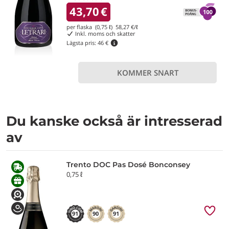
43,70
€
per flaska (0,75 ℓ)
58,27
€/ℓ
Inkl. moms och skatter
Lägsta pris:
46 €
KOMMER SNART
Du kanske också är intresserad
av
Trento DOC Pas Dosé Bonconsey
0,75 ℓ
91
90
91