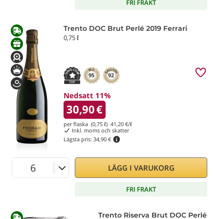
FRI FRAKT
Trento DOC Brut Perlé 2019 Ferrari
0,75 ℓ
95
92
Nedsatt 11%
30,90
€
per flaska (0,75 ℓ)
41,20
€/ℓ
Inkl. moms och skatter
Lägsta pris:
34,90 €
LÄGG I VARUKORG
FRI FRAKT
Trento Riserva Brut DOC Perlé