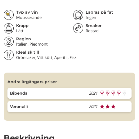
Typ av vin
Lagras på fat
Mousserande
Ingen
Kropp
Smaker
Lätt
Rostad
Region
Italien, Piedmont
Idealisk till
Grönsaker, Vitt kött, Aperitif, Fisk
andra årgångars priser
2021
Bibenda
2021
Veronelli
Beskrivning