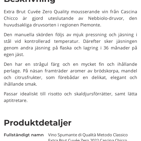
Extra Brut Cuvée Zero Quality mousserande vin från Cascina
Chicco är gjord uteslutande av Nebbiolo-druvor, den
huvudsakliga druvsorten i regionen Piemonte.
Den manuella skörden följs av mjuk pressning och jäsning i
stål vid kontrollerad temperatur. Därefter sker jäsningen
genom andra jäsning på flaska och lagring i 36 månader på
egen jäst.
Den har en strågul färg och en mycket fin och ihållande
perlage. På näsan framträder aromer av brödskorpa, mandel
och citrusfrukter, som förebådar en delikat, elegant och
ihållande smak.
Passar idealiskt till risotto och skaldjursförrätter, samt lätta
aptitretare.
Produktdetaljer
Vino Spumante di Qualità Metodo Classico
fullständigt namn
Extra Brut Cuvée Zero 2022 Cascina Chicco