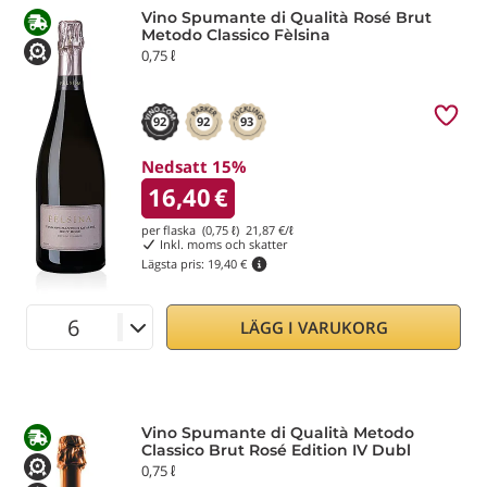
Vino Spumante di Qualità Rosé Brut
Metodo Classico Fèlsina
0,75 ℓ
92
92
93
Nedsatt 15%
16,40
€
per flaska (0,75 ℓ)
21,87
€/ℓ
Inkl. moms och skatter
Lägsta pris:
19,40 €
LÄGG I VARUKORG
Vino Spumante di Qualità Metodo
Classico Brut Rosé Edition IV Dubl
0,75 ℓ