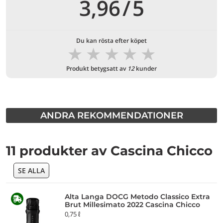
3,96
/
5
Du kan rösta efter köpet
★
★
★
★
★
Produkt betygsatt av
12
kunder
ANDRA REKOMMENDATIONER
11 produkter av Cascina Chicco
SE ALLA
Alta Langa DOCG Metodo Classico Extra
Brut Millesimato 2022 Cascina Chicco
0,75 ℓ