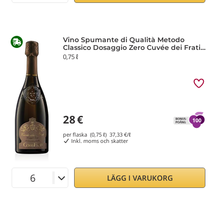
Vino Spumante di Qualità Metodo
Classico Dosaggio Zero Cuvée dei Frati
Ca' dei Frati
0,75 ℓ
28
€
per flaska (0,75 ℓ)
37,33
€/ℓ
Inkl. moms och skatter
LÄGG I VARUKORG