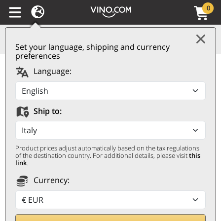
0
Set your language, shipping and currency
preferences
Vino Spumante di
Language:
Qualità Metodo
Classico Extra Brut
Ship to:
Cuvée Zero 2022
Cascina Chicco
Product prices adjust automatically based on the tax regulations
CASCINA CHICCO
of the destination country. For additional details, please visit
this
link
.
0,75 ℓ
Currency: