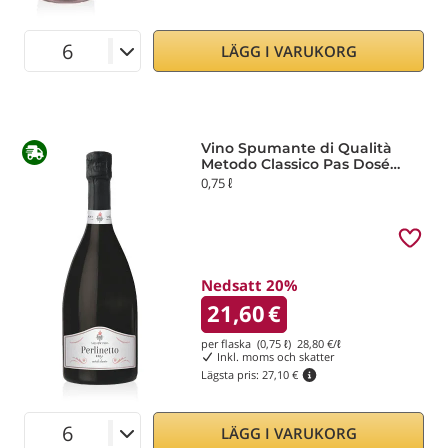
LÄGG I VARUKORG
Vino Spumante di Qualità
Metodo Classico Pas Dosé
Perlinetto Rosé Vallepicciola
0,75 ℓ
Nedsatt 20%
21,60
€
per flaska (0,75 ℓ)
28,80
€/ℓ
Inkl. moms och skatter
Lägsta pris:
27,10 €
LÄGG I VARUKORG