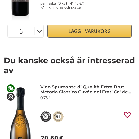
per flaska (0,75 ℓ)
41,47
€/ℓ
Inkl. moms och skatter
LÄGG I VARUKORG
Du kanske också är intresserad
av
Vino Spumante di Qualità Extra Brut
Metodo Classico Cuvée dei Frati Ca' dei
Frati
0,75 ℓ
91
91
20,60
€