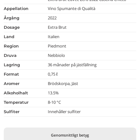
Vino Spumante di Qualità
appellation
2022
årgång
Extra Brut
dosage
Italien
land
Piedmont
region
Nebbiolo
druva
36 månader på jästfällning
lagring
0,75 ℓ
format
Brödskorpa, Jäst
aromer
13.5%
alkoholhalt
8-10 °C
temperatur
Innehåller sulfiter
Sulfiter
Genomsnittligt betyg