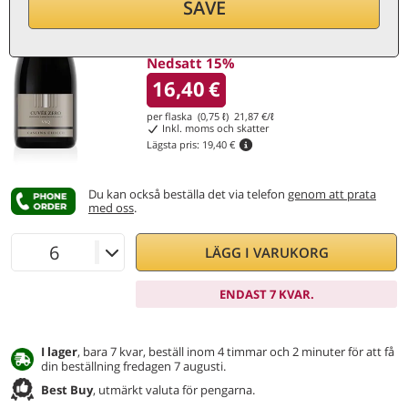
SAVE
Nedsatt 15%
16,40
€
per flaska (0,75 ℓ)
21,87
€/ℓ
Inkl. moms och skatter
Lägsta pris:
19,40 €
Du kan också beställa det via telefon
genom att prata
med oss
.
LÄGG I VARUKORG
ENDAST 7 KVAR.
I lager
, bara 7 kvar, beställ inom 4 timmar och 2 minuter för att få
din beställning fredagen 7 augusti.
Best Buy
, utmärkt valuta för pengarna.