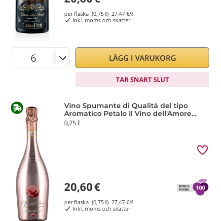
per flaska (0,75 ℓ)
27,47
€/ℓ
Inkl. moms och skatter
LÄGG I VARUKORG
TAR SNART SLUT
Vino Spumante di Qualità del tipo
Aromatico Petalo Il Vino dell'Amore
Manzoni Moscato Rosé Bottega
0,75 ℓ
20,60
€
per flaska (0,75 ℓ)
27,47
€/ℓ
Inkl. moms och skatter