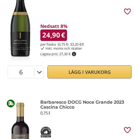
Nedsatt 8%
24,90
€
per flaska (0,75 ℓ)
33,20
€/ℓ
Inkl. moms och skatter
Lägsta pris:
27,30 €
LÄGG I VARUKORG
Barbaresco DOCG Noce Grande 2023
Cascina Chicco
0,75 ℓ