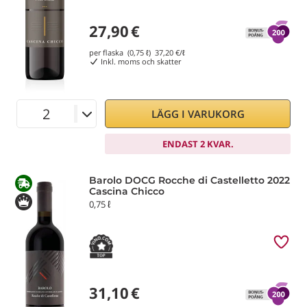
27,90
€
per flaska (0,75 ℓ)
37,20
€/ℓ
Inkl. moms och skatter
LÄGG I VARUKORG
ENDAST 2 KVAR.
Barolo DOCG Rocche di Castelletto 2022
Cascina Chicco
0,75 ℓ
31,10
€