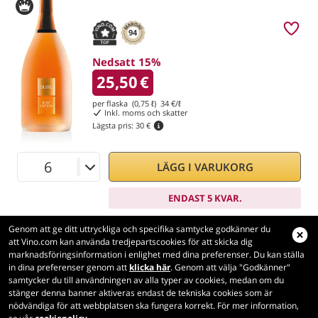
94
Nedsatt 15%
25,50
€
per flaska (0,75 ℓ)
34
€/ℓ
Inkl. moms och skatter
Lägsta pris:
30 €
LÄGG I VARUKORG
ENDAST 5 KVAR.
Genom att ge ditt uttryckliga och specifika samtycke godkänner du
att Vino.com kan använda tredjepartscookies för att skicka dig
marknadsföringsinformation i enlighet med dina preferenser. Du kan ställa
in dina preferenser genom att
klicka här
. Genom att välja "Godkänner"
Vino.com
samtycker du till användningen av alla typer av cookies, medan om du
Made with
in Tuscany
stänger denna banner aktiveras endast de tekniska cookies som är
nödvändiga för att webbplatsen ska fungera korrekt. För mer information,
Sidan laddades inom 175 ms