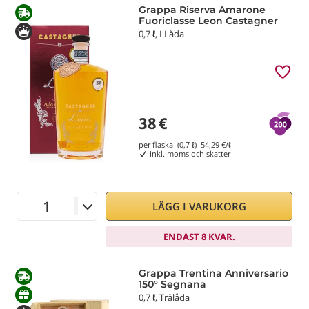
Grappa Riserva Amarone
Fuoriclasse Leon Castagner
0,7 ℓ, I Låda
38
€
per flaska (0,7 ℓ)
54,29
€/ℓ
Inkl. moms och skatter
LÄGG I VARUKORG
ENDAST 8 KVAR.
Grappa Trentina Anniversario
150° Segnana
0,7 ℓ, Trälåda