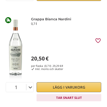
Grappa Bianca Nardini
0,7 ℓ
20,50
€
per flaska (0,7 ℓ)
29,29
€/ℓ
Inkl. moms och skatter
LÄGG I VARUKORG
TAR SNART SLUT