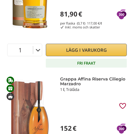
81,90
€
per flaska (0,7 ℓ)
117,00
€/ℓ
Inkl. moms och skatter
LÄGG I VARUKORG
FRI FRAKT
Grappa Affina Riserva Ciliegio
Marzadro
1 ℓ, Trälåda
152
€