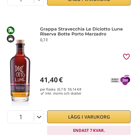
Grappa Stravecchia Le Diciotto Lune
Riserva Botte Porto Marzadro
0,7 ℓ
41,40
€
per flaska (0,7 ℓ)
59,14
€/ℓ
Inkl. moms och skatter
LÄGG I VARUKORG
ENDAST 7 KVAR.