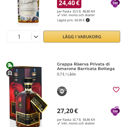
24,40
€
per flaska (0,5 ℓ)
48,80
€/ℓ
Inkl. moms och skatter
Lägsta pris:
34,90 €
LÄGG I VARUKORG
Grappa Riserva Privata di
Amarone Barricata Bottega
0,7 ℓ, I Låda
95
27,20
€
per flaska (0,7 ℓ)
38,86
€/ℓ
Inkl. moms och skatter