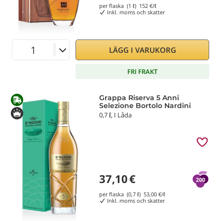
per flaska (1 ℓ)
152
€/ℓ
Inkl. moms och skatter
LÄGG I VARUKORG
FRI FRAKT
Grappa Riserva 5 Anni
Selezione Bortolo Nardini
0,7 ℓ, I Låda
37,10
€
per flaska (0,7 ℓ)
53,00
€/ℓ
Inkl. moms och skatter