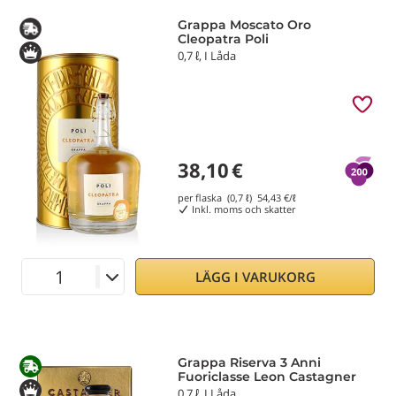
Grappa Moscato Oro
Cleopatra Poli
0,7 ℓ, I Låda
38,10
€
per flaska (0,7 ℓ)
54,43
€/ℓ
Inkl. moms och skatter
LÄGG I VARUKORG
Grappa Riserva 3 Anni
Fuoriclasse Leon Castagner
0,7 ℓ, I Låda