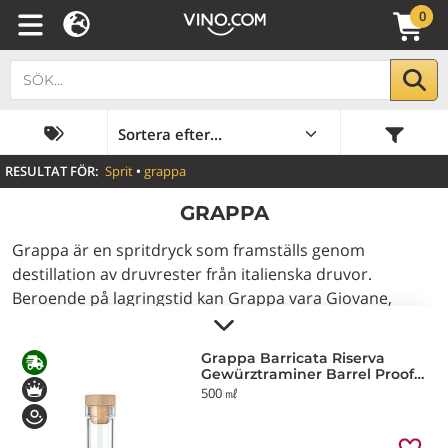
0
RESULTAT FÖR:
Sprit
•
grappa
GRAPPA
Grappa är en spritdryck som framställs genom
destillation av druvrester från italienska druvor.
Beroende på lagringstid kan Grappa vara Giovane,
Aromatica, Invecchiata och Riserva Invecchiata.
Lagringstiden för de två sista är längre än 12 respektive
Grappa Barricata Riserva
18 månader i träfat. Grappa, lagrad på flaska, passar
Gewürztraminer Barrel Proof
Blumenfeld
utmärkt till kryddiga eller chokladdesserter, medan
500 ㎖
aromatisk grappa passar bra ihop med frukt och
semifreddo-desserter.