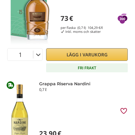
73
€
per flaska (0,7 ℓ)
104,29
€/ℓ
Inkl. moms och skatter
LÄGG I VARUKORG
FRI FRAKT
Grappa Riserva Nardini
0,7 ℓ
23,90
€