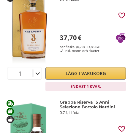
37,70
€
per flaska (0,7 ℓ)
53,86
€/ℓ
Inkl. moms och skatter
LÄGG I VARUKORG
ENDAST 1 KVAR.
Grappa Riserva 15 Anni
Selezione Bortolo Nardini
0,7 ℓ, I Låda