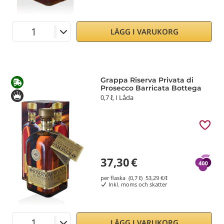
LÄGG I VARUKORG
Grappa Riserva Privata di
Prosecco Barricata Bottega
0,7 ℓ, I Låda
37,30
€
per flaska (0,7 ℓ)
53,29
€/ℓ
Inkl. moms och skatter
LÄGG I VARUKORG