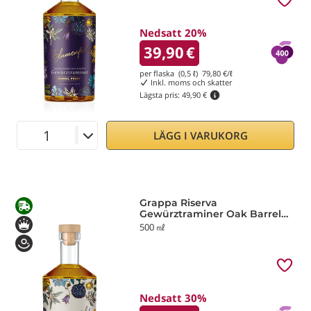
Nedsatt 20%
39,90
€
per flaska (0,5 ℓ)
79,80
€/ℓ
Inkl. moms och skatter
Lägsta pris:
49,90 €
LÄGG I VARUKORG
Grappa Riserva
Gewürztraminer Oak Barrel
Aged Blumenfeld
500 ㎖
Nedsatt 30%