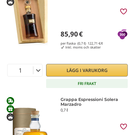
85,90
€
per flaska (0,7 ℓ)
122,71
€/ℓ
Inkl. moms och skatter
LÄGG I VARUKORG
FRI FRAKT
Grappa Espressioni Solera
Marzadro
0,7 ℓ