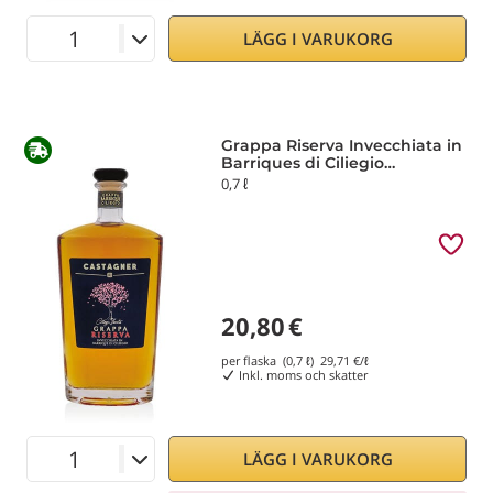
LÄGG I VARUKORG
Grappa Riserva Invecchiata in
Barriques di Ciliegio
Castagner
0,7 ℓ
20,80
€
per flaska (0,7 ℓ)
29,71
€/ℓ
Inkl. moms och skatter
LÄGG I VARUKORG