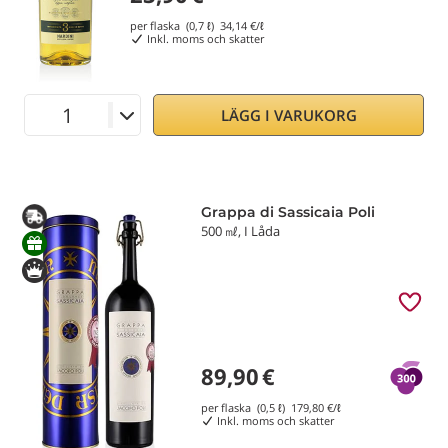
per flaska (0,7 ℓ)
34,14
€/ℓ
Inkl. moms och skatter
LÄGG I VARUKORG
Grappa di Sassicaia Poli
500 ㎖, I Låda
89,90
€
per flaska (0,5 ℓ)
179,80
€/ℓ
Inkl. moms och skatter