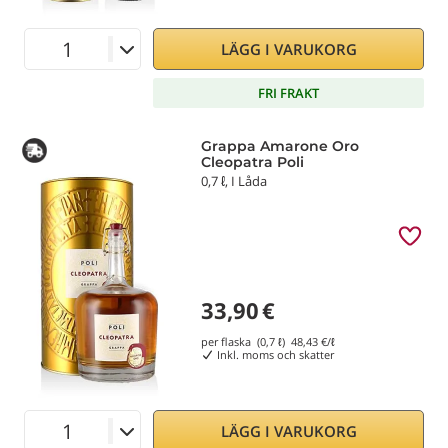
LÄGG I VARUKORG
FRI FRAKT
Grappa Amarone Oro
Cleopatra Poli
0,7 ℓ, I Låda
33,90
€
per flaska (0,7 ℓ)
48,43
€/ℓ
Inkl. moms och skatter
LÄGG I VARUKORG