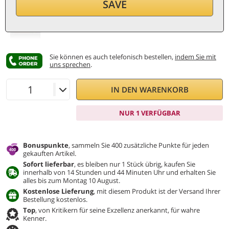
358
€
SAVE
pro Flasche (0,75 ℓ)
477,33
€/ℓ
Inkl. MwSt. und St.
Sie können es auch telefonisch bestellen,
indem Sie mit
uns sprechen
.
IN DEN WARENKORB
NUR 1 VERFÜGBAR
Bonuspunkte
, sammeln Sie 400 zusätzliche Punkte für jeden
gekauften Artikel.
Sofort lieferbar
, es bleiben nur 1 Stück übrig, kaufen Sie
innerhalb von 14 Stunden und 44 Minuten Uhr und erhalten Sie
alles bis zum Montag 10 August.
Kostenlose Lieferung
, mit diesem Produkt ist der Versand Ihrer
Bestellung kostenlos.
Top
, von Kritikern für seine Exzellenz anerkannt, für wahre
Kenner.