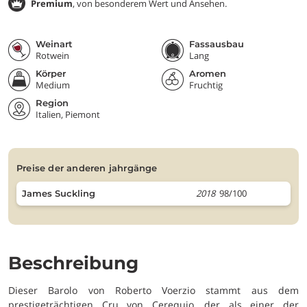
Premium
, von besonderem Wert und Ansehen.
Weinart
Fassausbau
Rotwein
Lang
Körper
Aromen
Medium
Fruchtig
Region
Italien, Piemont
preise der anderen jahrgänge
2018
98/100
James Suckling
Beschreibung
Dieser Barolo von Roberto Voerzio stammt aus dem
prestigeträchtigen Cru von Cerequio, der als einer der