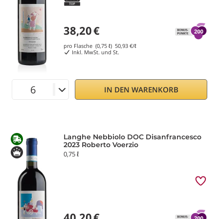
38,20
€
pro Flasche (0,75 ℓ)
50,93
€/ℓ
Inkl. MwSt. und St.
IN DEN WARENKORB
Langhe Nebbiolo DOC Disanfrancesco
2023 Roberto Voerzio
0,75 ℓ
40,20
€