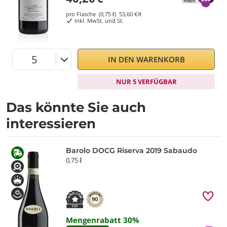
pro Flasche (0,75 ℓ)
53,60
€/ℓ
Inkl. MwSt. und St.
IN DEN WARENKORB
NUR 5 VERFÜGBAR
Das könnte Sie auch
interessieren
Barolo DOCG Riserva 2019 Sabaudo
0,75 ℓ
90
Mengenrabatt
30
%