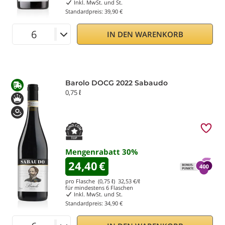
Inkl. MwSt. und St.
Standardpreis:
39,90 €
IN DEN WARENKORB
Barolo DOCG 2022 Sabaudo
0,75 ℓ
Mengenrabatt
30
%
24,40
€
pro Flasche (0,75 ℓ)
32,53
€/ℓ
für mindestens
6
Flaschen
Inkl. MwSt. und St.
Standardpreis:
34,90 €