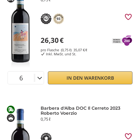
92
93
26,30
€
pro Flasche (0,75 ℓ)
35,07
€/ℓ
Inkl. MwSt. und St.
IN DEN WARENKORB
Barbera d'Alba DOC Il Cerreto 2023
Roberto Voerzio
0,75 ℓ