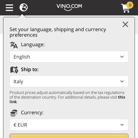
0
Set your language, shipping and currency
preferences
Barolo Cerequio DOCG
Language:
2022 Roberto Voerzio
ROBERTO VOERZIO
Ship to:
0,75 ℓ
Product prices adjust automatically based on the tax regulations
of the destination country. For additional details, please visit
this
link
.
Currency: