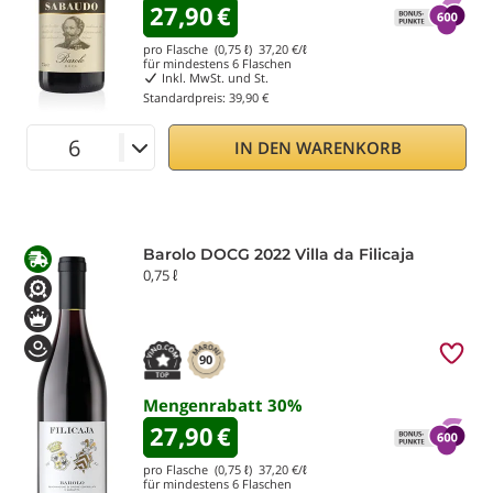
27,90
€
pro Flasche (0,75 ℓ)
37,20
€/ℓ
für mindestens
6
Flaschen
Inkl. MwSt. und St.
Standardpreis:
39,90 €
IN DEN WARENKORB
Barolo DOCG 2022 Villa da Filicaja
0,75 ℓ
90
Mengenrabatt
30
%
27,90
€
pro Flasche (0,75 ℓ)
37,20
€/ℓ
für mindestens
6
Flaschen