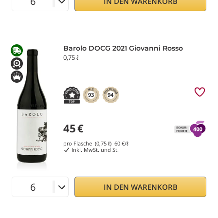
IN DEN WARENKORB
Barolo DOCG 2021 Giovanni Rosso
0,75 ℓ
93
94
45
€
pro Flasche (0,75 ℓ)
60
€/ℓ
Inkl. MwSt. und St.
IN DEN WARENKORB