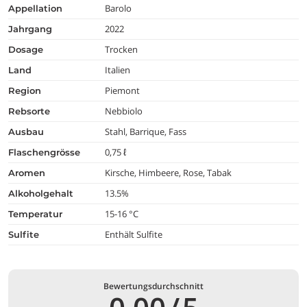
Barolo
appellation
2022
jahrgang
Trocken
dosage
Italien
land
Piemont
region
Nebbiolo
rebsorte
Stahl, Barrique, Fass
ausbau
0,75 ℓ
flaschengrösse
Kirsche, Himbeere, Rose, Tabak
aromen
13.5%
alkoholgehalt
15-16 °C
temperatur
Enthält Sulfite
Sulfite
Bewertungsdurchschnitt