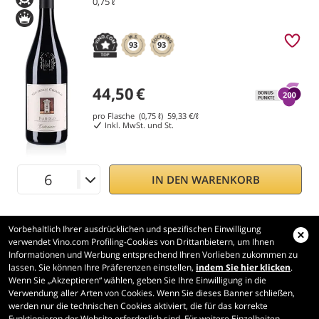
0,75 ℓ
93
93
44,50
€
pro Flasche (0,75 ℓ)
59,33
€/ℓ
Inkl. MwSt. und St.
IN DEN WARENKORB
Vorbehaltlich Ihrer ausdrücklichen und spezifischen Einwilligung
verwendet Vino.com Profiling-Cookies von Drittanbietern, um Ihnen
Informationen und Werbung entsprechend Ihren Vorlieben zukommen zu
lassen. Sie können Ihre Präferenzen einstellen,
indem Sie hier klicken
.
Wenn Sie „Akzeptieren“ wählen, geben Sie Ihre Einwilligung in die
Vino.com
Verwendung aller Arten von Cookies. Wenn Sie dieses Banner schließen,
Made with
in Tuscany
werden nur die technischen Cookies aktiviert, die für das korrekte
Funktionieren der Website erforderlich sind. Für weitere Einzelheiten