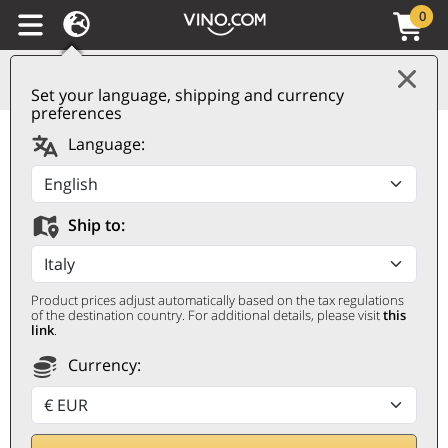
0
Set your language, shipping and currency
preferences
Champagne AOC Extra
Language:
Brut Caractères Gamet
GAMET
Ship to:
0,75 ℓ
Product prices adjust automatically based on the tax regulations
of the destination country. For additional details, please visit
this
link
.
Currency:
Rabatt 25%
52,50
€