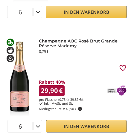
IN DEN WARENKORB
Champagne AOC Rosé Brut Grande
Réserve Mademy
0,75 ℓ
Rabatt 40%
29,90
€
pro Flasche (0,75 ℓ)
39,87
€/ℓ
Inkl. MwSt. und St.
Niedrigster Preis:
49,90 €
IN DEN WARENKORB