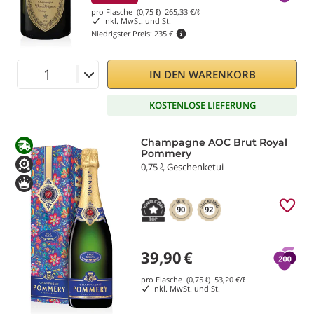
pro Flasche (0,75 ℓ)
265,33
€/ℓ
Inkl. MwSt. und St.
Niedrigster Preis:
235 €
IN DEN WARENKORB
KOSTENLOSE LIEFERUNG
Champagne AOC Brut Royal
Pommery
0,75 ℓ, Geschenketui
90
92
39,90
€
pro Flasche (0,75 ℓ)
53,20
€/ℓ
Inkl. MwSt. und St.