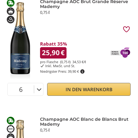
Champagne AOC Brut Grande Réserve
Mademy
0,75 ℓ
Rabatt 35%
25,90
€
pro Flasche (0,75 ℓ)
34,53
€/ℓ
Inkl. MwSt. und St.
Niedrigster Preis:
39,90 €
IN DEN WARENKORB
Champagne AOC Blanc de Blancs Brut
Mademy
0,75 ℓ