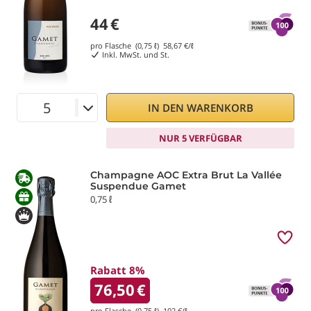
44
€
pro Flasche (0,75 ℓ)
58,67
€/ℓ
Inkl. MwSt. und St.
IN DEN WARENKORB
NUR 5 VERFÜGBAR
Champagne AOC Extra Brut La Vallée
Suspendue Gamet
0,75 ℓ
Rabatt 8%
76,50
€
pro Flasche (0,75 ℓ)
102
€/ℓ