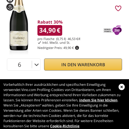
Rabatt 30%
34,90
€
pro Flasche (0,75 ℓ)
46,53
€/ℓ
Inkl. MwSt. und St.
Niedrigster Preis:
49,90 €
IN DEN WARENKORB
Vorbehaltlich Ihrer ausdrücklichen und spezifischen Einwilligung
verwendet Vino.com Profiling-Cookies von Drittanbietern, um Ihnen
Informationen und Werbung entsprechend Ihren Vorlieben zukommen zu
lassen. Sie können Ihre Präferenzen einstellen,
indem Sie hier klicken
.
Wenn Sie „Akzeptieren“ wählen, geben Sie Ihre Einwilligung in die
Vino.com
Verwendung aller Arten von Cookies. Wenn Sie dieses Banner schließen,
Made with
in Tuscany
werden nur die technischen Cookies aktiviert, die für das korrekte
Funktionieren der Website erforderlich sind. Für weitere Einzelheiten
Seite erstellt in 169 ms
konsultieren Sie bitte unsere
Cookie-Richtlinie
production-front-2-1
Copyright © 2026 VINO.COM 3ND S.r.l.