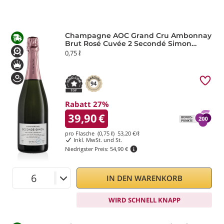
Champagne AOC Grand Cru Ambonnay
Brut Rosé Cuvée 2 Secondé Simon
Laurier
0,75 ℓ
94
Rabatt 27%
39,90
€
pro Flasche (0,75 ℓ)
53,20
€/ℓ
Inkl. MwSt. und St.
Niedrigster Preis:
54,90 €
IN DEN WARENKORB
WIRD SCHNELL KNAPP