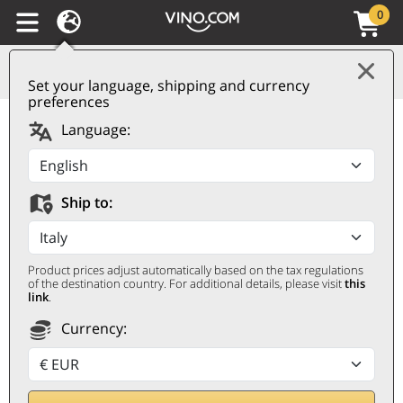
0
Set your language, shipping and currency
preferences
Champagne AOC Extra
Language:
Brut Caractères Gamet
GAMET
Ship to:
0,75 ℓ
Product prices adjust automatically based on the tax regulations
of the destination country. For additional details, please visit
this
link
.
Currency:
Rebaja 25%
52,50
€