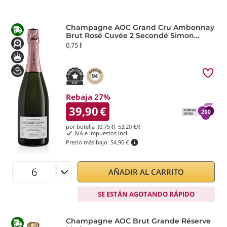
Champagne AOC Grand Cru Ambonnay
Brut Rosé Cuvée 2 Secondé Simon
Laurier
0,75 ℓ
94
Rebaja 27%
39,90
€
por botella (0,75 ℓ)
53,20
€/ℓ
IVA e impuestos incl.
Precio más bajo:
54,90 €
AÑADIR AL CARRITO
SE ESTÁN AGOTANDO RÁPIDO
Champagne AOC Brut Grande Réserve