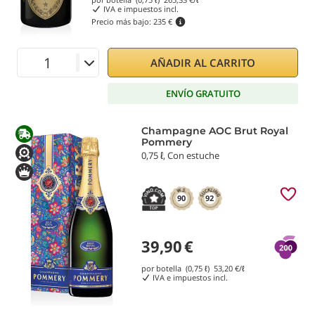
IVA e impuestos incl.
Precio más bajo:
235 €
AÑADIR AL CARRITO
ENVÍO GRATUITO
Champagne AOC Brut Royal
Pommery
0,75 ℓ, Con estuche
90
92
39,90
€
por botella (0,75 ℓ)
53,20
€/ℓ
IVA e impuestos incl.