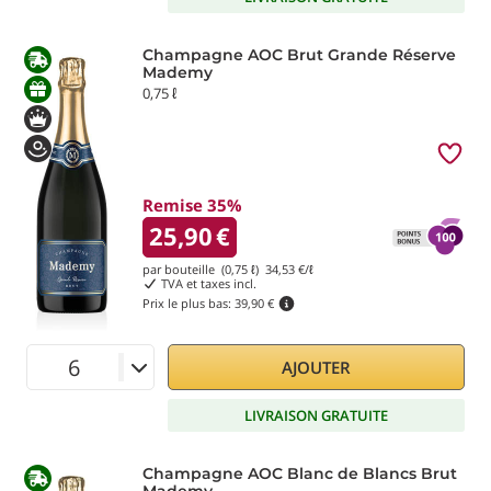
Champagne AOC Brut Grande Réserve
Mademy
0,75 ℓ
Remise 35%
25,90
€
par bouteille (0,75 ℓ)
34,53
€/ℓ
TVA et taxes incl.
Prix le plus bas:
39,90 €
AJOUTER
LIVRAISON GRATUITE
Champagne AOC Blanc de Blancs Brut