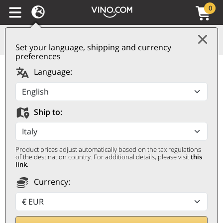
0
Set your language, shipping and currency
preferences
Champagne AOC Extra
Language:
Brut Caractères Gamet
GAMET
Ship to:
0,75 ℓ
Product prices adjust automatically based on the tax regulations
of the destination country. For additional details, please visit
this
link
.
Currency:
Remise 25%
52,50
€