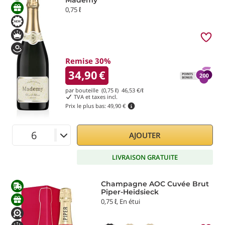
Mademy
0,75 ℓ
Remise 30%
34,90
€
par bouteille (0,75 ℓ)
46,53
€/ℓ
TVA et taxes incl.
Prix le plus bas:
49,90 €
AJOUTER
LIVRAISON GRATUITE
Champagne AOC Cuvée Brut
Piper-Heidsieck
0,75 ℓ, En étui