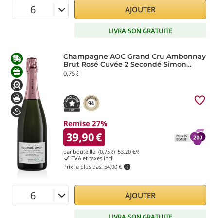
AJOUTER
LIVRAISON GRATUITE
Champagne AOC Grand Cru Ambonnay
Brut Rosé Cuvée 2 Secondé Simon
Laurier
0,75 ℓ
94
Remise 27%
39,90
€
par bouteille (0,75 ℓ)
53,20
€/ℓ
TVA et taxes incl.
Prix le plus bas:
54,90 €
AJOUTER
LIVRAISON GRATUITE