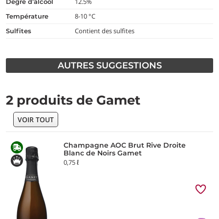
12.5%
degré d’alcool
8-10 °C
température
Contient des sulfites
Sulfites
AUTRES SUGGESTIONS
2 produits de Gamet
VOIR TOUT
Champagne AOC Brut Rive Droite
Blanc de Noirs Gamet
0,75 ℓ