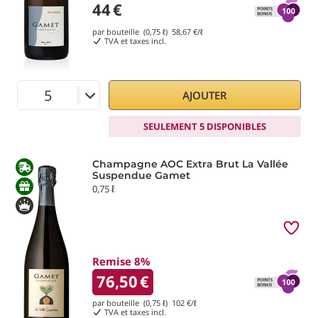
44
€
par bouteille (0,75 ℓ)
58,67
€/ℓ
TVA et taxes incl.
AJOUTER
SEULEMENT 5 DISPONIBLES
Champagne AOC Extra Brut La Vallée
Suspendue Gamet
0,75 ℓ
Remise 8%
76,50
€
par bouteille (0,75 ℓ)
102
€/ℓ
TVA et taxes incl.