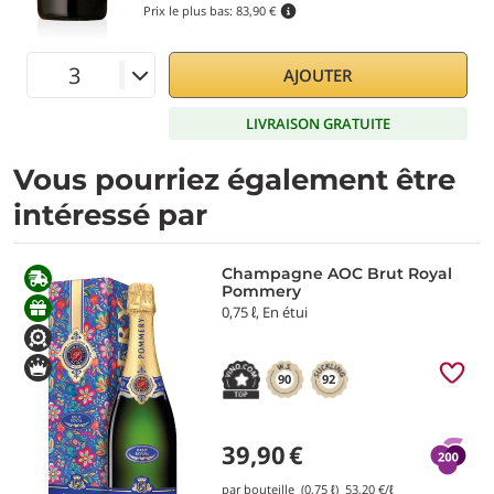
Prix le plus bas:
83,90 €
AJOUTER
LIVRAISON GRATUITE
Vous pourriez également être
intéressé par
Champagne AOC Brut Royal
Pommery
0,75 ℓ, En étui
90
92
39,90
€
par bouteille (0,75 ℓ)
53,20
€/ℓ