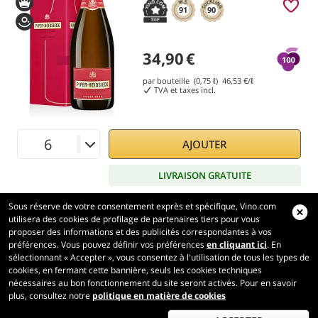
91
90
34,90
€
par bouteille (0,75 ℓ)
46,53
€/ℓ
TVA et taxes incl.
AJOUTER
LIVRAISON GRATUITE
Sous réserve de votre consentement exprès et spécifique, Vino.com
utilisera des cookies de profilage de partenaires tiers pour vous
proposer des informations et des publicités correspondantes à vos
préférences. Vous pouvez définir vos préférences
en cliquant ici
. En
Vino.com
sélectionnant « Accepter », vous consentez à l'utilisation de tous les types de
Made with
in Tuscany
cookies, en fermant cette bannière, seuls les cookies techniques
nécessaires au bon fonctionnement du site seront activés. Pour en savoir
Page traitée en 214 ms
plus, consultez notre
politique en matière de cookies
production-front-1
Copyright © 2026 VINO.COM 3ND S.r.l.
P.IVA IT06031960484 REA FI 594577 Cap. Soc. 345.772,16 € i.v.