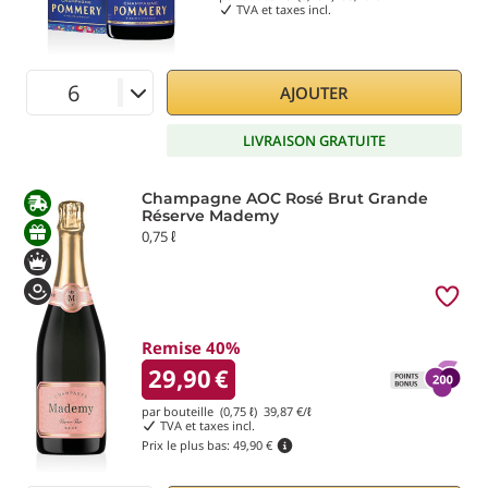
TVA et taxes incl.
AJOUTER
LIVRAISON GRATUITE
Champagne AOC Rosé Brut Grande
Réserve Mademy
0,75 ℓ
Remise 40%
29,90
€
par bouteille (0,75 ℓ)
39,87
€/ℓ
TVA et taxes incl.
Prix le plus bas:
49,90 €