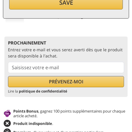
SAVE
par bouteille (0,75 ℓ)
70
€/ℓ
TVA et taxes incl.
Prix le plus bas:
70 €
PROCHAINEMENT
Entrez votre e-mail et vous serez averti dès que le produit
sera disponible à l'achat.
Lire la
politique de confidentialité
Points Bonus
, gagnez 100 points supplémentaires pour chaque
article acheté.
Produit indisponible
.