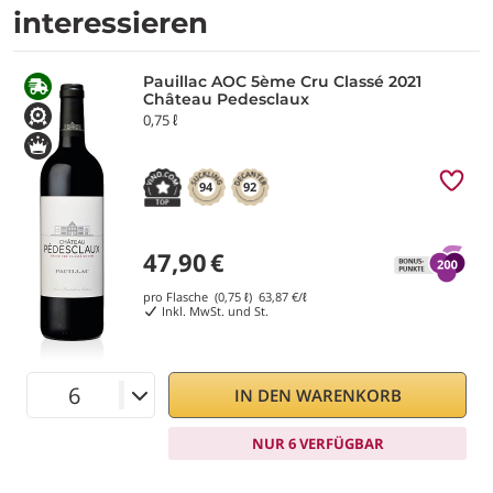
interessieren
Pauillac AOC 5ème Cru Classé 2021
Château Pedesclaux
0,75 ℓ
94
92
47,90
€
pro Flasche (0,75 ℓ)
63,87
€/ℓ
Inkl. MwSt. und St.
IN DEN WARENKORB
NUR 6 VERFÜGBAR