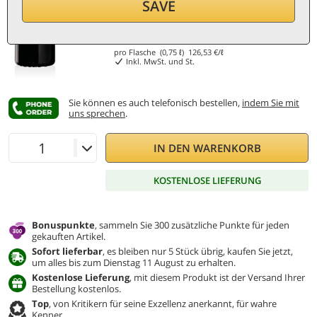
SAVE
94,90
€
pro Flasche (0,75 ℓ)
126,53
€/ℓ
Inkl. MwSt. und St.
Sie können es auch telefonisch bestellen,
indem Sie mit
uns sprechen
.
IN DEN WARENKORB
KOSTENLOSE LIEFERUNG
Bonuspunkte
, sammeln Sie 300 zusätzliche Punkte für jeden
gekauften Artikel.
Sofort lieferbar
, es bleiben nur 5 Stück übrig, kaufen Sie jetzt,
um alles bis zum Dienstag 11 August zu erhalten.
Kostenlose Lieferung
, mit diesem Produkt ist der Versand Ihrer
Bestellung kostenlos.
Top
, von Kritikern für seine Exzellenz anerkannt, für wahre
Kenner.