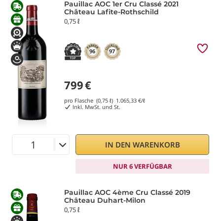
Pauillac AOC 1er Cru Classé 2021
Château Lafite-Rothschild
0,75 ℓ
96
97
799
€
pro Flasche (0,75 ℓ)
1.065,33
€/ℓ
Inkl. MwSt. und St.
IN DEN WARENKORB
NUR 6 VERFÜGBAR
Pauillac AOC 4ème Cru Classé 2019
Château Duhart-Milon
0,75 ℓ