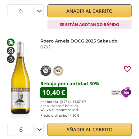
AÑADIR AL CARRITO
SE ESTÁN AGOTANDO RÁPIDO
Roero Arneis DOCG 2025 Sabaudo
0,75 ℓ
92
93
Rebaja por cantidad
30
%
10,40
€
por botella (0,75 ℓ)
13,87
€/ℓ
por al menos
6
botellas
IVA e impuestos incl.
Precio ordinario:
14,90 €
AÑADIR AL CARRITO