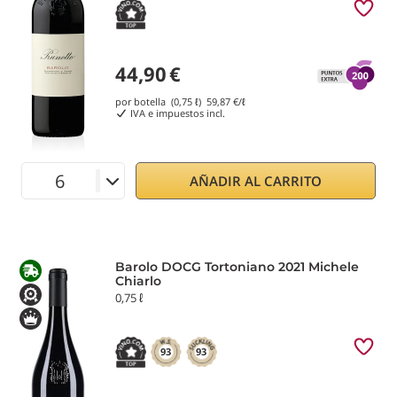
44,90
€
por botella (0,75 ℓ)
59,87
€/ℓ
IVA e impuestos incl.
AÑADIR AL CARRITO
Barolo DOCG Tortoniano 2021 Michele
Chiarlo
0,75 ℓ
93
93