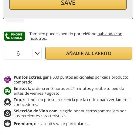
SAVE
por botella (0,75 ℓ)
37,20
€/ℓ
por al menos
6
botellas
IVA e impuestos incl.
Precio ordinario:
39,90 €
También puedes pedirlo por teléfono
hablando con
nosotros
.
AÑADIR AL CARRITO
Puntos Extras
, gana 600 puntos adicionales por cada producto
comprado.
En stock
, ordena en 8 horas es 24 minutos y recibe tu pedido
antes de viernes 7 agosto.
Top
, reconocido por su excelencia por la crítica, para verdaderos
conocedores.
Selección de Vino.com
, elegido por nuestros sommeliers por
sus excelentes características.
Premium
, de calidad y valor particulares.