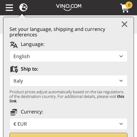
0
Set your language, shipping and currency
preferences
Barolo DOCG Riserva
Language:
2019 Sabaudo
SABAUDO
Ship to:
0,75 ℓ
Product prices adjust automatically based on the tax regulations
of the destination country. For additional details, please visit
this
link
.
Currency:
Rebaja por cantidad
30
%
27,90
€