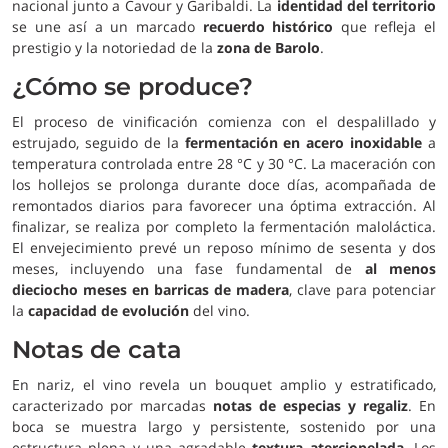
nacional junto a Cavour y Garibaldi. La
identidad del territorio
se une así a un marcado
recuerdo histórico
que refleja el
prestigio y la notoriedad de la
zona de Barolo
.
¿Cómo se produce?
El proceso de vinificación comienza con el despalillado y
estrujado, seguido de la
fermentación en acero inoxidable
a
temperatura controlada entre 28 °C y 30 °C. La maceración con
los hollejos se prolonga durante doce días, acompañada de
remontados diarios para favorecer una óptima extracción. Al
finalizar, se realiza por completo la fermentación maloláctica.
El envejecimiento prevé un reposo mínimo de sesenta y dos
meses, incluyendo una fase fundamental de
al menos
dieciocho meses en barricas de madera
, clave para potenciar
la
capacidad de evolución
del vino.
Notas de cata
En nariz, el vino revela un bouquet amplio y estratificado,
caracterizado por marcadas
notas de especias y regaliz
. En
boca se muestra largo y persistente, sostenido por una
estructura plena y una agradable
textura aterciopelada
. Los