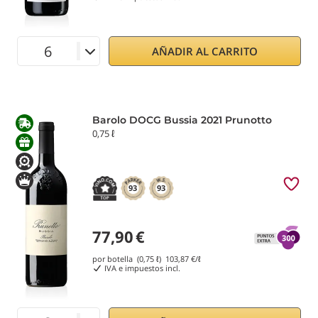
AÑADIR AL CARRITO
Barolo DOCG Bussia 2021 Prunotto
0,75 ℓ
93
93
77,90
€
por botella (0,75 ℓ)
103,87
€/ℓ
IVA e impuestos incl.