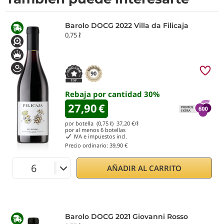
Barolo DOCG 2022 Villa da Filicaja
0,75 ℓ
90
Rebaja por cantidad
30
%
27,90
€
por botella (0,75 ℓ)
37,20
€/ℓ
por al menos
6
botellas
IVA e impuestos incl.
Precio ordinario:
39,90 €
AÑADIR AL CARRITO
Barolo DOCG 2021 Giovanni Rosso