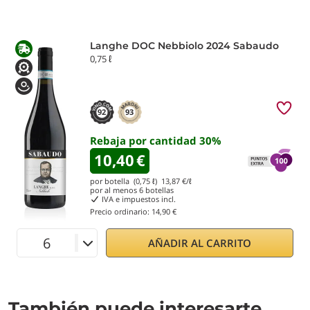
Langhe DOC Nebbiolo 2024 Sabaudo
0,75 ℓ
92
93
Rebaja por cantidad
30
%
10,40
€
por botella (0,75 ℓ)
13,87
€/ℓ
por al menos
6
botellas
IVA e impuestos incl.
Precio ordinario:
14,90 €
AÑADIR AL CARRITO
También puede interesarte