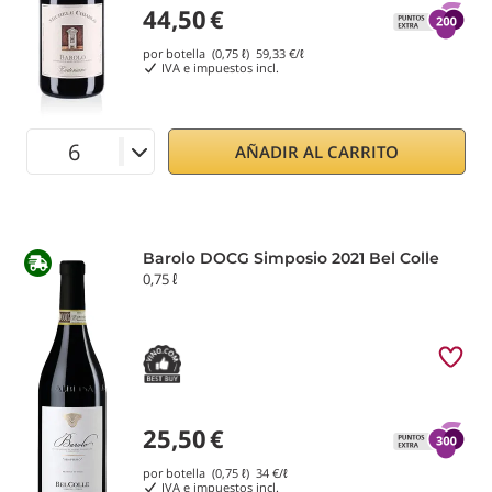
44,50
€
por botella (0,75 ℓ)
59,33
€/ℓ
IVA e impuestos incl.
AÑADIR AL CARRITO
Barolo DOCG Simposio 2021 Bel Colle
0,75 ℓ
25,50
€
por botella (0,75 ℓ)
34
€/ℓ
IVA e impuestos incl.