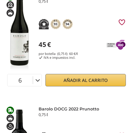
0,75 ℓ
93
94
45
€
por botella (0,75 ℓ)
60
€/ℓ
IVA e impuestos incl.
AÑADIR AL CARRITO
Barolo DOCG 2022 Prunotto
0,75 ℓ