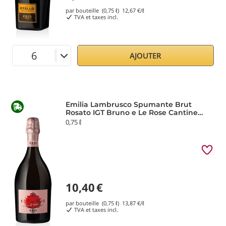
par bouteille (0,75 ℓ)
12,67
€/ℓ
TVA et taxes incl.
AJOUTER
Emilia Lambrusco Spumante Brut
Rosato IGT Bruno e Le Rose Cantine
Ceci
0,75 ℓ
10,40
€
par bouteille (0,75 ℓ)
13,87
€/ℓ
TVA et taxes incl.