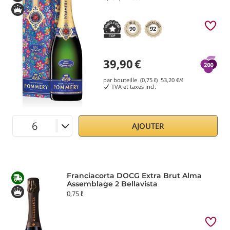
90
92
39,90
€
par bouteille (0,75 ℓ)
53,20
€/ℓ
TVA et taxes incl.
AJOUTER
Franciacorta DOCG Extra Brut Alma
Assemblage 2 Bellavista
0,75 ℓ