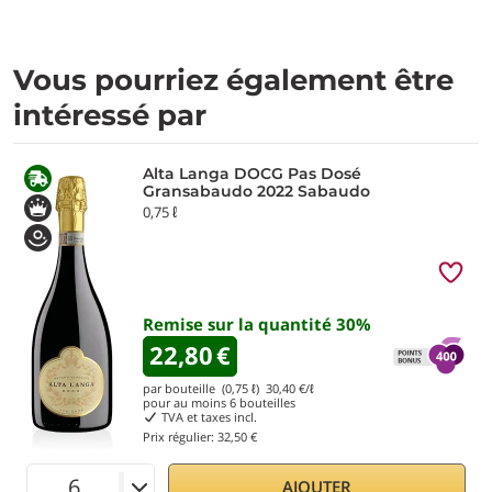
Vous pourriez également être
intéressé par
Alta Langa DOCG Pas Dosé
Gransabaudo 2022 Sabaudo
0,75 ℓ
Remise sur la quantité
30
%
22,80
€
par bouteille (0,75 ℓ)
30,40
€/ℓ
pour au moins
6
bouteilles
TVA et taxes incl.
Prix régulier:
32,50 €
AJOUTER