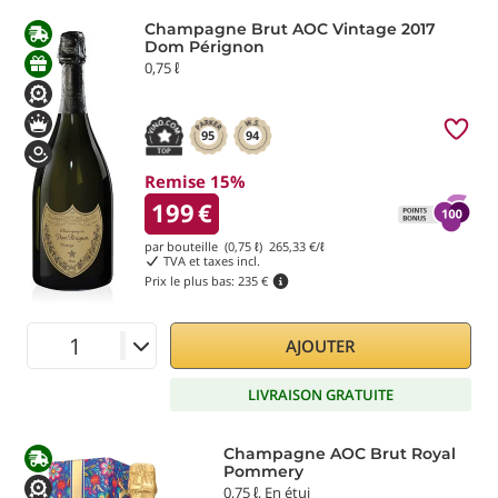
Champagne Brut AOC Vintage 2017
Dom Pérignon
0,75 ℓ
95
94
Remise 15%
199
€
par bouteille (0,75 ℓ)
265,33
€/ℓ
TVA et taxes incl.
Prix le plus bas:
235 €
AJOUTER
LIVRAISON GRATUITE
Champagne AOC Brut Royal
Pommery
0,75 ℓ, En étui