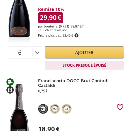
Remise 10%
29,90
€
par bouteille (0,75 ℓ)
39,87
€/ℓ
TVA et taxes incl.
Prix le plus bas:
33,40 €
AJOUTER
STOCK PRESQUE ÉPUISÉ
Franciacorta DOCG Brut Contadi
Castaldi
0,75 ℓ
91
90
93
18,90
€