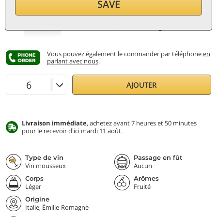
SAVE
par bouteille (0,75 ℓ)
12,80
€/ℓ
TVA et taxes incl.
Prix le plus bas:
12,40 €
Vous pouvez également le commander par téléphone
en
parlant avec nous
.
AJOUTER
Livraison immédiate
, achetez avant 7 heures et 50 minutes
pour le recevoir d'ici mardi 11 août.
Type de vin
Passage en fût
Vin mousseux
Aucun
Corps
Arômes
Léger
Fruité
Origine
Italie, Émilie-Romagne