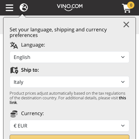
0
Set your language, shipping and currency
preferences
Spumante Brut Cantine
Language:
Ceci
CANTINE CECI
Ship to:
0,75 ℓ
Product prices adjust automatically based on the tax regulations
of the destination country. For additional details, please visit
this
link
.
Currency:
Remise 22%
9,60
€