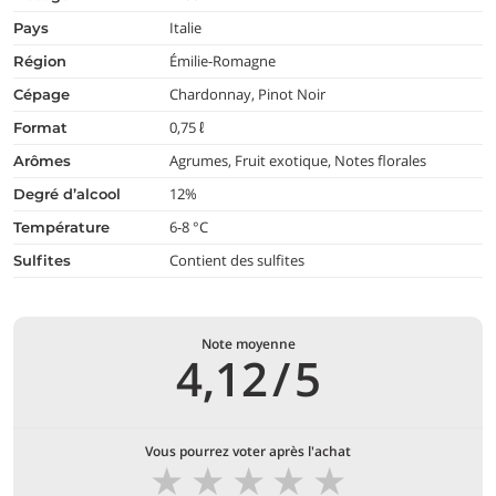
Italie
pays
Émilie-Romagne
région
Chardonnay, Pinot Noir
cépage
0,75 ℓ
format
Agrumes, Fruit exotique, Notes florales
arômes
12%
degré d’alcool
6-8 °C
température
Contient des sulfites
Sulfites
Note moyenne
4,12
/
5
Vous pourrez voter après l'achat
★
★
★
★
★