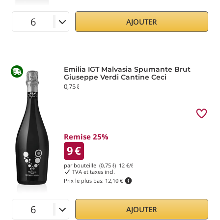
AJOUTER
Emilia IGT Malvasia Spumante Brut
Giuseppe Verdi Cantine Ceci
0,75 ℓ
Remise 25%
9
€
par bouteille (0,75 ℓ)
12
€/ℓ
TVA et taxes incl.
Prix le plus bas:
12,10 €
AJOUTER