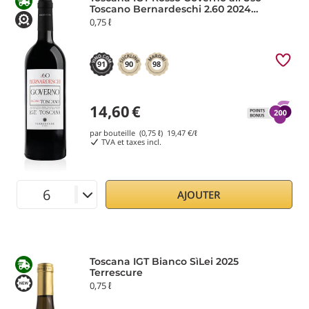
Toscano Bernardeschi 2.60 2024
Terrescure
0,75 ℓ
91
90
98
14,60
€
par bouteille (0,75 ℓ)
19,47
€/ℓ
TVA et taxes incl.
AJOUTER
Toscana IGT Bianco SìLei 2025
Terrescure
0,75 ℓ