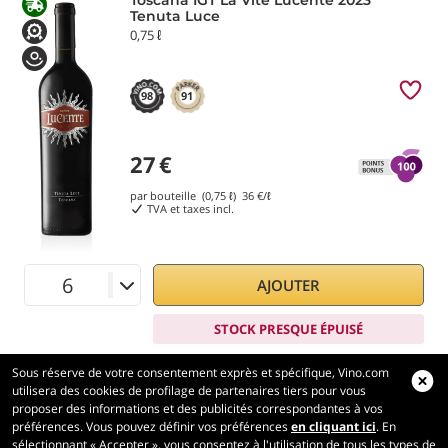
Toscana IGT La Vite Lucente 2023
Tenuta Luce
0,75 ℓ
98
91
27
€
par bouteille (0,75 ℓ)
36
€/ℓ
TVA et taxes incl.
AJOUTER
STOCK PRESQUE ÉPUISÉ
Sous réserve de votre consentement exprès et spécifique, Vino.com
utilisera des cookies de profilage de partenaires tiers pour vous
proposer des informations et des publicités correspondantes à vos
préférences. Vous pouvez définir vos préférences
en cliquant ici
. En
Vino.com
sélectionnant « Accepter », vous consentez à l'utilisation de tous les types de