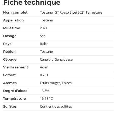
Fiche technique
Toscana IGT Rosso SìLei 2021 Terrescure
nom complet
Toscana
appellation
2021
millésime
Sec
dosage
Italie
pays
Toscane
région
Canaiolo, Sangiovese
cépage
Acier
vieillissement
0,75 ℓ
format
Fruits rouges, Épices
arômes
13.5%
degré d’alcool
16-18 °C
température
Contient des sulfites
Sulfites