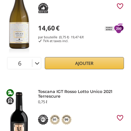
14,60
€
par bouteille (0,75 ℓ)
19,47
€/ℓ
TVA et taxes incl.
AJOUTER
Toscana IGT Rosso Lotto Unico 2021
Terrescure
0,75 ℓ
91
91
99