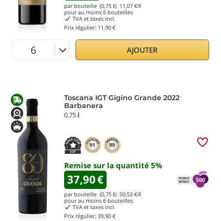
par bouteille (0,75 ℓ)
11,07
€/ℓ
pour au moins
6
bouteilles
TVA et taxes incl.
Prix régulier:
11,90 €
AJOUTER
Toscana IGT Gigino Grande 2022
Barbanera
0,75 ℓ
91
99
Remise sur la quantité
5
%
37,90
€
par bouteille (0,75 ℓ)
50,53
€/ℓ
pour au moins
6
bouteilles
TVA et taxes incl.
Prix régulier:
39,90 €