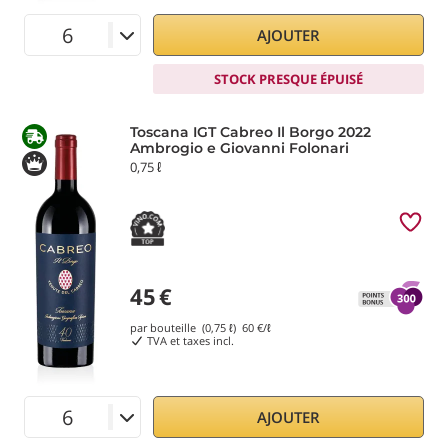
AJOUTER
STOCK PRESQUE ÉPUISÉ
Toscana IGT Cabreo Il Borgo 2022
Ambrogio e Giovanni Folonari
0,75 ℓ
45
€
par bouteille (0,75 ℓ)
60
€/ℓ
TVA et taxes incl.
AJOUTER