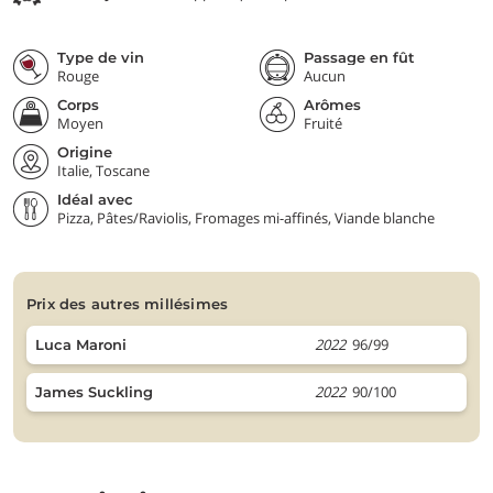
Type de vin
Passage en fût
Rouge
Aucun
Corps
Arômes
Moyen
Fruité
Origine
Italie, Toscane
Idéal avec
Pizza, Pâtes/Raviolis, Fromages mi-affinés, Viande blanche
prix des autres millésimes
2022
96/99
Luca Maroni
2022
90/100
James Suckling