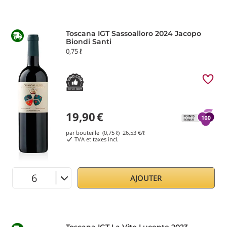
Toscana IGT Sassoalloro 2024 Jacopo
Biondi Santi
0,75 ℓ
19,90
€
par bouteille (0,75 ℓ)
26,53
€/ℓ
TVA et taxes incl.
AJOUTER