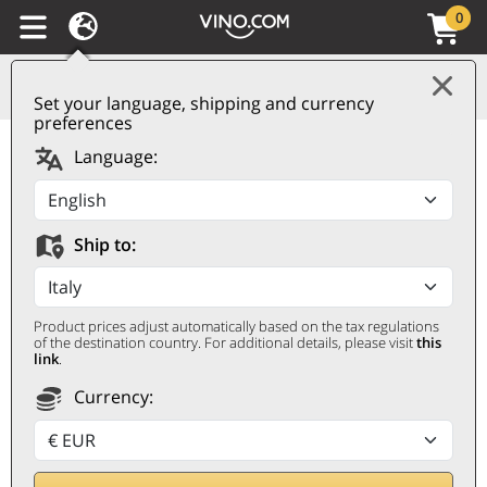
0
Set your language, shipping and currency
preferences
Toscana IGT Rosso
Language:
SìLei 2021 Terrescure
TERRESCURE
Ship to:
0,75 ℓ
Product prices adjust automatically based on the tax regulations
of the destination country. For additional details, please visit
this
link
.
Currency: