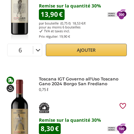
Remise sur la quantité
30
%
13,90
€
par bouteille (0,75 ℓ)
18,53
€/ℓ
pour au moins
6
bouteilles
TVA et taxes incl.
Prix régulier:
19,90 €
AJOUTER
Toscana IGT Governo all'Uso Toscano
Gano 2024 Borgo San Frediano
0,75 ℓ
Remise sur la quantité
30
%
8,30
€