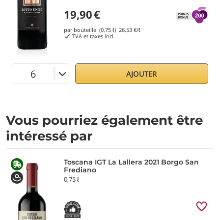
19,90
€
par bouteille (0,75 ℓ)
26,53
€/ℓ
TVA et taxes incl.
AJOUTER
Vous pourriez également être
intéressé par
Toscana IGT La Lallera 2021 Borgo San
Frediano
0,75 ℓ