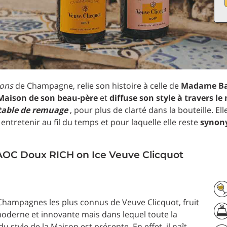
ons
de Champagne, relie son histoire à celle de
Madame Bar
 Maison de son beau-père
et
diffuse son style à travers l
table de
remuage
, pour plus de clarté dans la bouteille. Ell
entretenir au fil du temps et pour laquelle elle reste
synony
C Doux RICH on Ice Veuve Clicquot
 Champagnes les plus connus de Veuve Clicquot, fruit
derne et innovante mais dans lequel toute la
u style de la Maison est présente. En effet, il naît