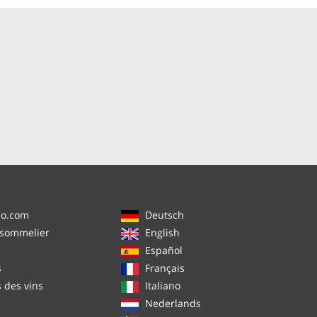
no.com
Deutsch
 sommelier
English
Español
s
Français
s des vins
Italiano
Nederlands