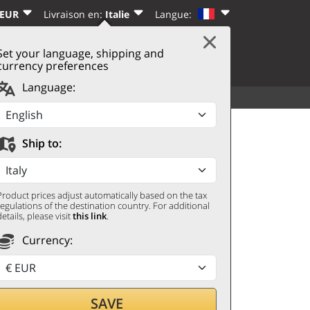
 EUR
Livraison en:
Italie
Langue:
Set your language, shipping and
|
PANIER
(0)
CTER
S’INSCRIRE
currency preferences
Language:
VOIR TOUT
AUTRES
Ship to:
Product prices adjust automatically based on the tax
regulations of the destination country. For additional
details, please visit
this link
.
Currency:
re
SAVE