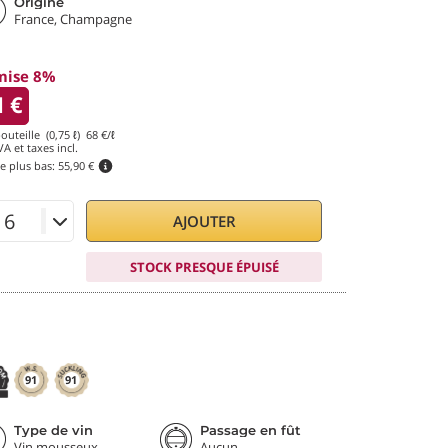
Origine
France, Champagne
mise 8%
1
€
outeille (0,75 ℓ)
68
€/ℓ
A et taxes incl.
le plus bas:
55,90 €
AJOUTER
STOCK PRESQUE ÉPUISÉ
91
91
Type de vin
Passage en fût
Vin mousseux
Aucun