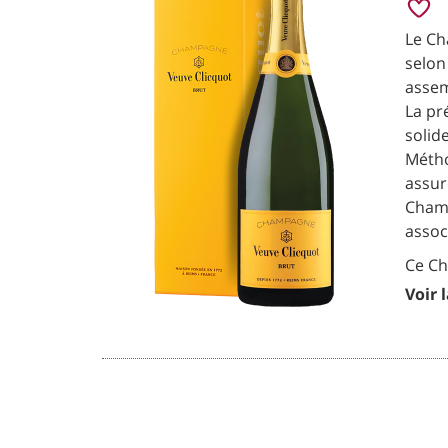
Le Ch
selon
assem
La pr
solid
Métho
assur
Champ
assoc
Ce Ch
Voir 