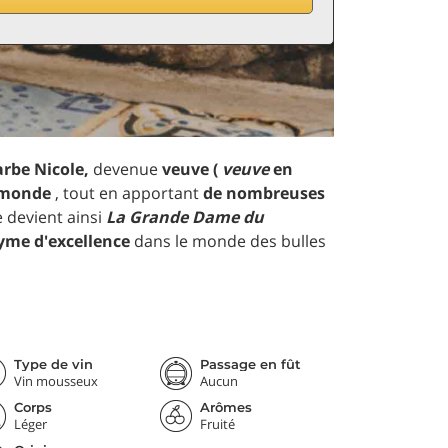
be Nicole,
devenue
veuve (
veuve
en
e monde
, tout en apportant
de nombreuses
e devient ainsi
La Grande Dame du
me d'excellence
dans le monde des bulles
Type de vin
Passage en fût
Vin mousseux
Aucun
Corps
Arômes
Léger
Fruité