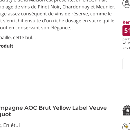
blage de vins de Pinot Noir, Chardonnay et Meunier,
age assez conséquent de vins de réserve, comme le
 et s'enrichit ensuite d'un riche dosage en sucre qui le
Re
tout en conservant son élégance. .
5
ille, cette bul...
par b
TV
roduit
Prix 
mpagne AOC Brut Yellow Label Veuve
quot
ℓ, En étui