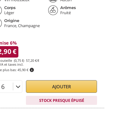
Corps
Arômes
Léger
Fruité
Origine
France, Champagne
mise 6%
2,90
€
outeille (0,75 ℓ)
57,20
€/ℓ
A et taxes incl.
le plus bas:
45,90 €
AJOUTER
STOCK PRESQUE ÉPUISÉ