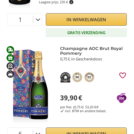
Laagste prijs:
235 €
IN WINKELWAGEN
GRATIS VERZENDING
Champagne AOC Brut Royal
Pommery
0,75 ℓ, In Geschenkdoos
90
92
39,90
€
per fles (0,75 ℓ)
53,20
€/ℓ
incl. BTW en andere belast.
IN WINKELWAGEN