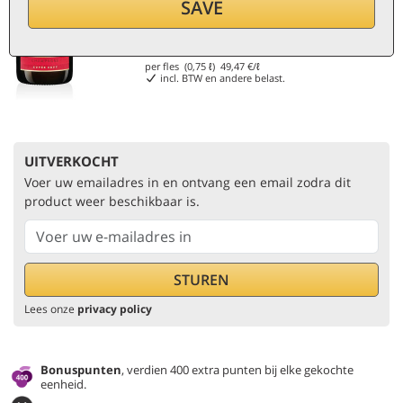
SAVE
37,10
€
per fles (0,75 ℓ)
49,47
€/ℓ
incl. BTW en andere belast.
UITVERKOCHT
Voer uw emailadres in en ontvang een email zodra dit
product weer beschikbaar is.
Lees onze
privacy policy
Bonuspunten
, verdien 400 extra punten bij elke gekochte
eenheid.