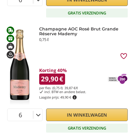
GRATIS VERZENDING
Champagne AOC Rosé Brut Grande
Réserve Mademy
0,75 ℓ
Korting 40%
29,90
€
per fles (0,75 ℓ)
39,87
€/ℓ
incl. BTW en andere belast.
Laagste prijs:
49,90 €
IN WINKELWAGEN
GRATIS VERZENDING