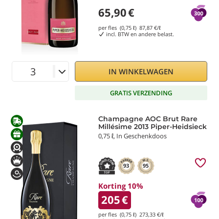
65,90
€
per fles (0,75 ℓ)
87,87
€/ℓ
incl. BTW en andere belast.
IN WINKELWAGEN
GRATIS VERZENDING
Champagne AOC Brut Rare
Millésime 2013 Piper-Heidsieck
0,75 ℓ, In Geschenkdoos
93
95
Korting 10%
205
€
per fles (0,75 ℓ)
273,33
€/ℓ