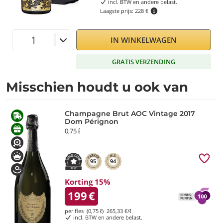
incl. BTW en andere belast.
Laagste prijs:
228 €
IN WINKELWAGEN
GRATIS VERZENDING
Misschien houdt u ook van
Champagne Brut AOC Vintage 2017
Dom Pérignon
0,75 ℓ
95
94
Korting 15%
199
€
per fles (0,75 ℓ)
265,33
€/ℓ
incl. BTW en andere belast.