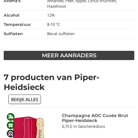
Amandel, Peer, Appel, Citrus vruchten,
aroma's
Hazelnoot
12%
alcohol
8-10 °C
temperatuur
Bevat sulfieten
Sulfieten
MEER AANRADERS
7 producten van Piper-
Heidsieck
BEKIJK ALLES
Champagne AOC Cuvée Brut
Piper-Heidsieck
0,75 ℓ, In Geschenkdoos