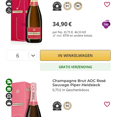
91
90
34,90
€
per fles (0,75 ℓ)
46,53
€/ℓ
incl. BTW en andere belast.
IN WINKELWAGEN
GRATIS VERZENDING
Champagne Brut AOC Rosé
Sauvage Piper-Heidsieck
0,75 ℓ, In Geschenkdoos
92