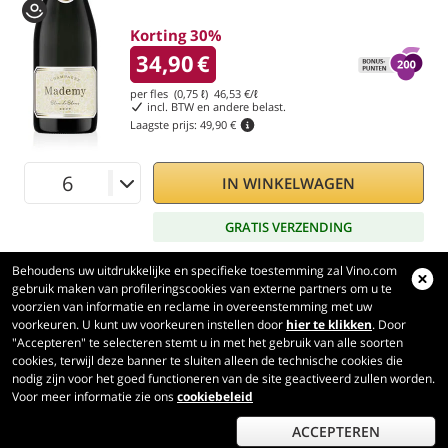
Korting 30%
34,90
€
per fles (0,75 ℓ)
46,53
€/ℓ
incl. BTW en andere belast.
Laagste prijs:
49,90 €
IN WINKELWAGEN
GRATIS VERZENDING
Behoudens uw uitdrukkelijke en specifieke toestemming zal Vino.com
gebruik maken van profileringscookies van externe partners om u te
voorzien van informatie en reclame in overeenstemming met uw
voorkeuren. U kunt uw voorkeuren instellen door
hier te klikken
. Door
Vino.com
"Accepteren" te selecteren stemt u in met het gebruik van alle soorten
Made with
in Tuscany
cookies, terwijl deze banner te sluiten alleen de technische cookies die
nodig zijn voor het goed functioneren van de site geactiveerd zullen worden.
Pagina verwerkt in 441 ms
Voor meer informatie zie ons
cookiebeleid
production-front-1
Copyright © 2026 VINO.COM 3ND S.r.l.
P.IVA IT06031960484 REA FI 594577 Cap. Soc. 345.772,16 € i.v.
ACCEPTEREN