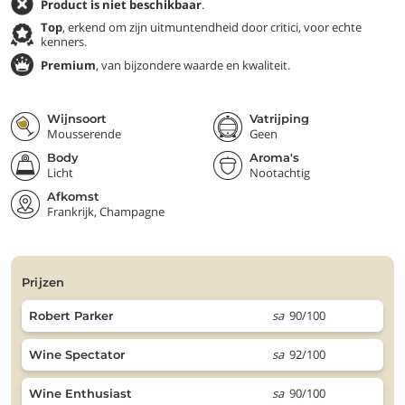
Product is niet beschikbaar
.
Top
, erkend om zijn uitmuntendheid door critici, voor echte
kenners.
Premium
, van bijzondere waarde en kwaliteit.
Wijnsoort
Vatrijping
Mousserende
Geen
Body
Aroma's
Licht
Nootachtig
Afkomst
Frankrijk, Champagne
prijzen
sa
90/100
Robert Parker
sa
92/100
Wine Spectator
sa
90/100
Wine Enthusiast