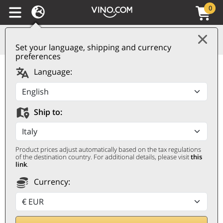
0
Set your language, shipping and currency
preferences
Champagne AOC
Language:
Cuvée Brut Piper-
Heidsieck
Ship to:
PIPER-HEIDSIECK
0,75 ℓ
Product prices adjust automatically based on the tax regulations
of the destination country. For additional details, please visit
this
link
.
Currency: