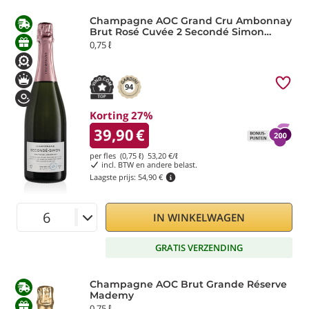
Champagne AOC Grand Cru Ambonnay
Brut Rosé Cuvée 2 Secondé Simon
Laurier
0,75 ℓ
94
Korting 27%
39,90
€
per fles (0,75 ℓ)
53,20
€/ℓ
incl. BTW en andere belast.
Laagste prijs:
54,90 €
IN WINKELWAGEN
GRATIS VERZENDING
Champagne AOC Brut Grande Réserve
Mademy
0,75 ℓ