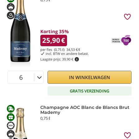
Korting 35%
25,90
€
per fles (0,75 ℓ)
34,53
€/ℓ
incl. BTW en andere belast.
Laagste prijs:
39,90 €
IN WINKELWAGEN
GRATIS VERZENDING
Champagne AOC Blanc de Blancs Brut
Mademy
0,75 ℓ