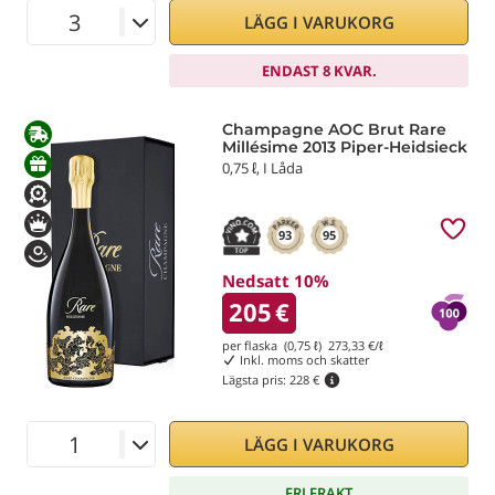
LÄGG I VARUKORG
ENDAST 8 KVAR.
Champagne AOC Brut Rare
Millésime 2013 Piper-Heidsieck
0,75 ℓ, I Låda
93
95
Nedsatt 10%
205
€
per flaska (0,75 ℓ)
273,33
€/ℓ
Inkl. moms och skatter
Lägsta pris:
228 €
LÄGG I VARUKORG
FRI FRAKT