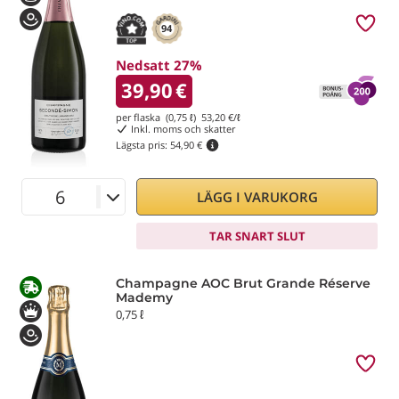
94
Nedsatt 27%
39,90
€
per flaska (0,75 ℓ)
53,20
€/ℓ
Inkl. moms och skatter
Lägsta pris:
54,90 €
LÄGG I VARUKORG
TAR SNART SLUT
Champagne AOC Brut Grande Réserve
Mademy
0,75 ℓ