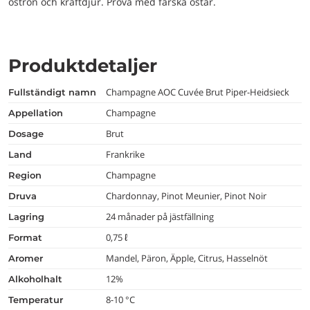
ostron och kräftdjur. Prova med färska ostar.
Produktdetaljer
Champagne AOC Cuvée Brut Piper-Heidsieck
fullständigt namn
Champagne
appellation
Brut
dosage
Frankrike
land
Champagne
region
Chardonnay, Pinot Meunier, Pinot Noir
druva
24 månader på jästfällning
lagring
0,75 ℓ
format
Mandel, Päron, Äpple, Citrus, Hasselnöt
aromer
12%
alkoholhalt
8-10 °C
temperatur