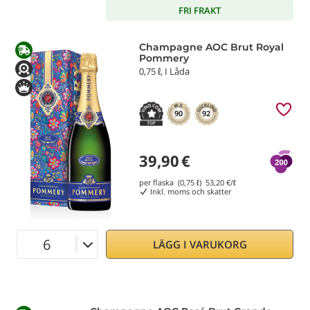
FRI FRAKT
Champagne AOC Brut Royal
Pommery
0,75 ℓ, I Låda
90
92
39,90
€
per flaska (0,75 ℓ)
53,20
€/ℓ
Inkl. moms och skatter
LÄGG I VARUKORG