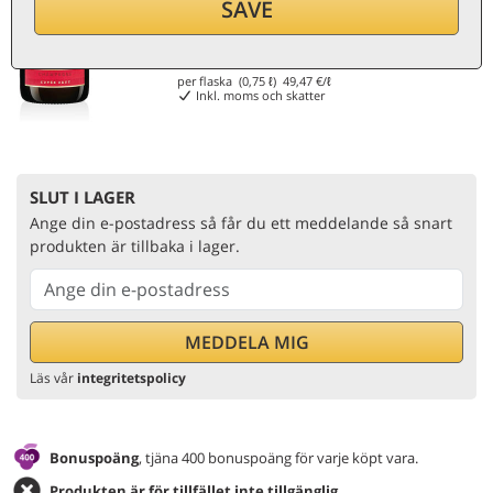
SAVE
37,10
€
per flaska (0,75 ℓ)
49,47
€/ℓ
Inkl. moms och skatter
SLUT I LAGER
Ange din e-postadress så får du ett meddelande så snart
produkten är tillbaka i lager.
Läs vår
integritetspolicy
Bonuspoäng
, tjäna 400 bonuspoäng för varje köpt vara.
Produkten är för tillfället inte tillgänglig
.