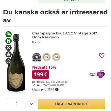
Du kanske också är intresserad
av
Champagne Brut AOC Vintage 2017
Dom Pérignon
0,75 ℓ
95
94
Nedsatt 15%
199
€
per flaska (0,75 ℓ)
265,33
€/ℓ
Inkl. moms och skatter
Lägsta pris:
235 €
LÄGG I VARUKORG