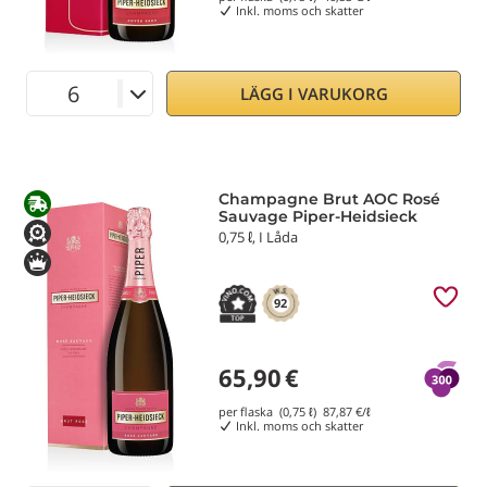
Inkl. moms och skatter
LÄGG I VARUKORG
Champagne Brut AOC Rosé
Sauvage Piper-Heidsieck
0,75 ℓ, I Låda
92
65,90
€
per flaska (0,75 ℓ)
87,87
€/ℓ
Inkl. moms och skatter