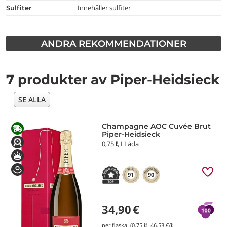
Innehåller sulfiter
Sulfiter
ANDRA REKOMMENDATIONER
7 produkter av Piper-Heidsieck
SE ALLA
Champagne AOC Cuvée Brut
Piper-Heidsieck
0,75 ℓ, I Låda
91
90
34,90
€
per flaska (0,75 ℓ)
46,53
€/ℓ