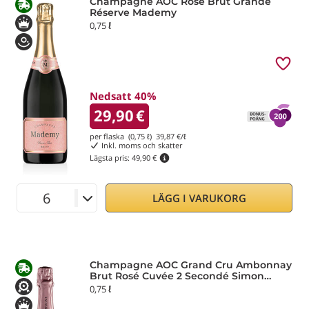
Champagne AOC Rosé Brut Grande
Réserve Mademy
0,75 ℓ
Nedsatt 40%
29,90
€
per flaska (0,75 ℓ)
39,87
€/ℓ
Inkl. moms och skatter
Lägsta pris:
49,90 €
LÄGG I VARUKORG
Champagne AOC Grand Cru Ambonnay
Brut Rosé Cuvée 2 Secondé Simon
Laurier
0,75 ℓ