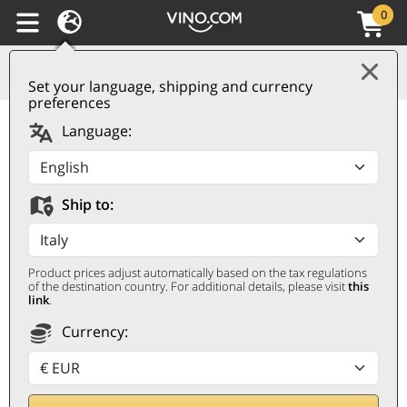
0
Set your language, shipping and currency
preferences
Champagne AOC
Language:
Cuvée Brut Piper-
Heidsieck
Ship to:
PIPER-HEIDSIECK
0,75 ℓ
Product prices adjust automatically based on the tax regulations
of the destination country. For additional details, please visit
this
link
.
Currency: