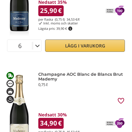
Nedsatt 35%
25,90
€
per flaska (0,75 ℓ)
34,53
€/ℓ
Inkl. moms och skatter
Lägsta pris:
39,90 €
LÄGG I VARUKORG
Champagne AOC Blanc de Blancs Brut
Mademy
0,75 ℓ
Nedsatt 30%
34,90
€
per flaska (0,75 ℓ)
46,53
€/ℓ