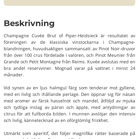
Beskrivning
Champagne Cuvée Brut of Piper-Heidsieck är resultatet av
föreningen av de klassiska vinstockarna i Champagne-
blandningen, huvudsakligen sammansatt av Pinot Noir-druvor
från över 100 crus fördelade i valören, och Pinot Meunier från
Grande och Petit Montagne från Reims. Kuvée avslutas med en
bra andel reservviner. Mognad varar på vattnet i minst 24
månader.
Vid synen av en ljus halmgul färg som tenderar mot gyllene,
med en livlig och ihållande perlage. Den öppnar sig för näsan
med aromer av färsk hasselnöt och mandel, åtföljd av mjuka
och tydliga inslag av päron och äpple, med antydningar av
citrus för att fullborda bilden. I munnen avslöjar den intensiv
och livlig, kännetecknad av en oförglömlig friskhet.
Utmärkt som aperitif, det följer magnifika rätter baserade på