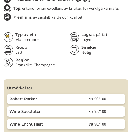
Top
, erkänd för sin excellens av kritiker, för verkliga kännare.
Premium
, av särskilt värde och kvalitet.
Typ av vin
Lagras på fat
Mousserande
Ingen
Kropp
Smaker
Lätt
Nötig
Region
Frankrike, Champagne
utmärkelser
sa
90/100
Robert Parker
sa
92/100
Wine Spectator
sa
90/100
Wine Enthusiast