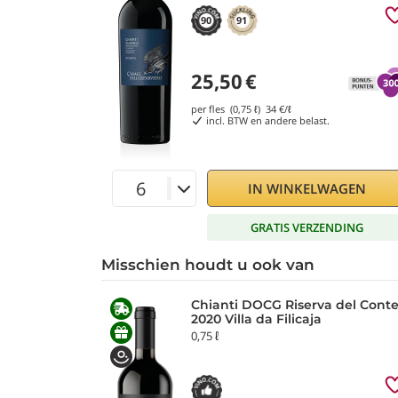
90
91
25,50
€
per fles (0,75 ℓ)
34
€/ℓ
incl. BTW en andere belast.
IN WINKELWAGEN
GRATIS VERZENDING
Misschien houdt u ook van
Chianti DOCG Riserva del Cont
2020 Villa da Filicaja
0,75 ℓ