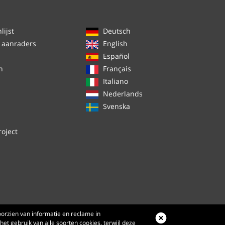
ijst
Deutsch
 aanraders
English
Español
n
Français
Italiano
Nederlands
Svenska
roject
orzien van informatie en reclame in
het gebruik van alle soorten cookies, terwijl deze