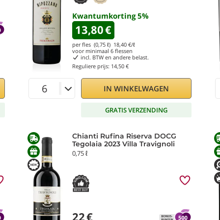
Kwantumkorting
5
%
13,80
€
per fles (0,75 ℓ)
18,40
€/ℓ
voor minimaal
6
flessen
incl. BTW en andere belast.
Reguliere prijs:
14,50 €
IN WINKELWAGEN
GRATIS VERZENDING
Chianti Rufina Riserva DOCG
Tegolaia 2023 Villa Travignoli
0,75 ℓ
22
€