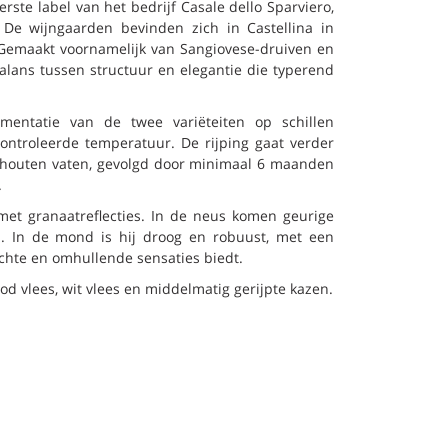
rste label van het bedrijf Casale dello Sparviero,
De wijngaarden bevinden zich in Castellina in
Gemaakt voornamelijk van Sangiovese-druiven en
alans tussen structuur en elegantie die typerend
rmentatie van de twee variëteiten op schillen
ntroleerde temperatuur. De rijping gaat verder
houten vaten, gevolgd door minimaal 6 maanden
.
met granaatreflecties. In de neus komen geurige
n. In de mond is hij droog en robuust, met een
chte en omhullende sensaties biedt.
od vlees, wit vlees en middelmatig gerijpte kazen.