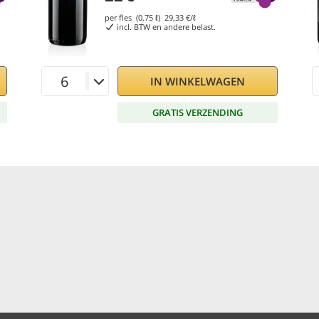
per fles (0,75 ℓ)
29,33
€/ℓ
incl. BTW en andere belast.
IN WINKELWAGEN
GRATIS VERZENDING