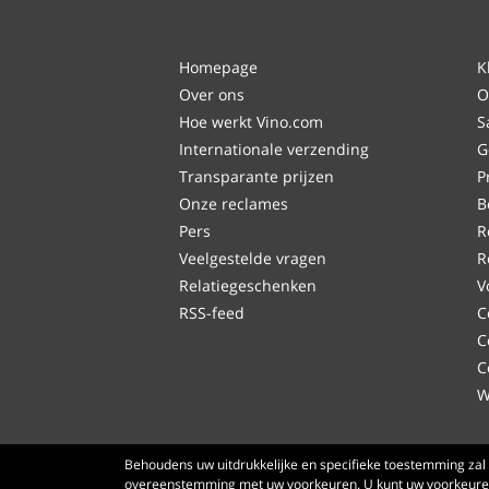
Homepage
K
Over ons
O
Hoe werkt Vino.com
S
Internationale verzending
G
Transparante prijzen
P
Onze reclames
B
Pers
R
Veelgestelde vragen
R
Relatiegeschenken
V
RSS-feed
C
C
C
W
Behoudens uw uitdrukkelijke en specifieke toestemming zal 
overeenstemming met uw voorkeuren. U kunt uw voorkeuren