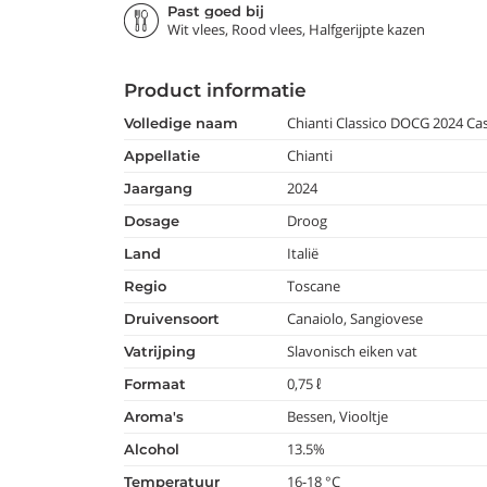
Past goed bij
Wit vlees, Rood vlees, Halfgerijpte kazen
Product informatie
Chianti Classico DOCG 2024 Cas
volledige naam
Chianti
appellatie
2024
jaargang
Droog
dosage
Italië
land
Toscane
regio
Canaiolo, Sangiovese
druivensoort
Slavonisch eiken vat
vatrijping
0,75 ℓ
formaat
Bessen, Viooltje
aroma's
13.5%
alcohol
16-18 °C
temperatuur