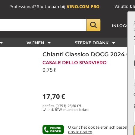
Valuta:
€ 
Professional?
Sluit u aan bij
VINO.COM PRO
INLOGGE
WIJNEN
STERKE DRANK
Chianti Classico DOCG 2024 Cas
CASALE DELLO SPARVIERO
0,75 ℓ
17,70
€
per fles (0,75 ℓ)
23,60
€/ℓ
incl. BTW en andere belast.
U kunt het ook telefonisch bestellen
ons te praten
.