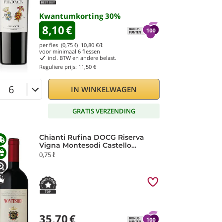
Kwantumkorting
30
%
8,10
€
per fles (0,75 ℓ)
10,80
€/ℓ
voor minimaal
6
flessen
incl. BTW en andere belast.
Reguliere prijs:
11,50 €
IN WINKELWAGEN
GRATIS VERZENDING
Chianti Rufina DOCG Riserva
Vigna Montesodi Castello
Nipozzano 2022 Frescobaldi
0,75 ℓ
35,70
€