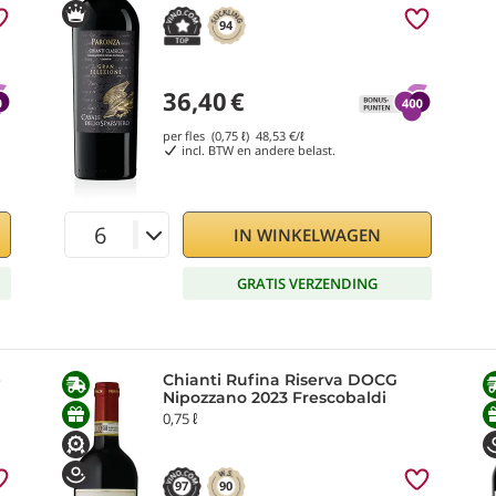
94
36,40
€
per fles (0,75 ℓ)
48,53
€/ℓ
incl. BTW en andere belast.
IN WINKELWAGEN
GRATIS VERZENDING
e
Chianti Rufina Riserva DOCG
Nipozzano 2023 Frescobaldi
0,75 ℓ
97
90