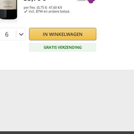
per fles (0,75 ℓ)
47,60
€/ℓ
incl. BTW en andere belast.
IN WINKELWAGEN
GRATIS VERZENDING