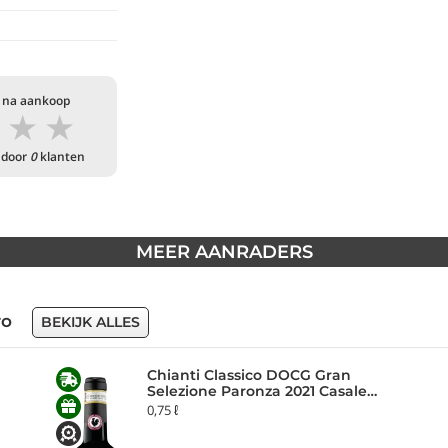
 na aankoop
★
★
★
 door
0
klanten
MEER AANRADERS
ro
BEKIJK ALLES
Chianti Classico DOCG Gran
Selezione Paronza 2021 Casale
dello Sparviero
0,75 ℓ