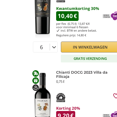
Kwantumkorting
30
%
10,40
€
per fles (0,75 ℓ)
13,87
€/ℓ
voor minimaal
6
flessen
incl. BTW en andere belast.
Reguliere prijs:
14,80 €
IN WINKELWAGEN
GRATIS VERZENDING
Chianti DOCG 2023 Villa da
Filicaja
0,75 ℓ
Korting 20%
9,20
€