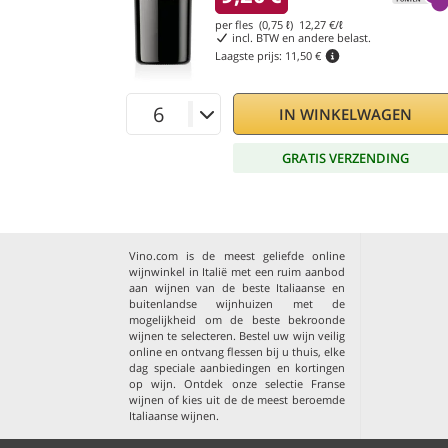
per fles (0,75 ℓ)
12,27
€/ℓ
incl. BTW en andere belast.
Laagste prijs:
11,50 €
IN WINKELWAGEN
GRATIS VERZENDING
Vino.com is de meest geliefde online
wijnwinkel in Italië met een ruim aanbod
aan wijnen van de beste Italiaanse en
buitenlandse wijnhuizen met de
mogelijkheid om de beste bekroonde
wijnen te selecteren. Bestel uw wijn veilig
online en ontvang flessen bij u thuis, elke
dag speciale aanbiedingen en kortingen
op wijn. Ontdek onze selectie
Franse
wijnen
of kies uit de
de meest beroemde
Italiaanse wijnen
.