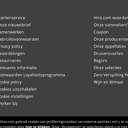
lantenservice
Vino.com woordenl
nze nieuwsbrief
Onze sommeliers’
amenwerken
Coupon
ebruiksvoorwaarden
Onze producente
rivacy policy
Onze appellaties
eoordelingen
Druivensoorten
etourneren
Regio's
elevante informatie
Onze selecties
oorwaarden Loyaliteitsprogramma
Zero Verspilling P
ookie policy
Wijn en klimaat
ookies uitschakelen
ookie-instellingen
erken bij
Made with
in Tuscany
Vino.com gebruik maken van profileringscookies van externe partners om u te vo
 instellen door
hier te klikken
Pagina verwerkt in 150 ms
. Door "Accepteren" te selecteren stemt u in met 