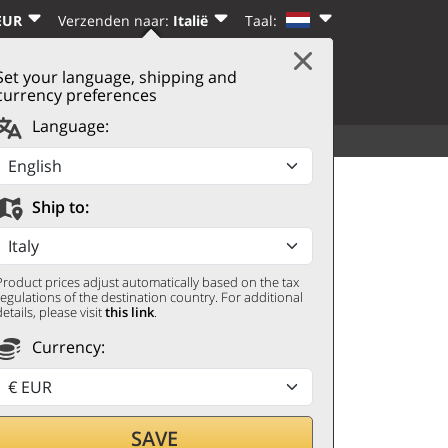
EUR
Verzenden naar:
Italië
Taal:
Set your language, shipping and
|
WINKELWAGEN
(0)
N
REGISTREREN
currency preferences
Language:
ALLE CATEGORIEËN
MEER
ale dello Sparviero
Ship to:
Product prices adjust automatically based on the tax
regulations of the destination country. For additional
details, please visit
this link
.
Currency:
door met
SAVE