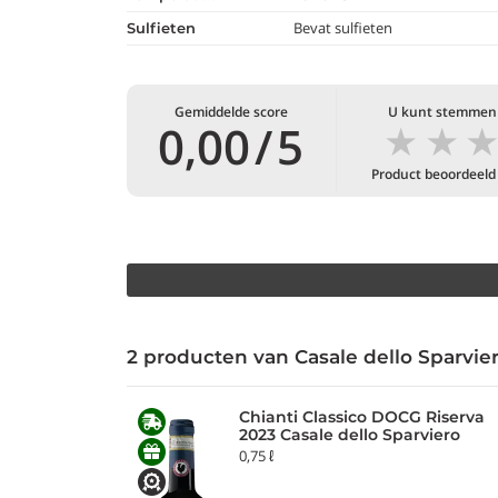
Bevat sulfieten
Sulfieten
Gemiddelde score
U kunt stemmen
★
★
0,00
/
5
Product beoordeeld
2 producten van Casale dello Sparvie
Chianti Classico DOCG Riserva
2023 Casale dello Sparviero
0,75 ℓ