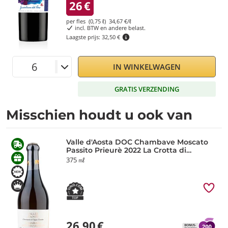
26
€
per fles (0,75 ℓ)
34,67
€/ℓ
incl. BTW en andere belast.
Laagste prijs:
32,50 €
IN WINKELWAGEN
GRATIS VERZENDING
Misschien houdt u ook van
Valle d'Aosta DOC Chambave Moscato
Passito Prieurè 2022 La Crotta di
Vegneron
375 ㎖
26,90
€