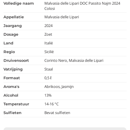
Malvasia delle Lipari DOC Passito Najm 2024
volledige naam
Colosi
Malvasia delle Lipari
appellatie
2024
jaargang
Zoet
dosage
Italië
land
Sicilië
regio
Corinto Nero, Malvasia delle Lipari
druivensoort
Staal
vatrijping
0,5 ℓ
formaat
Abrikoos, Jasmijn
aroma's
13%
alcohol
14-16 °C
temperatuur
Bevat sulfieten
Sulfieten