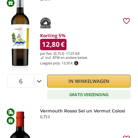
Korting 5%
12,80
€
per fles (0,75 ℓ)
17,07
€/ℓ
incl. BTW en andere belast.
Laagste prijs:
13,50 €
IN WINKELWAGEN
GRATIS VERZENDING
Vermouth Rosso Sei un Vermut Colosi
0,75 ℓ