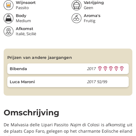
Wijnsoort
Vatrijping
Passito
Geen
Body
Aroma's
Medium
Fruitig
Afkomst
Italië, Sicilië
prijzen van andere jaargangen
2017
Bibenda
2017
92/99
Luca Maroni
Omschrijving
De Malvasia delle Lipari Passito
Najm
di Colosi is afkomstig uit
de plaats Capo Faro, gelegen op het charmante Eolische eiland