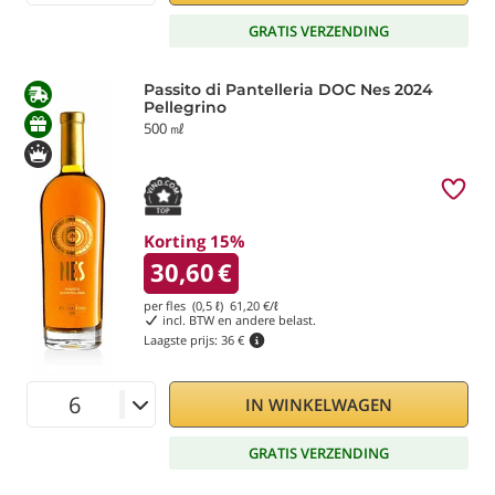
GRATIS VERZENDING
Passito di Pantelleria DOC Nes 2024
Pellegrino
500 ㎖
Korting 15%
30,60
€
per fles (0,5 ℓ)
61,20
€/ℓ
incl. BTW en andere belast.
Laagste prijs:
36 €
IN WINKELWAGEN
GRATIS VERZENDING