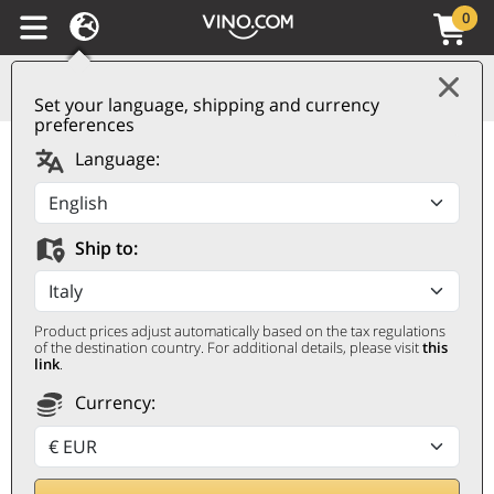
0
Set your language, shipping and currency
preferences
Malvasia delle Lipari
Language:
DOC Passito Najm
2024 Colosi
Ship to:
COLOSI
500 ㎖
Product prices adjust automatically based on the tax regulations
of the destination country. For additional details, please visit
this
link
.
Currency: