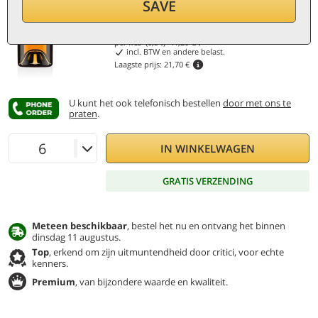
Korting 5%
SAVE
20,60
€
per fles (0,5 ℓ)
41,20
€/ℓ
incl. BTW en andere belast.
Laagste prijs:
21,70 €
U kunt het ook telefonisch bestellen
door met ons te
praten
.
IN WINKELWAGEN
GRATIS VERZENDING
Meteen beschikbaar
, bestel het nu en ontvang het binnen
dinsdag 11 augustus.
Top
, erkend om zijn uitmuntendheid door critici, voor echte
kenners.
Premium
, van bijzondere waarde en kwaliteit.