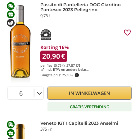
Passito di Pantelleria DOC Giardino
Pantesco 2023 Pellegrino
0,75 ℓ
Korting 16%
20,90
€
per fles (0,75 ℓ)
27,87
€/ℓ
incl. BTW en andere belast.
Laagste prijs:
25,10 €
IN WINKELWAGEN
GRATIS VERZENDING
Veneto IGT I Capitelli 2023 Anselmi
375 ㎖