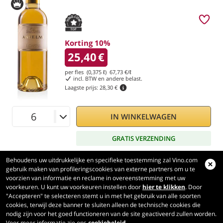
Korting 10%
25,40
€
per fles (0,375 ℓ)
67,73
€/ℓ
incl. BTW en andere belast.
Laagste prijs:
28,30 €
IN WINKELWAGEN
GRATIS VERZENDING
Behoudens uw uitdrukkelijke en specifieke toestemming zal Vino.com
gebruik maken van profileringscookies van externe partners om u te
voorzien van informatie en reclame in overeenstemming met uw
voorkeuren. U kunt uw voorkeuren instellen door
hier te klikken
. Door
Vino.com
"Accepteren" te selecteren stemt u in met het gebruik van alle soorten
Made with
in Tuscany
cookies, terwijl deze banner te sluiten alleen de technische cookies die
nodig zijn voor het goed functioneren van de site geactiveerd zullen worden.
Pagina verwerkt in 423 ms
Voor meer informatie zie ons
cookiebeleid