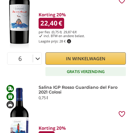
Korting 20%
22,40
€
per fles (0,75 ℓ)
29,87
€/ℓ
incl. BTW en andere belast.
Laagste prijs:
28 €
IN WINKELWAGEN
GRATIS VERZENDING
Salina IGP Rosso Guardiano del Faro
2021 Colosi
0,75 ℓ
Korting 20%