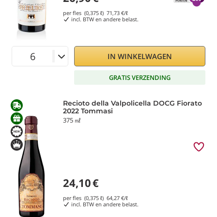
per fles (0,375 ℓ)
71,73
€/ℓ
incl. BTW en andere belast.
IN WINKELWAGEN
GRATIS VERZENDING
Recioto della Valpolicella DOCG Fiorato
2022 Tommasi
375 ㎖
24,10
€
per fles (0,375 ℓ)
64,27
€/ℓ
incl. BTW en andere belast.