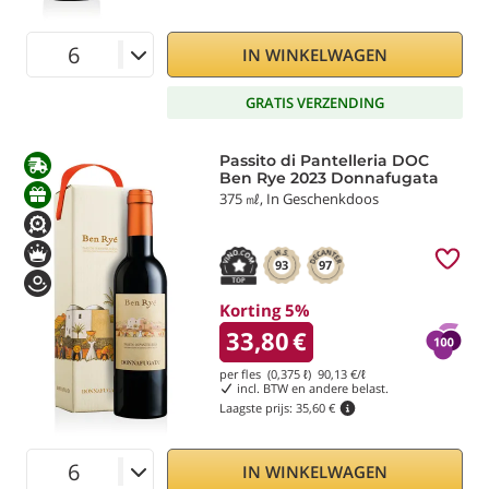
IN WINKELWAGEN
GRATIS VERZENDING
Passito di Pantelleria DOC
Ben Rye 2023 Donnafugata
375 ㎖, In Geschenkdoos
93
97
Korting 5%
33,80
€
per fles (0,375 ℓ)
90,13
€/ℓ
incl. BTW en andere belast.
Laagste prijs:
35,60 €
IN WINKELWAGEN