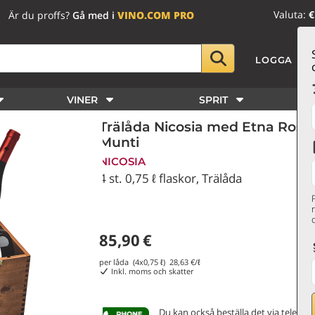
Valuta:
€
Är du proffs?
Gå med i
VINO.COM PRO
LOGGA IN
VINER
SPRIT
Trälåda Nicosia med Etna Rosso
Munti
NICOSIA
4 st. 0,75 ℓ flaskor, Trälåda
85,90
€
per låda (4x0,75 ℓ)
28,63
€/ℓ
Inkl. moms och skatter
Du kan också beställa det via telefon