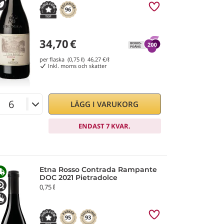
96
34,70
€
per flaska (0,75 ℓ)
46,27
€/ℓ
Inkl. moms och skatter
LÄGG I VARUKORG
ENDAST 7 KVAR.
Etna Rosso Contrada Rampante
DOC 2021 Pietradolce
0,75 ℓ
95
93