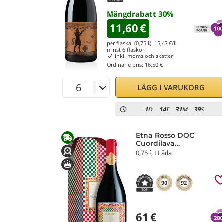
Mängdrabatt
30
%
11,60
€
per flaska (0,75 ℓ)
15,47
€/ℓ
minst
6
flaskor
Inkl. moms och skatter
Ordinarie pris:
16,50 €
LÄGG I VARUKORG
1
14
31
37
D
T
M
S
Etna Rosso DOC
Cuordilava
Dolce&Gabbana 2020
0,75 ℓ, I Låda
Donnafugata
90
92
61
€