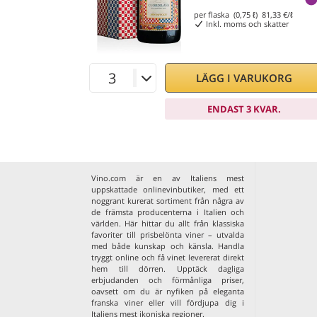
per flaska (0,75 ℓ)
81,33
€/ℓ
Inkl. moms och skatter
LÄGG I VARUKORG
ENDAST 3 KVAR.
Vino.com är en av Italiens mest
uppskattade onlinevinbutiker, med ett
noggrant kurerat sortiment från några av
de främsta producenterna i Italien och
världen. Här hittar du allt från klassiska
favoriter till prisbelönta viner – utvalda
med både kunskap och känsla. Handla
tryggt online och få vinet levererat direkt
hem till dörren. Upptäck dagliga
erbjudanden och förmånliga priser,
oavsett om du är nyfiken på eleganta
franska viner
eller vill fördjupa dig i
Italiens mest ikoniska regioner
.