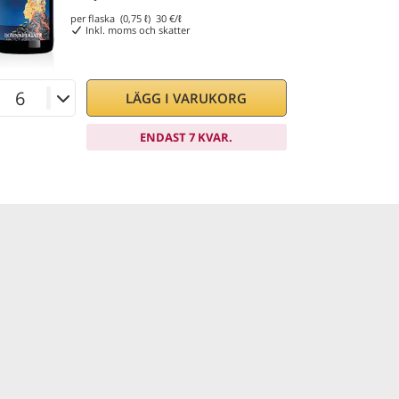
per flaska (0,75 ℓ)
30
€/ℓ
Inkl. moms och skatter
LÄGG I VARUKORG
ENDAST 7 KVAR.