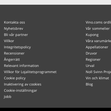
Kontakta oss
Vino.coms ordl
Nyhetsbrev
Vår sommelier 
Bli vår partner
Kupong
Villkor
Våra varumärk
Integritetspolicy
Appellationer
Recensioner
Druvor
Ångerrätt
Regioner
Relevant information
Urval
Villkor för Lojalitetsprogrammet
Noll Svinn Proj
Cookie policy
Vin och klimat
Inaktivering av cookies
Blog
Cookie-inställningar
Jobb