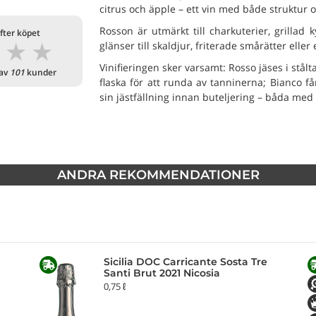
citrus och äpple – ett vin med både struktur o
Rosson är utmärkt till charkuterier, grillad 
fter köpet
★
★
★
glänser till skaldjur, friterade smårätter elle
Vinifieringen sker varsamt: Rosso jäses i stål
 av
101
kunder
flaska för att runda av tanninerna; Bianco få
sin jästfällning innan buteljering – båda med t
ANDRA REKOMMENDATIONER
Sicilia DOC Carricante Sosta Tre
Santi Brut 2021 Nicosia
0,75 ℓ