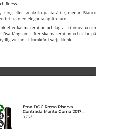
ch finess.
kyckling eller smakrika pastarätter, medan Bianco
r en bricka med eleganta aptitretare.
tank efter kallmaceration och lagras i tonneaux och
r jäsa långsamt efter skalmaceration och vilar på
ydlig vulkanisk karaktär i varje klunk.
Etna DOC Rosso Riserva
Contrada Monte Gorna 2017
Nicosia
0,75 ℓ