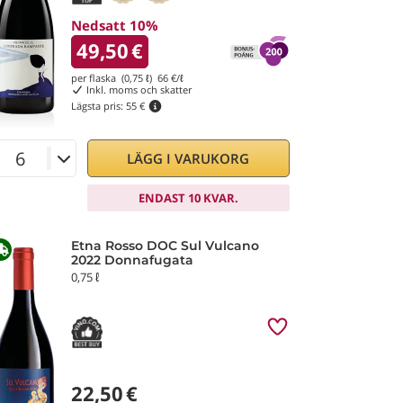
Nedsatt 10%
49,50
€
per flaska (0,75 ℓ)
66
€/ℓ
Inkl. moms och skatter
Lägsta pris:
55 €
LÄGG I VARUKORG
ENDAST 10 KVAR.
Etna Rosso DOC Sul Vulcano
2022 Donnafugata
0,75 ℓ
22,50
€