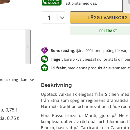
att prata med oss
.
LÄGG I VARUKORG
FRI FRAKT
˃
Bonuspoäng
, tjäna 400 bonuspoäng för varje
I lager
, bara 6 kvar, beställ nu för att få din b
Fri frakt
, med denna produkt är leveransen av 
förpackning kan se
Beskrivning
Upptäck vulkanisk elegans från Sicilien med 
från Etna som speglar regionens dramatiska 
Här möts tradition och innovation i både röda 
, 0,75 ℓ
Etna Rosso Lenza di Munti, gjord på Nerel
a, 0,75 ℓ
komplexa dofter av röda bär och blommor, följt
Bianco, baserad på Carricante och Catarratto