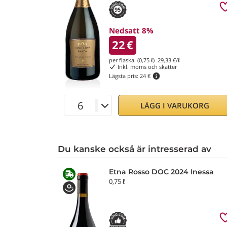
95
Nedsatt 8%
22
€
per flaska (0,75 ℓ)
29,33
€/ℓ
Inkl. moms och skatter
Lägsta pris:
24 €
LÄGG I VARUKORG
Du kanske också är intresserad av
Etna Rosso DOC 2024 Inessa
0,75 ℓ