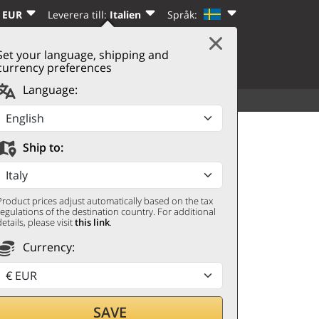
 EUR
Leverera till:
Italien
Språk:
Set your language, shipping and
|
VARUKORG
(0)
REGISTRERA DIG
currency preferences
Language:
ALLA DRYCKER
UPPTÄCK
 och Bianco Lenza di
Ship to:
Product prices adjust automatically based on the tax
regulations of the destination country. For additional
details, please visit
this link
.
Currency:
SAVE
genom