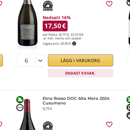
Nedsatt 16%
17,50
€
per flaska (0,75 ℓ)
23,33
€/ℓ
Inkl. moms och skatter
Lägsta pris:
20,90 €
LÄGG I VARUKORG
ENDAST 9 KVAR.
Etna Rosso DOC Alta Mora 2024
Cusumano
0,75 ℓ