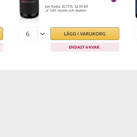
per flaska (0,75 ℓ)
32,93
€/ℓ
Inkl. moms och skatter
LÄGG I VARUKORG
ENDAST 6 KVAR.