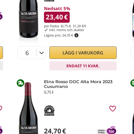
Nedsatt 5%
23,40
€
per flaska (0,75 ℓ)
31,20
€/ℓ
Inkl. moms och skatter
Lägsta pris:
24,70 €
LÄGG I VARUKORG
ENDAST 11 KVAR.
Etna Rosso DOC Alta Mora 2023
Cusumano
0,75 ℓ
24,70
€