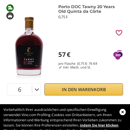
Porto DOC Tawny 20 Years
Old Quinta da Côrte
0,75 ℓ
57
€
pro Flasche (0,75 ℓ)
76
€/ℓ
Inkl. MwSt. und St.
IN DEN WARENKORB
Vorbehaltlich Ihrer ausdrücklichen und spezifischen Einwilligung
verwendet Vino.com Profiling-Cookies von Drittanbietern, um Ihnen
Informationen und Werbung entsprechend Ihren Vorlieben zukommen zu
lassen. Sie können Ihre Präferenzen einstellen,
indem Sie hier klicken
.