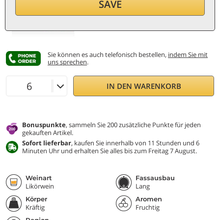
29,20
€
SAVE
pro Flasche (0,75 ℓ)
38,93
€/ℓ
Inkl. MwSt. und St.
Sie können es auch telefonisch bestellen,
indem Sie mit
uns sprechen
.
IN DEN WARENKORB
Bonuspunkte
, sammeln Sie 200 zusätzliche Punkte für jeden
gekauften Artikel.
Sofort lieferbar
, kaufen Sie innerhalb von 11 Stunden und 6
Minuten Uhr und erhalten Sie alles bis zum Freitag 7 August.
Weinart
Fassausbau
Likörwein
Lang
Körper
Aromen
Kräftig
Fruchtig