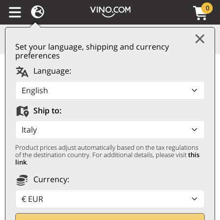
0
Set your language, shipping and currency
preferences
Porto Tawny 10 Years
Language:
Old Gift Box Sandeman
SANDEMAN
Ship to:
0,75 ℓ, Geschenketui
Product prices adjust automatically based on the tax regulations
of the destination country. For additional details, please visit
this
link
.
Currency: