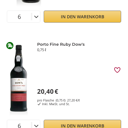
IN DEN WARENKORB
Porto Fine Ruby Dow's
0,75 ℓ
20,40
€
pro Flasche (0,75 ℓ)
27,20
€/ℓ
Inkl. MwSt. und St.
IN DEN WARENKORB