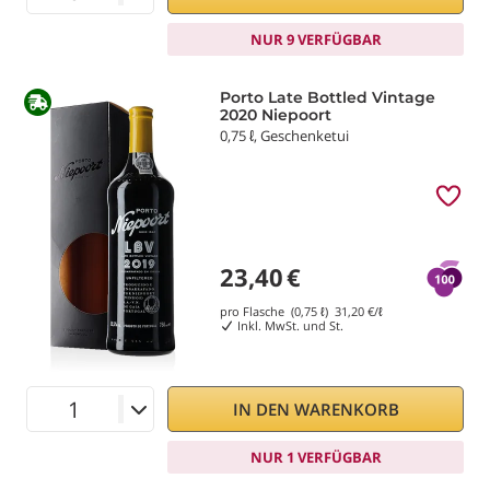
NUR 9 VERFÜGBAR
Porto Late Bottled Vintage
2020 Niepoort
0,75 ℓ, Geschenketui
23,40
€
pro Flasche (0,75 ℓ)
31,20
€/ℓ
Inkl. MwSt. und St.
IN DEN WARENKORB
NUR 1 VERFÜGBAR