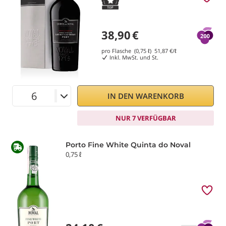
38,90
€
pro Flasche (0,75 ℓ)
51,87
€/ℓ
Inkl. MwSt. und St.
IN DEN WARENKORB
NUR 7 VERFÜGBAR
Porto Fine White Quinta do Noval
0,75 ℓ