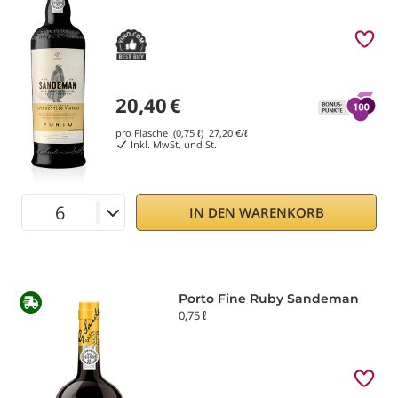
20,40
€
pro Flasche (0,75 ℓ)
27,20
€/ℓ
Inkl. MwSt. und St.
IN DEN WARENKORB
Porto Fine Ruby Sandeman
0,75 ℓ