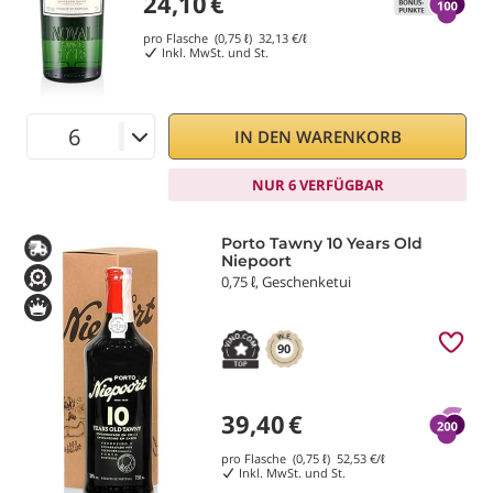
24,10
€
pro Flasche (0,75 ℓ)
32,13
€/ℓ
Inkl. MwSt. und St.
IN DEN WARENKORB
NUR 6 VERFÜGBAR
Porto Tawny 10 Years Old
Niepoort
0,75 ℓ, Geschenketui
90
39,40
€
pro Flasche (0,75 ℓ)
52,53
€/ℓ
Inkl. MwSt. und St.