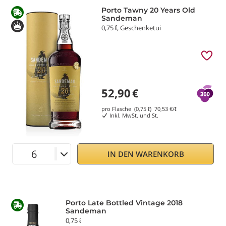
Porto Tawny 20 Years Old
Sandeman
0,75 ℓ, Geschenketui
52,90
€
pro Flasche (0,75 ℓ)
70,53
€/ℓ
Inkl. MwSt. und St.
IN DEN WARENKORB
Porto Late Bottled Vintage 2018
Sandeman
0,75 ℓ