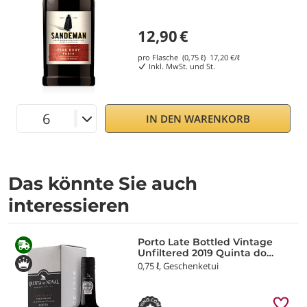
12,90
€
pro Flasche (0,75 ℓ)
17,20
€/ℓ
Inkl. MwSt. und St.
IN DEN WARENKORB
Das könnte Sie auch
interessieren
Porto Late Bottled Vintage
Unfiltered 2019 Quinta do
Noval
0,75 ℓ, Geschenketui