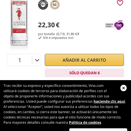
91
92
22,30
€
por botella (0,7 ℓ)
31,86
€/ℓ
IVA e impuestos incl.
AÑADIR AL CARRITO
SÓLO QUEDAN 6
Tras recibir su expreso y específico consentimiento, Vino.com
utilizará cookies de terceros para elaboración de perfiles con el
objeto de proponerle informaciones y publicidad acordes con sus
preferencias. Usted puede configurar sus preferencias
haciendo clic aquí
.
Vino.com
Al seleccionar “Aceptar”, usted nos autoriza a utilizar todos los tipos de
Made with
in Tuscany
cookies, en cambio, si cierra este banner, se activarán únicamente las
cookies técnicas necesarias para que el sitio funcione de modo correcto.
Página cargada en 192 ms
Para mayores detalles consulte nuestra
Política de cookies
production-front-1-1
Copyright © 2026 VINO.COM 3ND S.r.l.
P.IVA IT06031960484 REA FI 594577 Cap. Soc. 345.772,16 € i.v.