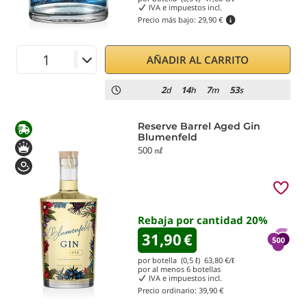
IVA e impuestos incl.
Precio más bajo:
29,90 €
AÑADIR AL CARRITO
2
14
7
53
d
h
m
s
Reserve Barrel Aged Gin
Blumenfeld
500 ㎖
Rebaja por cantidad
20
%
31,90
€
por botella (0,5 ℓ)
63,80
€/ℓ
por al menos
6
botellas
IVA e impuestos incl.
Precio ordinario:
39,90 €