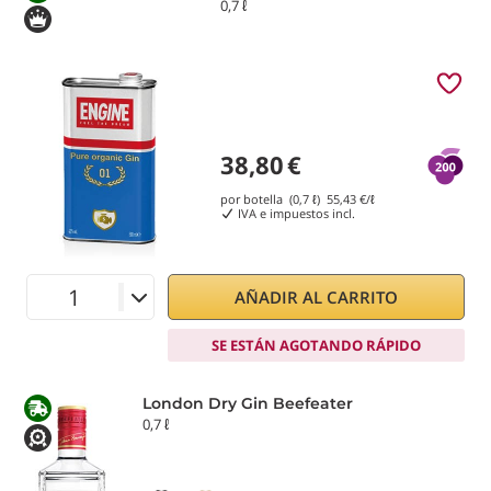
0,7 ℓ
38,80
€
por botella (0,7 ℓ)
55,43
€/ℓ
IVA e impuestos incl.
AÑADIR AL CARRITO
SE ESTÁN AGOTANDO RÁPIDO
London Dry Gin Beefeater
0,7 ℓ