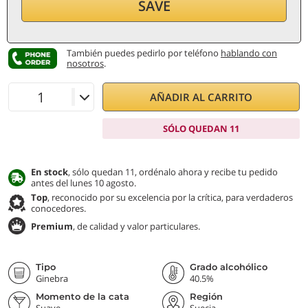
SAVE
por botella (0,5 ℓ)
63
€/ℓ
IVA e impuestos incl.
También puedes pedirlo por teléfono
hablando con
nosotros
.
AÑADIR AL CARRITO
SÓLO QUEDAN 11
En stock
, sólo quedan 11, ordénalo ahora y recibe tu pedido
antes del lunes 10 agosto.
Top
, reconocido por su excelencia por la crítica, para verdaderos
conocedores.
Premium
, de calidad y valor particulares.
Tipo
Grado alcohólico
Ginebra
40.5%
Momento de la cata
Región