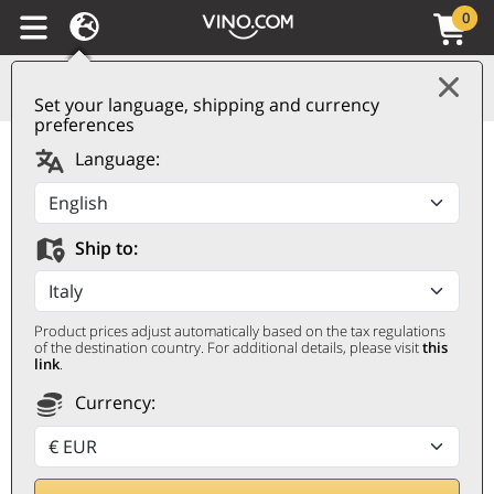
0
Set your language, shipping and currency
preferences
Gin Old Tom Hernö
Language:
HERNÖ
500 ㎖
Ship to:
Product prices adjust automatically based on the tax regulations
of the destination country. For additional details, please visit
this
link
.
Currency:
31,50
€