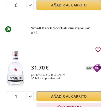
AÑADIR AL CARRITO
Small Batch Scottish Gin Caorunn
0,7 ℓ
31,70
€
por botella (0,7 ℓ)
45,29
€/ℓ
IVA e impuestos incl.
AÑADIR AL CARRITO
SÓLO QUEDAN 4