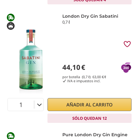
London Dry Gin Sabatini
0,7 ℓ
44,10
€
por botella (0,7 ℓ)
63,00
€/ℓ
IVA e impuestos incl.
AÑADIR AL CARRITO
SÓLO QUEDAN 12
Pure London Dry Gin Engine