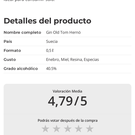
Detalles del producto
Gin Old Tom Hernö
nombre completo
Suecia
país
0,5 ℓ
formato
Enebro, Miel, Resina, Especias
gusto
40.5%
grado alcohólico
Valoración Media
4,79
/
5
Podrás votar después de la compra
★
★
★
★
★