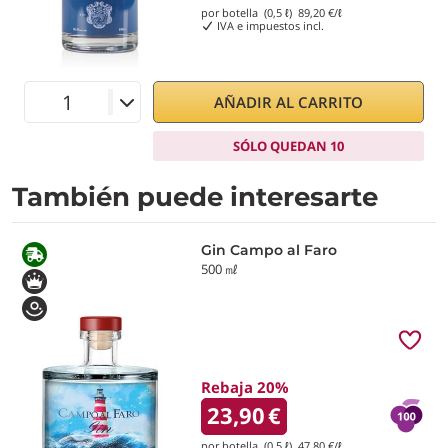
por botella (0,5 ℓ)
89,20
€/ℓ
IVA e impuestos incl.
AÑADIR AL CARRITO
SÓLO QUEDAN 10
También puede interesarte
Gin Campo al Faro
500 ㎖
Rebaja 20%
23,90
€
por botella (0,5 ℓ)
47,80
€/ℓ