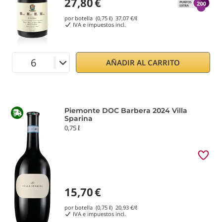
27,80
€
por botella (0,75 ℓ)
37,07
€/ℓ
IVA e impuestos incl.
AÑADIR AL CARRITO
Piemonte DOC Barbera 2024 Villa
Sparina
0,75 ℓ
15,70
€
por botella (0,75 ℓ)
20,93
€/ℓ
IVA e impuestos incl.