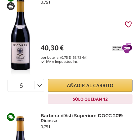
0,75 ℓ
40,30
€
por botella (0,75 ℓ)
53,73
€/ℓ
IVA e impuestos incl.
AÑADIR AL CARRITO
SÓLO QUEDAN 12
Barbera d'Asti Superiore DOCG 2019
Ricossa
0,75 ℓ