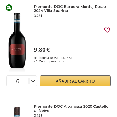
Piemonte DOC Barbera Montej Rosso
2024 Villa Sparina
0,75 ℓ
9,80
€
por botella (0,75 ℓ)
13,07
€/ℓ
IVA e impuestos incl.
AÑADIR AL CARRITO
Piemonte DOC Albarossa 2020 Castello
di Neive
0,75 ℓ