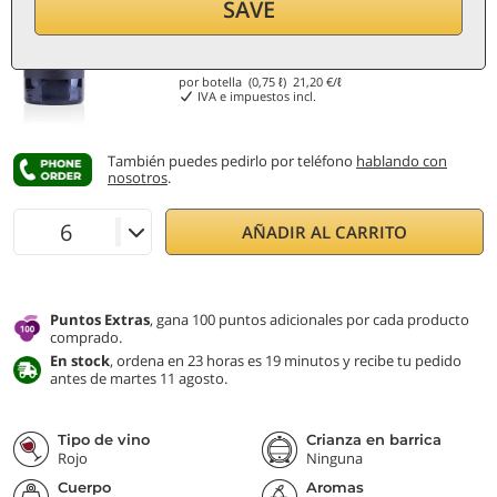
SAVE
15,90
€
por botella (0,75 ℓ)
21,20
€/ℓ
IVA e impuestos incl.
También puedes pedirlo por teléfono
hablando con
nosotros
.
AÑADIR AL CARRITO
Puntos Extras
, gana 100 puntos adicionales por cada producto
comprado.
En stock
, ordena en 23 horas es 19 minutos y recibe tu pedido
antes de martes 11 agosto.
Tipo de vino
Crianza en barrica
Rojo
Ninguna
Cuerpo
Aromas