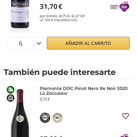
31,70
€
por botella (0,75 ℓ)
42,27
€/ℓ
IVA e impuestos incl.
AÑADIR AL CARRITO
También puede interesarte
Piemonte DOC Pinot Nero Re Noir 2020
Lo Zoccolaio
0,75 ℓ
90
90