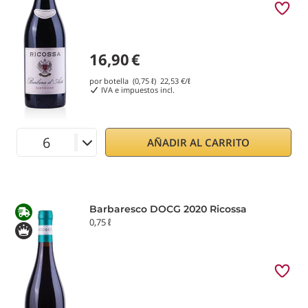
16,90
€
por botella (0,75 ℓ)
22,53
€/ℓ
IVA e impuestos incl.
AÑADIR AL CARRITO
Barbaresco DOCG 2020 Ricossa
0,75 ℓ