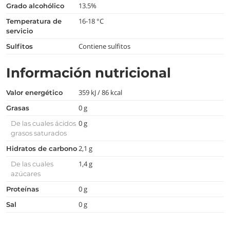
13.5%
grado alcohólico
16-18 °C
temperatura de
servicio
Contiene sulfitos
Sulfitos
Información nutricional
359 kJ / 86 kcal
Valor energético
0 g
Grasas
0 g
De las cuales ácidos
grasos saturados
2,1 g
Hidratos de carbono
1,4 g
De las cuales
azúcares
0 g
Proteínas
0 g
Sal