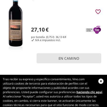
27,10
€
por botella (0,75 ℓ)
36,13
€/ℓ
IVA e impuestos incl.
EN CAMINO
Tras recibir su expreso y específico consentimiento, Vino.com
utilizará cookies de terceros para elaboración de perfiles con el
objeto de proponerle informaciones y publicidad acordes con sus
preferencias. Usted puede configurar sus preferencias
haciendo clic aquí
.
Vino.com
Al seleccionar “Aceptar”, usted nos autoriza a utilizar todos los tipos de
Made with
in Tuscany
cookies, en cambio, si cierra este banner, se activarán únicamente las
cookies técnicas necesarias para que el sitio funcione de modo correcto.
Página cargada en 207 ms