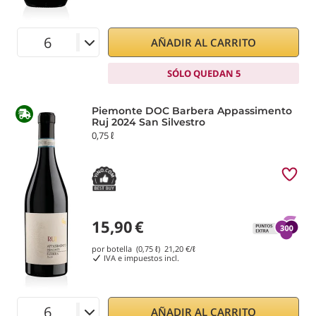
AÑADIR AL CARRITO
SÓLO QUEDAN 5
Piemonte DOC Barbera Appassimento
Ruj 2024 San Silvestro
0,75 ℓ
15,90
€
por botella (0,75 ℓ)
21,20
€/ℓ
IVA e impuestos incl.
AÑADIR AL CARRITO