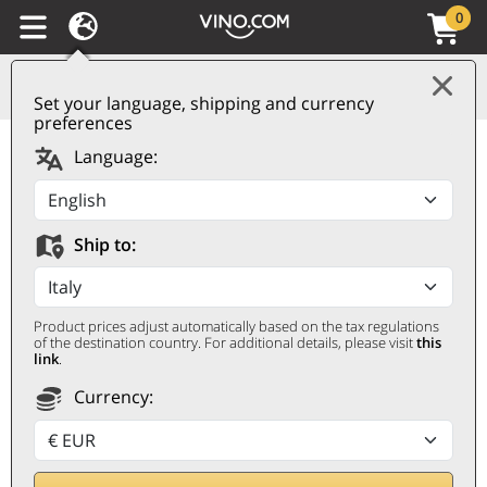
0
Set your language, shipping and currency
preferences
Piemonte DOC Barbera
Language:
Appassimento 2023
Ricossa
Ship to:
RICOSSA
0,75 ℓ
Product prices adjust automatically based on the tax regulations
of the destination country. For additional details, please visit
this
link
.
Currency: