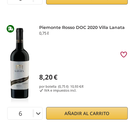
Piemonte Rosso DOC 2020 Villa Lanata
0,75 ℓ
8,20
€
por botella (0,75 ℓ)
10,93
€/ℓ
IVA e impuestos incl.
AÑADIR AL CARRITO