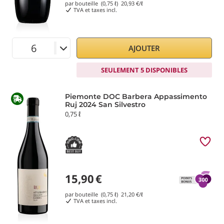
par bouteille (0,75 ℓ)
20,93
€/ℓ
TVA et taxes incl.
AJOUTER
SEULEMENT 5 DISPONIBLES
Piemonte DOC Barbera Appassimento
Ruj 2024 San Silvestro
0,75 ℓ
15,90
€
par bouteille (0,75 ℓ)
21,20
€/ℓ
TVA et taxes incl.