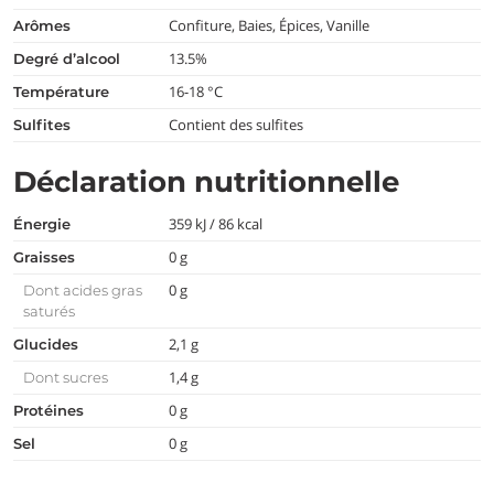
Confiture, Baies, Épices, Vanille
arômes
13.5%
degré d’alcool
16-18 °C
température
Contient des sulfites
Sulfites
Déclaration nutritionnelle
359 kJ / 86 kcal
Énergie
0 g
Graisses
0 g
Dont acides gras
saturés
2,1 g
Glucides
1,4 g
Dont sucres
0 g
Protéines
0 g
Sel