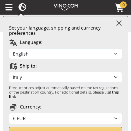
0
Set your language, shipping and currency
preferences
Piemonte DOC Barbera
Language:
Appassimento 2023
Ricossa
Ship to:
RICOSSA
0,75 ℓ
Product prices adjust automatically based on the tax regulations
of the destination country. For additional details, please visit
this
link
.
Currency: