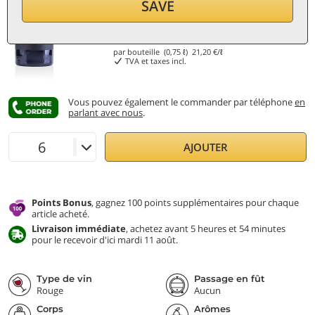
SAVE
15,90
€
par bouteille (0,75 ℓ)
21,20
€/ℓ
TVA et taxes incl.
Vous pouvez également le commander par téléphone
en
parlant avec nous
.
AJOUTER
Points Bonus
, gagnez 100 points supplémentaires pour chaque
article acheté.
Livraison immédiate
, achetez avant 5 heures et 54 minutes
pour le recevoir d'ici mardi 11 août.
Type de vin
Passage en fût
Rouge
Aucun
Corps
Arômes