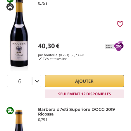
0,75 ℓ
40,30
€
par bouteille (0,75 ℓ)
53,73
€/ℓ
TVA et taxes incl.
AJOUTER
SEULEMENT 12 DISPONIBLES
Barbera d'Asti Superiore DOCG 2019
Ricossa
0,75 ℓ