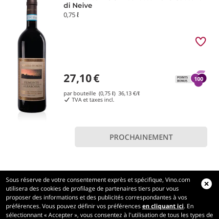
di Neive
0,75 ℓ
27,10
€
par bouteille (0,75 ℓ)
36,13
€/ℓ
TVA et taxes incl.
PROCHAINEMENT
Sous réserve de votre consentement exprès et spécifique, Vino.com
utilisera des cookies de profilage de partenaires tiers pour vous
proposer des informations et des publicités correspondantes à vos
préférences. Vous pouvez définir vos préférences
en cliquant ici
. En
Vino.com
sélectionnant « Accepter », vous consentez à l'utilisation de tous les types de