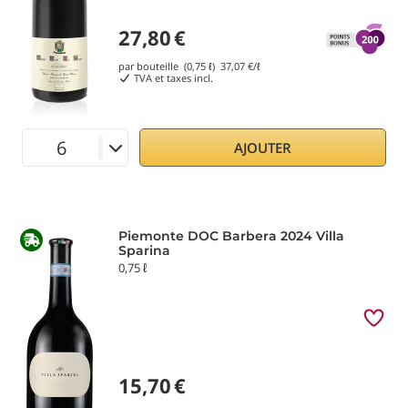
27,80
€
par bouteille (0,75 ℓ)
37,07
€/ℓ
TVA et taxes incl.
AJOUTER
Piemonte DOC Barbera 2024 Villa
Sparina
0,75 ℓ
15,70
€