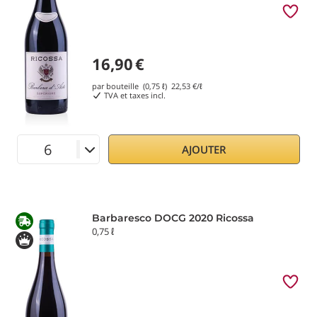
16,90
€
par bouteille (0,75 ℓ)
22,53
€/ℓ
TVA et taxes incl.
AJOUTER
Barbaresco DOCG 2020 Ricossa
0,75 ℓ