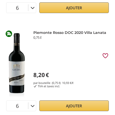
AJOUTER
Piemonte Rosso DOC 2020 Villa Lanata
0,75 ℓ
8,20
€
par bouteille (0,75 ℓ)
10,93
€/ℓ
TVA et taxes incl.
AJOUTER