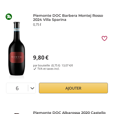
Piemonte DOC Barbera Montej Rosso
2024 Villa Sparina
0,75 ℓ
9,80
€
par bouteille (0,75 ℓ)
13,07
€/ℓ
TVA et taxes incl.
AJOUTER
Piemonte DOC Albarossa 2020 Castello