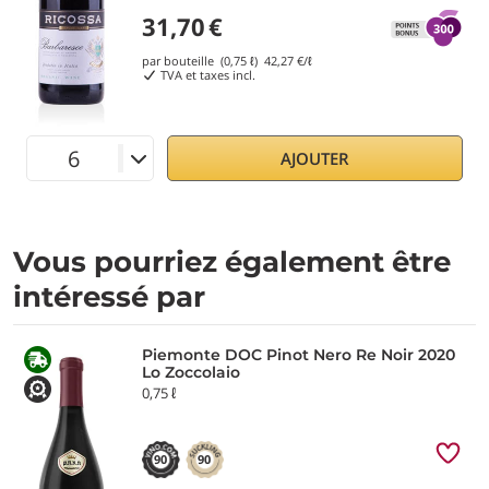
31,70
€
par bouteille (0,75 ℓ)
42,27
€/ℓ
TVA et taxes incl.
AJOUTER
Vous pourriez également être
intéressé par
Piemonte DOC Pinot Nero Re Noir 2020
Lo Zoccolaio
0,75 ℓ
90
90