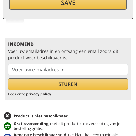
249
€
SAVE
per fles (0,75 ℓ)
332
€/ℓ
incl. BTW en andere belast.
INKOMEND
Voer uw emailadres in en ontvang een email zodra dit
product weer beschikbaar is.
Lees onze
privacy policy
Product is niet beschikbaar
.
Gratis verzending
, met dit product is de verzending van je
bestelling gratis.
Beperkte beschikbaarheid
, per klant kan een maximale