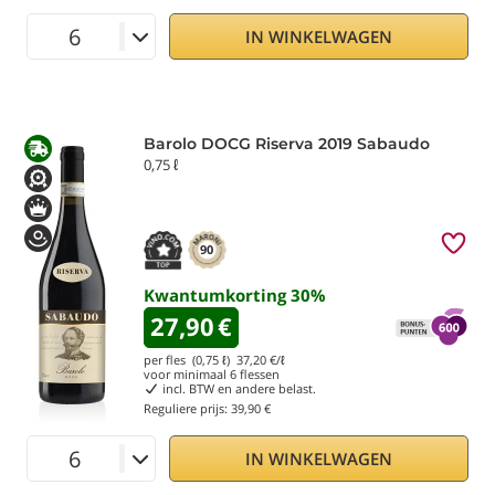
IN WINKELWAGEN
Barolo DOCG Riserva 2019 Sabaudo
0,75 ℓ
90
Kwantumkorting
30
%
27,90
€
per fles (0,75 ℓ)
37,20
€/ℓ
voor minimaal
6
flessen
incl. BTW en andere belast.
Reguliere prijs:
39,90 €
IN WINKELWAGEN