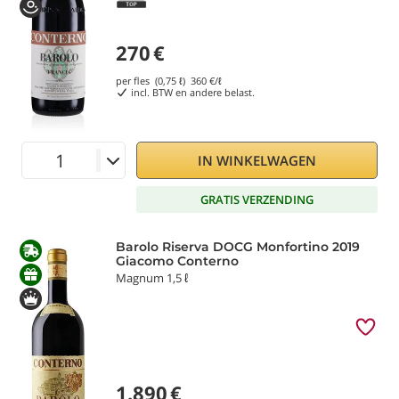
270
€
per fles (0,75 ℓ)
360
€/ℓ
incl. BTW en andere belast.
IN WINKELWAGEN
GRATIS VERZENDING
Barolo Riserva DOCG Monfortino 2019
Giacomo Conterno
Magnum 1,5 ℓ
1.890
€