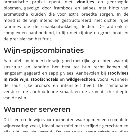
aromatische profiel opent met
viooltjes
en gedroogde
bloemen, gevolgd door framboos en aalbes, met hints van
aromatische kruiden die voor extra breedte zorgen. In de
mond is de wijn intens en gestructureerd, met dichte, rijpe
tannines die de smaakontwikkeling leiden. De afdronk is
complex en aanhoudend, in lijn met rijping op groot hout en
de precisie van het fruit.
Wijn-spijscombinaties
Aan tafel combineert de wijn goed met rijke gerechten, waarbij
structuur en tannine het best tot hun recht komen bij
langzaam gegaard en sappig vlees. Aanbevolen bij
stoofvlees
in rode wijn
,
stoofschotels
en
wildgerechten
, vooral wanneer
de saus rijke aroma’s en intensiteit heeft. De combinatie
versterkt de aanhoudende smaak en de aromatische diepte
van de wijn.
Wanneer serveren
Dit is een rode wijn voor momenten waarop men een complete
wijnervaring zoekt, ideaal aan tafel met verfijnde gerechten en
alle tijd van de wereld. De structuur, complexiteit en rijpe