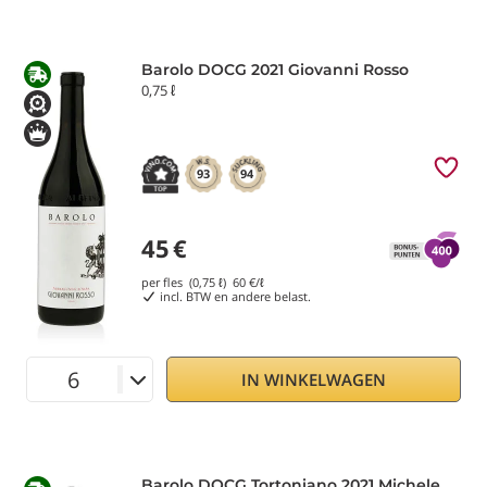
Barolo DOCG 2021 Giovanni Rosso
0,75 ℓ
93
94
45
€
per fles (0,75 ℓ)
60
€/ℓ
incl. BTW en andere belast.
IN WINKELWAGEN
Barolo DOCG Tortoniano 2021 Michele