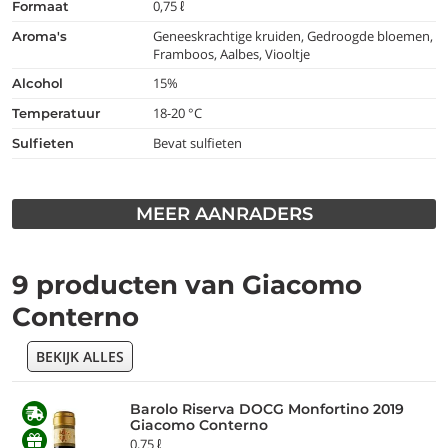
0,75 ℓ
formaat
Geneeskrachtige kruiden, Gedroogde bloemen,
aroma's
Framboos, Aalbes, Viooltje
15%
alcohol
18-20 °C
temperatuur
Bevat sulfieten
Sulfieten
MEER AANRADERS
9 producten van Giacomo
Conterno
BEKIJK ALLES
Barolo Riserva DOCG Monfortino 2019
Giacomo Conterno
0,75 ℓ