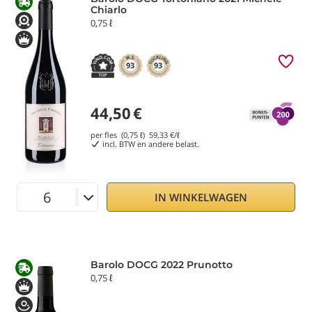
Chiarlo
0,75 ℓ
93
93
44,50
€
per fles (0,75 ℓ)
59,33
€/ℓ
incl. BTW en andere belast.
IN WINKELWAGEN
Barolo DOCG 2022 Prunotto
0,75 ℓ