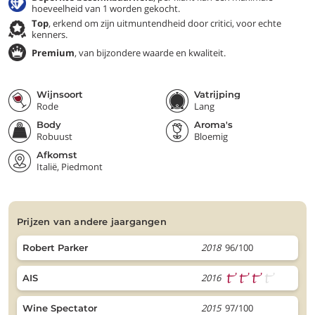
hoeveelheid van 1 worden gekocht.
Top
, erkend om zijn uitmuntendheid door critici, voor echte
kenners.
Premium
, van bijzondere waarde en kwaliteit.
Wijnsoort
Vatrijping
Rode
Lang
Body
Aroma's
Robuust
Bloemig
Afkomst
Italië, Piedmont
prijzen van andere jaargangen
2018
96/100
Robert Parker
2016
AIS
2015
97/100
Wine Spectator