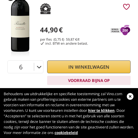
44,90
€
per fles (0,75 ℓ)
59,87
€/ℓ
incl. BTW en andere belast.
IN WINKELWAGEN
VOORRAAD BIJNA OP
Behoudens uw uitdrukkelijke en specifieke toestemming zal Vino.com
gebruik maken van profileringscookies van externe partners om u te
voorzien van informatie en reclame in overeenstemming met uw
voorkeuren. U kunt uw voorkeuren instellen door
hier te klikken
. Door
Vino.com
"Accepteren" te selecteren stemt u in met het gebruik van alle soorten
Made with
in Tuscany
cookies, terwijl deze banner te sluiten alleen de technische cookies die
nodig zijn voor het goed functioneren van de site geactiveerd zullen worden.
Pagina verwerkt in 185 ms
Voor meer informatie zie ons
cookiebeleid
production-front-2
Copyright © 2026 VINO.COM 3ND S.r.l.