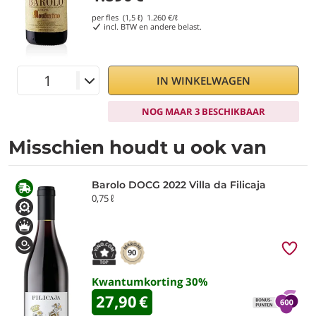
per fles (1,5 ℓ)
1.260
€/ℓ
incl. BTW en andere belast.
IN WINKELWAGEN
NOG MAAR 3 BESCHIKBAAR
Misschien houdt u ook van
Barolo DOCG 2022 Villa da Filicaja
0,75 ℓ
90
Kwantumkorting
30
%
27,90
€