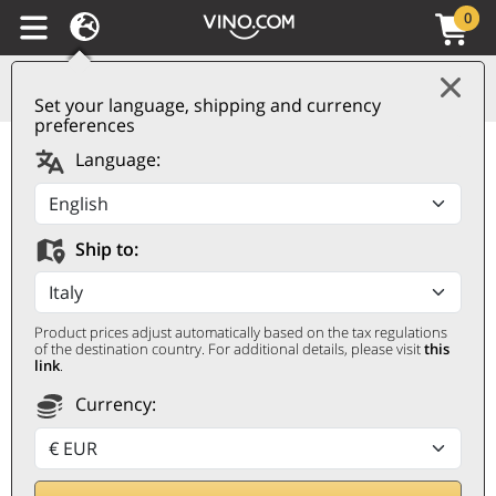
0
Set your language, shipping and currency
preferences
Barolo DOCG Arione
Language:
2021 Giacomo Conterno
GIACOMO CONTERNO
Ship to:
0,75 ℓ
Product prices adjust automatically based on the tax regulations
of the destination country. For additional details, please visit
this
link
.
Currency: