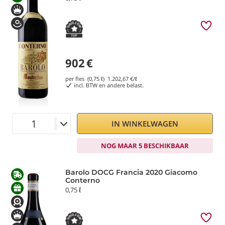
902
€
per fles (0,75 ℓ)
1.202,67
€/ℓ
incl. BTW en andere belast.
IN WINKELWAGEN
NOG MAAR 5 BESCHIKBAAR
Barolo DOCG Francia 2020 Giacomo
Conterno
0,75 ℓ