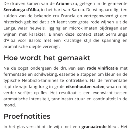
De druiven komen van de
Arione
-cru, gelegen in de gemeente
Serralunga d’Alba
, in het hart van Barolo. De wijngaard ligt ten
zuiden van de bekende cru Francia en vertegenwoordigt een
historisch gebied dat zich leent voor grote rode wijnen uit de
Langa, waar heuvels, ligging en microklimaten bijdragen aan
wijnen met karakter. Binnen deze context staat Serralunga
d’Alba voor Barolo met een krachtige stijl die spanning en
aromatische diepte verenigt.
Hoe wordt het gemaakt
Na de oogst ondergaan de druiven een
rode vinificatie
met
fermentatie en schilweking, essentiële stappen om kleur en de
typische Nebbiolo-tannines te onttrekken. Na de fermentatie
rijpt de wijn langdurig in grote
eikenhouten vaten
, waarna hij
verder verfijnt op fles. Het resultaat is een evenwicht tussen
aromatische intensiteit, tanninestructuur en continuïteit in de
mond.
Proefnotities
In het glas verschijnt de wijn met een
granaatrode
kleur. Het