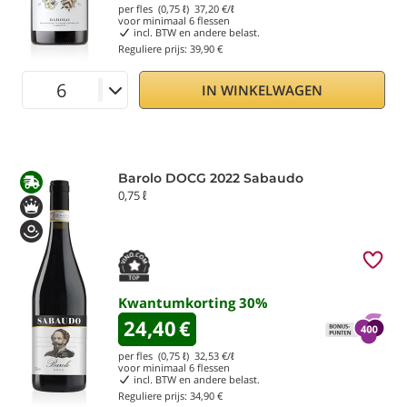
per fles (0,75 ℓ)
37,20
€/ℓ
voor minimaal
6
flessen
incl. BTW en andere belast.
Reguliere prijs:
39,90 €
IN WINKELWAGEN
Barolo DOCG 2022 Sabaudo
0,75 ℓ
Kwantumkorting
30
%
24,40
€
per fles (0,75 ℓ)
32,53
€/ℓ
voor minimaal
6
flessen
incl. BTW en andere belast.
Reguliere prijs:
34,90 €