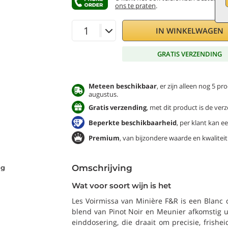
ons te praten
.
IN WINKELWAGEN
GRATIS VERZENDING
Meteen beschikbaar
, er zijn alleen nog 5 
augustus.
Gratis verzending
, met dit product is de verz
Beperkte beschikbaarheid
, per klant kan 
Premium
, van bijzondere waarde en kwaliteit
Omschrijving
ng
Wat voor soort wijn is het
Les Voirmissa van Minière F&R is een Blanc
blend van Pinot Noir en Meunier afkomstig u
einddosering, die draait om precisie, frish