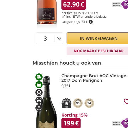
62,90
€
per fles (0,75 ℓ)
83,87
€/ℓ
incl. BTW en andere belast.
Laagste prijs:
73 €
IN WINKELWAGEN
NOG MAAR 6 BESCHIKBAAR
Misschien houdt u ook van
Champagne Brut AOC Vintage
2017 Dom Pérignon
0,75 ℓ
95
94
Korting 15%
199
€