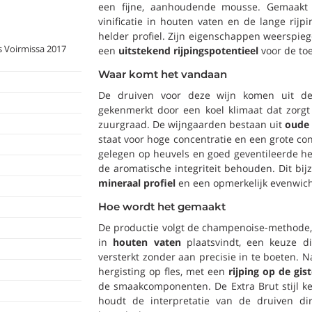
een fijne, aanhoudende mousse. Gemaakt
vinificatie in houten vaten en de lange rijp
helder profiel. Zijn eigenschappen weerspie
 Voirmissa 2017
een
uitstekend rijpingspotentieel
voor de to
Waar komt het vandaan
De druiven voor deze wijn komen uit 
gekenmerkt door een koel klimaat dat zorgt
zuurgraad. De wijngaarden bestaan uit
oude
staat voor hoge concentratie en een grote cont
gelegen op heuvels en goed geventileerde hell
de aromatische integriteit behouden. Dit bij
mineraal profiel
en een opmerkelijk evenwich
Hoe wordt het gemaakt
De productie volgt de champenoise-methode, wa
in
houten vaten
plaatsvindt, een keuze d
versterkt zonder aan precisie in te boeten. 
hergisting op fles, met een
rijping op de gis
de smaakcomponenten. De Extra Brut stijl k
houdt de interpretatie van de druiven dir