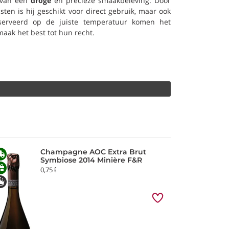
t van een
droge
en precieze smaakbeleving. Door
isten is hij geschikt voor direct gebruik, maar ook
erveerd op de juiste temperatuur komen het
aak het best tot hun recht.
Champagne AOC Extra Brut
Symbiose 2014 Minière F&R
0,75 ℓ