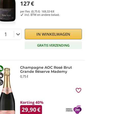
127
€
per fles (0,75 ℓ)
169,33
€/ℓ
incl. BTW en andere belast.
IN WINKELWAGEN
GRATIS VERZENDING
Champagne AOC Rosé Brut
Grande Réserve Mademy
0,75 ℓ
Korting 40%
29,90
€