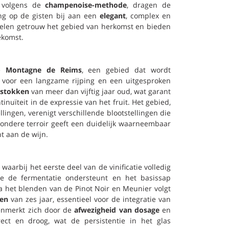
 volgens de
champenoise-methode
, dragen de
ing op de gisten bij aan een
elegant
, complex en
gelen getrouw het gebied van herkomst en bieden
ekomst.
de
Montagne de Reims
, een gebied dat wordt
 voor een langzame rijping en een uitgesproken
 stokken
van meer dan vijftig jaar oud, wat garant
inuïteit in de expressie van het fruit. Het gebied,
ingen, verenigt verschillende blootstellingen die
zondere terroir geeft een duidelijk waarneembaar
t aan de wijn.
arbij het eerste deel van de vinificatie volledig
ie de fermentatie ondersteunt en het basissap
Na het blenden van de Pinot Noir en Meunier volgt
ten
van zes jaar, essentieel voor de integratie van
enmerkt zich door de
afwezigheid van dosage
en
ect en droog, wat de persistentie in het glas