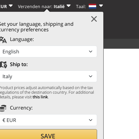
EUR
Verzenden naar:
Italië
Taal:
Set your language, shipping and
|
WINKELWAGEN
(0)
N
REGISTREREN
currency preferences
Language:
ALLE CATEGORIEËN
MEER
 Voirmissa 2017 Minière
Ship to:
Product prices adjust automatically based on the tax
regulations of the destination country. For additional
details, please visit
this link
.
Currency:
SAVE
door met