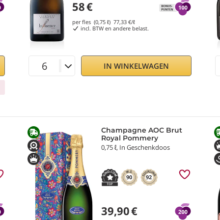
58
€
per fles (0,75 ℓ)
77,33
€/ℓ
incl. BTW en andere belast.
IN WINKELWAGEN
Champagne AOC Brut
Royal Pommery
0,75 ℓ, In Geschenkdoos
90
92
39,90
€