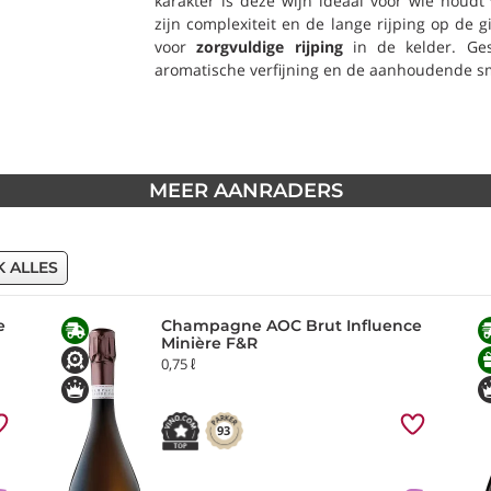
karakter is deze wijn ideaal voor wie houd
zijn complexiteit en de lange rijping op de g
voor
zorgvuldige rijping
in de kelder. Ges
aromatische verfijning en de aanhoudende sm
MEER AANRADERS
K ALLES
e
Champagne AOC Brut Influence
Minière F&R
0,75 ℓ
93