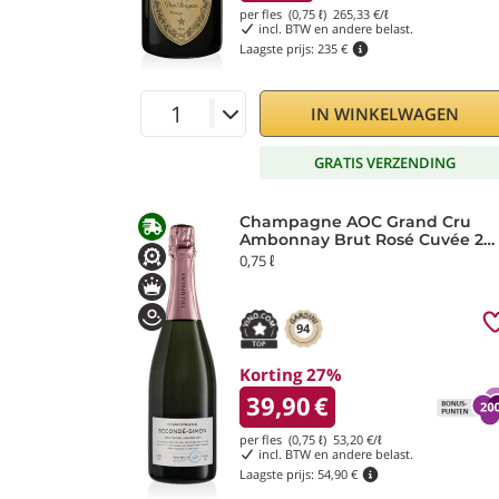
per fles (0,75 ℓ)
265,33
€/ℓ
incl. BTW en andere belast.
Laagste prijs:
235 €
IN WINKELWAGEN
GRATIS VERZENDING
Champagne AOC Grand Cru
Ambonnay Brut Rosé Cuvée 2
Secondé Simon Laurier
0,75 ℓ
94
Korting 27%
39,90
€
per fles (0,75 ℓ)
53,20
€/ℓ
incl. BTW en andere belast.
Laagste prijs:
54,90 €