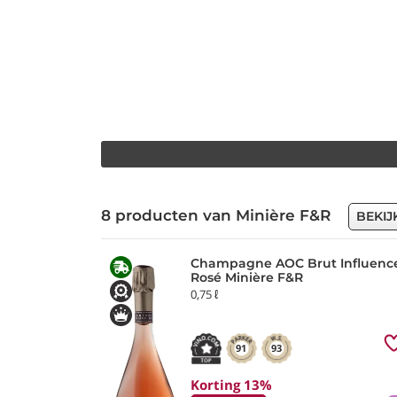
8 producten van Minière F&R
BEKIJ
Champagne AOC Brut Influenc
Rosé Minière F&R
0,75 ℓ
91
93
Korting 13%