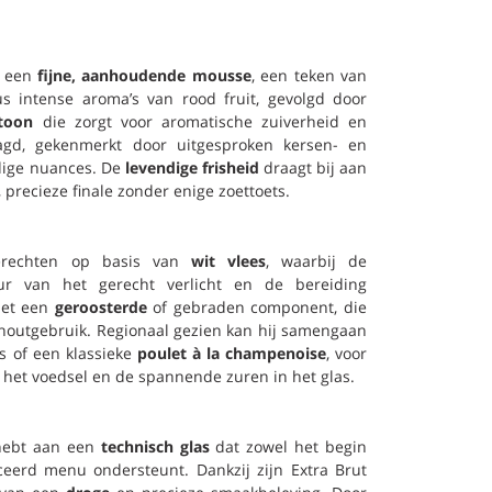
n een
fijne, aanhoudende mousse
, een teken van
s intense aroma’s van rood fruit, gevolgd door
toon
die zorgt voor aromatische zuiverheid en
agd, gekenmerkt door uitgesproken kersen- en
dige nuances. De
levendige frisheid
draagt bij aan
 precieze finale zonder enige zoettoets.
erechten op basis van
wit vlees
, waarbij de
ur van het gerecht verlicht en de bereiding
met een
geroosterde
of gebraden component, die
 houtgebruik. Regionaal gezien kan hij samengaan
s of een klassieke
poulet à la champenoise
, voor
 het voedsel en de spannende zuren in het glas.
hebt aan een
technisch glas
dat zowel het begin
ceerd menu ondersteunt. Dankzij zijn Extra Brut