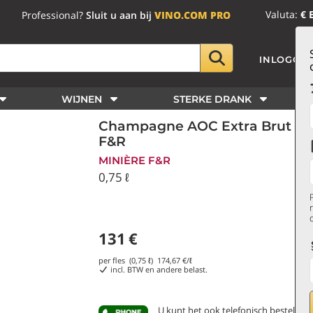
Valuta:
€ 
Professional?
Sluit u aan bij
VINO.COM PRO
INLOGGE
WIJNEN
STERKE DRANK
Champagne AOC Extra Brut Les
F&R
MINIÈRE F&R
0,75 ℓ
131
€
per fles (0,75 ℓ)
174,67
€/ℓ
incl. BTW en andere belast.
U kunt het ook telefonisch bestellen