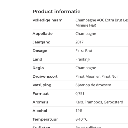
Product informatie
Champagne AOC Extra Brut Les
volledige naam
Minière F&R
Champagne
appellatie
2017
jaargang
Extra Brut
dosage
Frankrijk
land
Champagne
regio
Pinot Meunier, Pinot Noir
druivensoort
6 jaar op de droesem
vatrijping
0,75 ℓ
formaat
Kers, Framboos, Geroosterd
aroma's
12%
alcohol
8-10 °C
temperatuur
Bevat sulfieten
Sulfieten