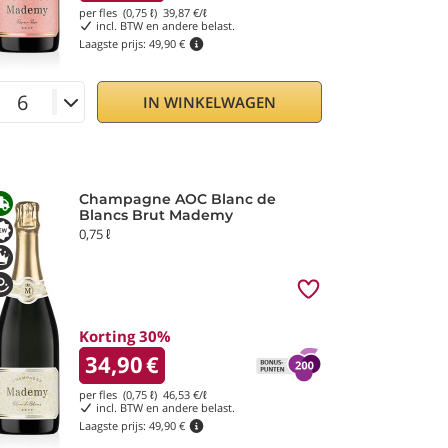
per fles (0,75 ℓ)
39,87
€/ℓ
incl. BTW en andere belast.
Laagste prijs:
49,90 €
IN WINKELWAGEN
Champagne AOC Blanc de
Blancs Brut Mademy
0,75 ℓ
Korting 30%
34,90
€
per fles (0,75 ℓ)
46,53
€/ℓ
incl. BTW en andere belast.
Laagste prijs:
49,90 €