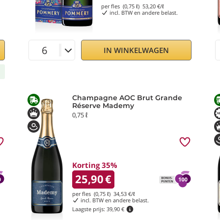
per fles (0,75 ℓ)
53,20
€/ℓ
incl. BTW en andere belast.
IN WINKELWAGEN
Champagne AOC Brut Grande
Réserve Mademy
0,75 ℓ
Korting 35%
25,90
€
per fles (0,75 ℓ)
34,53
€/ℓ
incl. BTW en andere belast.
Laagste prijs:
39,90 €