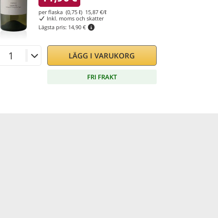
per flaska (0,75 ℓ)
15,87
€/ℓ
Inkl. moms och skatter
Lägsta pris:
14,90 €
LÄGG I VARUKORG
FRI FRAKT