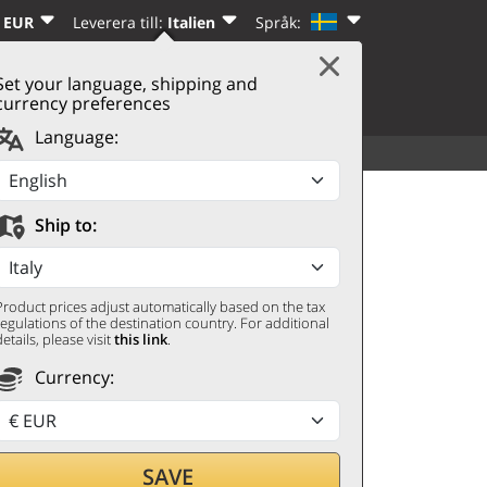
 EUR
Leverera till:
Italien
Språk:
Set your language, shipping and
|
VARUKORG
(0)
REGISTRERA DIG
currency preferences
Language:
ALLA DRYCKER
UPPTÄCK
a
Ship to:
Product prices adjust automatically based on the tax
regulations of the destination country. For additional
details, please visit
this link
.
Currency:
genom
SAVE