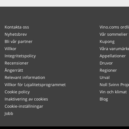
Kontakta oss
Vino.coms ordl
Nyhetsbrev
Vår sommelier 
Bli vår partner
Kupong
Villkor
Våra varumärk
Integritetspolicy
Appellationer
Recensioner
Druvor
Ångerrätt
Regioner
Relevant information
Urval
Villkor för Lojalitetsprogrammet
Noll Svinn Proj
Cookie policy
Vin och klimat
Inaktivering av cookies
Blog
Cookie-inställningar
Jobb