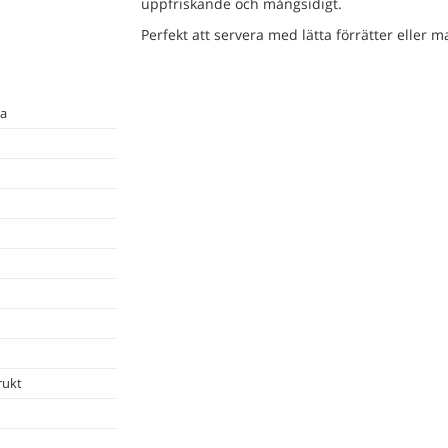
uppfriskande och mångsidigt.
Perfekt att servera med lätta förrätter eller 
va
rukt