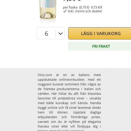
per flaska (0,75 ℓ)
9,73
€/ℓ
Inkl. moms och skatter
LÄGG I VARUKORG
FRI FRAKT
Vino.com är en av Italiens mest
uppskattade onlinevinbutiker, med ett
noggrant kurerat sortiment från några av
de främsta producenterna i Italien och
världen. Här hittar du allt från klassiska
favoriter till prisbelönta viner – utvalda
med både kunskap och känsla. Handla
tryggt online och få vinet levererat direkt
hem till dörren. Upptäck dagliga
erbjudanden och förmånliga priser,
oavsett om du är nyfiken på eleganta
franska viner
eller vill fördjupa dig i
Italiens mest ikoniska regioner
.