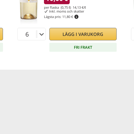
per flaska (0,75 ℓ)
14,13
€/ℓ
Inkl. moms och skatter
Lägsta pris:
11,80 €
LÄGG I VARUKORG
FRI FRAKT