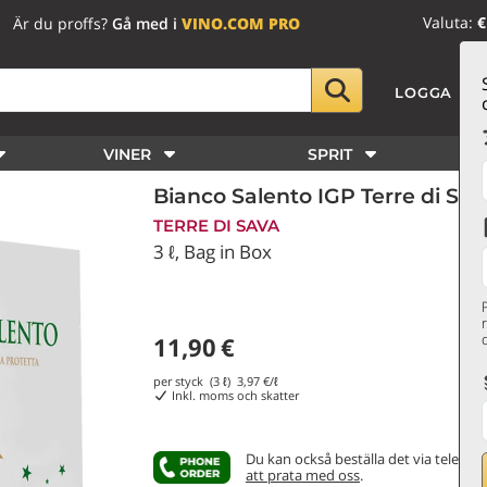
Valuta:
€
Är du proffs?
Gå med i
VINO.COM PRO
LOGGA IN
VINER
SPRIT
Bianco Salento IGP Terre di Sav
TERRE DI SAVA
3 ℓ, Bag in Box
11,90
€
per styck (3 ℓ)
3,97
€/ℓ
Inkl. moms och skatter
Du kan också beställa det via telefon
att prata med oss
.