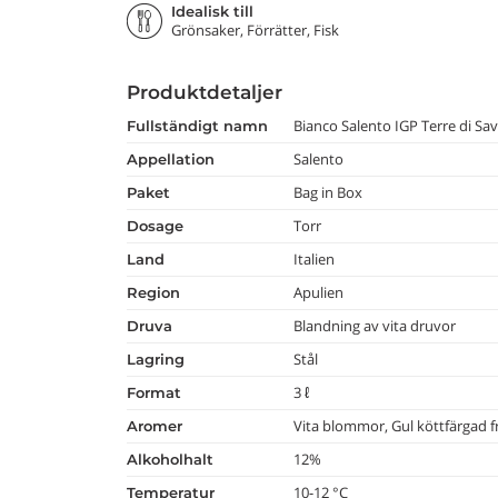
Idealisk till
Grönsaker, Förrätter, Fisk
Produktdetaljer
Bianco Salento IGP Terre di Sa
fullständigt namn
Salento
appellation
Bag in Box
paket
Torr
dosage
Italien
land
Apulien
region
Blandning av vita druvor
druva
Stål
lagring
3 ℓ
format
Vita blommor, Gul köttfärgad f
aromer
12%
alkoholhalt
10-12 °C
temperatur