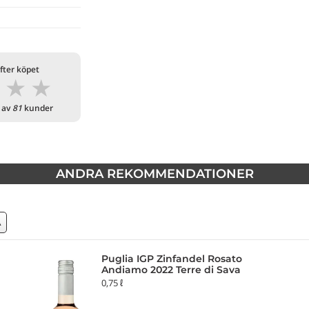
fter köpet
★
★
★
 av
81
kunder
ANDRA REKOMMENDATIONER
A
Puglia IGP Zinfandel Rosato
Andiamo 2022 Terre di Sava
0,75 ℓ