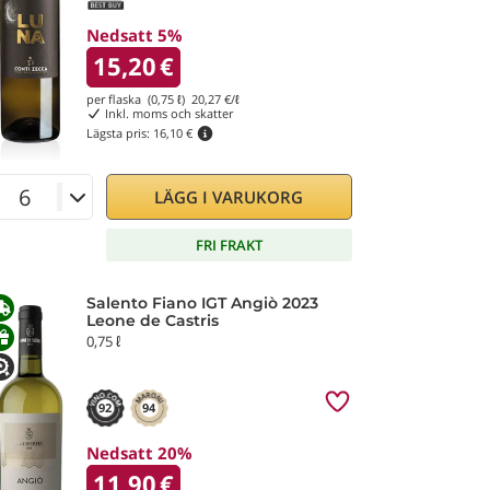
Nedsatt 5%
15,20
€
per flaska (0,75 ℓ)
20,27
€/ℓ
Inkl. moms och skatter
Lägsta pris:
16,10 €
LÄGG I VARUKORG
FRI FRAKT
Salento Fiano IGT Angiò 2023
Leone de Castris
0,75 ℓ
92
94
Nedsatt 20%
11,90
€