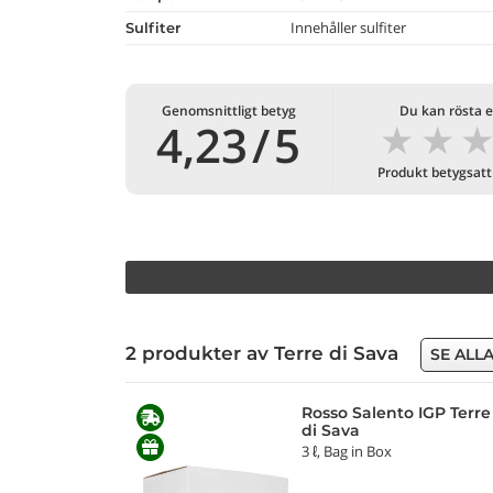
Innehåller sulfiter
Sulfiter
Genomsnittligt betyg
Du kan rösta e
★
★
4,23
/
5
Produkt betygsatt
2 produkter av Terre di Sava
SE ALL
Rosso Salento IGP Terre
di Sava
3 ℓ, Bag in Box