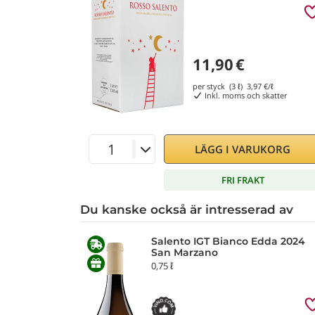
11,90
€
per styck (3 ℓ)
3,97
€/ℓ
Inkl. moms och skatter
LÄGG I VARUKORG
FRI FRAKT
Du kanske också är intresserad av
Salento IGT Bianco Edda 2024
San Marzano
0,75 ℓ