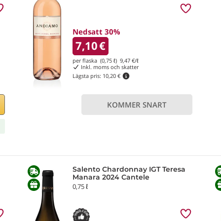
Nedsatt 30%
7,10
€
per flaska (0,75 ℓ)
9,47
€/ℓ
Inkl. moms och skatter
Lägsta pris:
10,20 €
KOMMER SNART
Salento Chardonnay IGT Teresa
Manara 2024 Cantele
0,75 ℓ