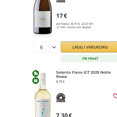
17
€
per flaska (0,75 ℓ)
22,67
€/ℓ
Inkl. moms och skatter
LÄGG I VARUKORG
FRI FRAKT
Salento Fiano IGT 2025 Notte
Rossa
0,75 ℓ
7,30
€