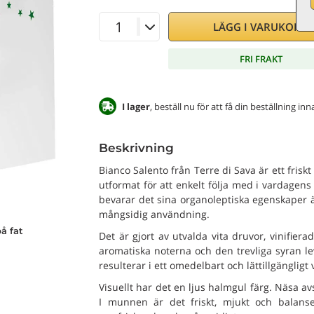
LÄGG I VARUKORG
FRI FRAKT
I lager
, beställ nu för att få din beställning in
Beskrivning
Bianco Salento från Terre di Sava är ett friskt
utformat för att enkelt följa med i vardagens 
bevarar det sina organoleptiska egenskaper ä
mångsidig användning.
å fat
Det är gjort av utvalda vita druvor, vinifier
aromatiska noterna och den trevliga syran le
resulterar i ett omedelbart och lättillgängligt 
Visuellt har det en ljus halmgul färg. Näsa av
I munnen är det friskt, mjukt och balans