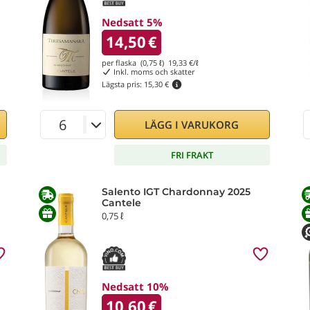
Nedsatt 5%
14,50
€
per flaska (0,75 ℓ)
19,33
€/ℓ
Inkl. moms och skatter
Lägsta pris:
15,30 €
LÄGG I VARUKORG
FRI FRAKT
Salento IGT Chardonnay 2025
Cantele
0,75 ℓ
Nedsatt 10%
10,60
€