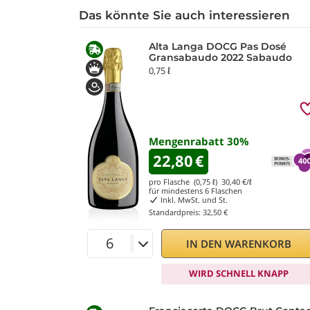
Das könnte Sie auch interessieren
Alta Langa DOCG Pas Dosé
Gransabaudo 2022 Sabaudo
0,75 ℓ
Mengenrabatt
30
%
22,80
€
pro Flasche (0,75 ℓ)
30,40
€/ℓ
für mindestens
6
Flaschen
Inkl. MwSt. und St.
Standardpreis:
32,50 €
IN DEN WARENKORB
WIRD SCHNELL KNAPP