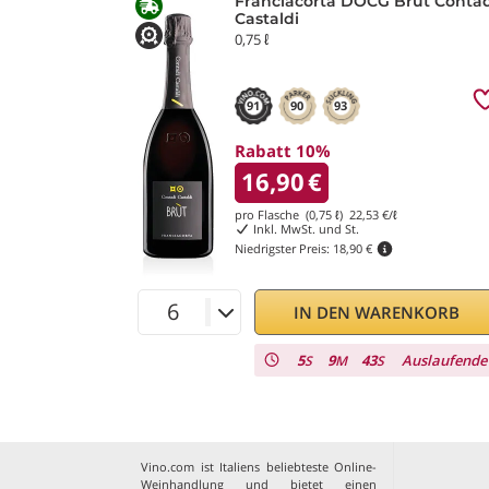
Franciacorta DOCG Brut Contad
Castaldi
0,75 ℓ
91
90
93
Rabatt 10%
16,90
€
pro Flasche (0,75 ℓ)
22,53
€/ℓ
Inkl. MwSt. und St.
Niedrigster Preis:
18,90 €
IN DEN WARENKORB
5
9
41
Auslaufende
S
M
S
Vino.com ist Italiens beliebteste Online-
Weinhandlung und bietet einen