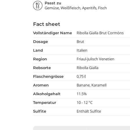
Passt zu
Gemüse, Weißfleisch, Aperitifs, Fisch
Fact sheet
Ribolla Gialla Brut Cormòns
vollständiger Name
Brut
dosage
Italien
land
Friaul-Julisch Venetien
region
Ribolla Gialla
rebsorte
0,75 ℓ
flaschengrösse
Banane, Karamell
aromen
11.5%
alkoholgehalt
10 - 12 °C
temperatur
Enthält Sulfite
Sulfite