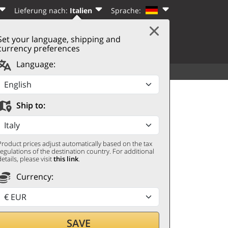
Lieferung nach:
Italien
Sprache:
Set your language, shipping and
|
WARENKORB
(0)
N
REGISTRIEREN
currency preferences
Language:
SORTIMENT
WEITERES
Ship to:
Product prices adjust automatically based on the tax
regulations of the destination country. For additional
details, please visit
this link
.
Currency:
SAVE
len,