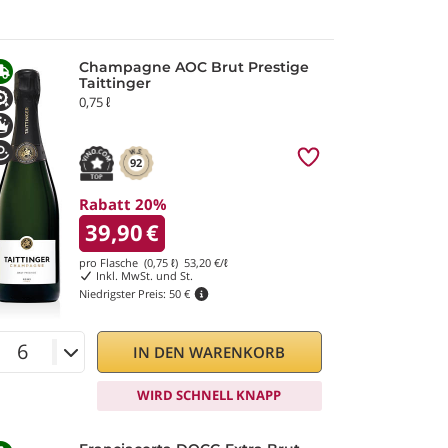
Champagne AOC Brut Prestige
Taittinger
0,75 ℓ
92
Rabatt 20%
39,90
€
pro Flasche (0,75 ℓ)
53,20
€/ℓ
Inkl. MwSt. und St.
Niedrigster Preis:
50 €
IN DEN WARENKORB
WIRD SCHNELL KNAPP