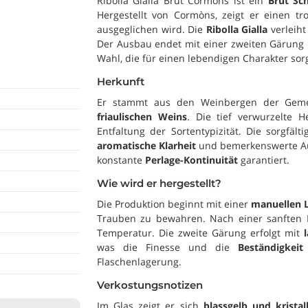
Ribolla Gialla Brut Cormòns ist ein
Brut Sc
Hergestellt von Cormòns, zeigt er einen tr
ausgeglichen wird. Die
Ribolla Gialla
verleiht
Der Ausbau endet mit einer zweiten Gärun
Wahl, die für einen lebendigen Charakter sorg
Herkunft
Er stammt aus den Weinbergen der Gem
friaulischen Weins
. Die tief verwurzelte H
Entfaltung der Sortentypizität. Die sorgfäl
aromatische Klarheit
und bemerkenswerte Au
konstante
Perlage-Kontinuität
garantiert.
Wie wird er hergestellt?
Die Produktion beginnt mit einer
manuellen 
Trauben zu bewahren. Nach einer sanften Pr
Temperatur. Die zweite Gärung erfolgt mit
was die Finesse und die
Beständigkeit
Flaschenlagerung.
Verkostungsnotizen
Im Glas zeigt er sich
blassgelb und kristal