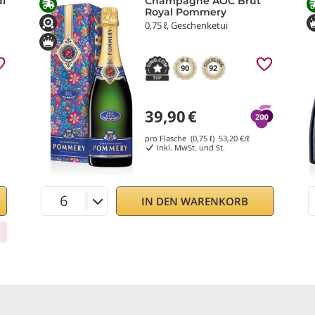
i
Champagne AOC Brut
Royal Pommery
0,75 ℓ, Geschenketui
90
92
39,90
€
pro Flasche (0,75 ℓ)
53,20
€/ℓ
Inkl. MwSt. und St.
IN DEN WARENKORB