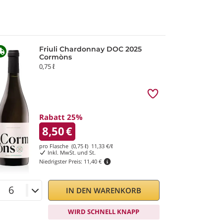
Friuli Chardonnay DOC 2025
Cormòns
0,75 ℓ
Rabatt 25%
8,50
€
pro Flasche (0,75 ℓ)
11,33
€/ℓ
Inkl. MwSt. und St.
Niedrigster Preis:
11,40 €
IN DEN WARENKORB
WIRD SCHNELL KNAPP