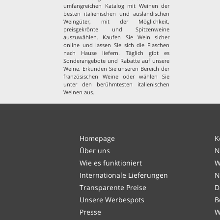
umfangreichen Katalog mit Weinen der
besten italienischen und ausländischen
Weingüter, mit der Möglichkeit,
preisgekrönte und Spitzenweine
auszuwählen. Kaufen Sie Wein sicher
online und lassen Sie sich die Flaschen
nach Hause liefern. Täglich gibt es
Sonderangebote und Rabatte auf unsere
Weine. Erkunden Sie unseren Bereich der
französischen Weine
oder wählen Sie
unter den
berühmtesten italienischen
Weinen aus
.
Homepage
K
Über uns
N
Wie es funktioniert
W
Internationale Lieferungen
N
Transparente Preise
D
Unsere Werbespots
B
Presse
W