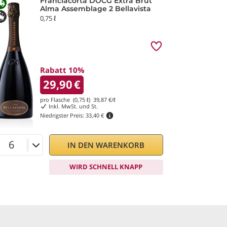
Franciacorta DOCG Extra Brut
Alma Assemblage 2 Bellavista
0,75 ℓ
Rabatt 10%
29,90
€
pro Flasche (0,75 ℓ)
39,87
€/ℓ
Inkl. MwSt. und St.
Niedrigster Preis:
33,40 €
IN DEN WARENKORB
WIRD SCHNELL KNAPP