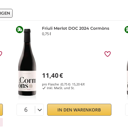
EIGEN
Friuli Merlot DOC 2024 Cormòns
0,75 ℓ
11,40
€
pro Flasche (0,75 ℓ)
15,20
€/ℓ
Inkl. MwSt. und St.
IN DEN WARENKORB