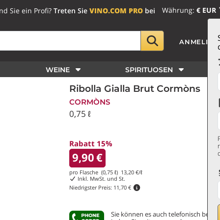
Währung:
€ EUR
nd Sie ein Profi?
Treten Sie
VINO.COM PRO
bei
ANMELDE
WEINE
SPIRITUOSEN
Ribolla Gialla Brut Cormòns
CORMÒNS
0,75 ℓ
Rabatt 15%
9,90
€
pro Flasche (0,75 ℓ)
13,20
€/ℓ
Inkl. MwSt. und St.
Niedrigster Preis:
11,70 €
Sie können es auch telefonisch bestel