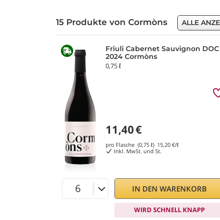
15 Produkte von Cormòns
ALLE ANZ
Friuli Cabernet Sauvignon DOC
2024 Cormòns
0,75 ℓ
11,40
€
pro Flasche (0,75 ℓ)
15,20
€/ℓ
Inkl. MwSt. und St.
IN DEN WARENKORB
WIRD SCHNELL KNAPP