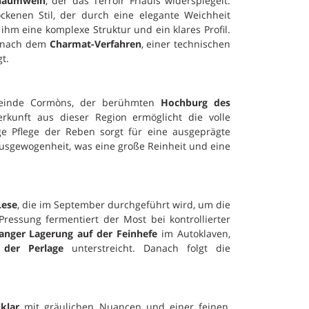
haumwein
, der das Terroir Friauls widerspiegelt.
ockenen Stil, der durch eine elegante Weichheit
 ihm eine komplexe Struktur und ein klares Profil.
g nach dem
Charmat-Verfahren
, einer technischen
t.
einde Cormòns, der berühmten
Hochburg des
erkunft aus dieser Region ermöglicht die volle
tige Pflege der Reben sorgt für eine ausgeprägte
sgewogenheit, was eine große Reinheit und eine
Lese
, die im September durchgeführt wird, um die
essung fermentiert der Most bei kontrollierter
langer Lagerung auf der Feinhefe
im Autoklaven,
 der Perlage
unterstreicht. Danach folgt die
lklar
mit gräulichen Nuancen und einer feinen,