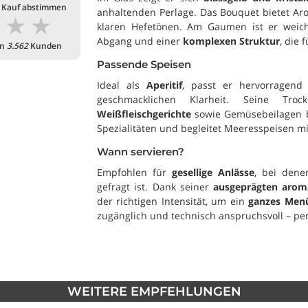
 Kauf abstimmen
anhaltenden Perlage. Das Bouquet bietet Ar
★
★
★
klaren Hefetönen. Am Gaumen ist er wei
Abgang und einer
komplexen Struktur
, die
on
3.562
Kunden
Passende Speisen
Ideal als
Aperitif
, passt er hervorragen
geschmacklichen Klarheit. Seine Tro
Weißfleischgerichte
sowie Gemüsebeilagen be
Spezialitäten und begleitet Meeresspeisen m
Wann servieren?
Empfohlen für
gesellige Anlässe
, bei dene
gefragt ist. Dank seiner
ausgeprägten arom
der richtigen Intensität, um ein
ganzes Men
zugänglich und technisch anspruchsvoll – pe
WEITERE EMPFEHLUNGEN