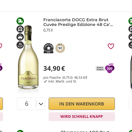
Franciacorta DOCG Extra Brut
Cuvée Prestige Edizione 48 Ca'
del Bosco
0,75 ℓ
92
34,90
€
pro Flasche (0,75 ℓ)
46,53
€/ℓ
Inkl. MwSt. und St.
IN DEN WARENKORB
WIRD SCHNELL KNAPP