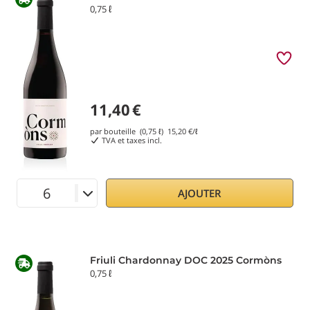
0,75 ℓ
11,40
€
par bouteille (0,75 ℓ)
15,20
€/ℓ
TVA et taxes incl.
AJOUTER
Friuli Chardonnay DOC 2025 Cormòns
0,75 ℓ