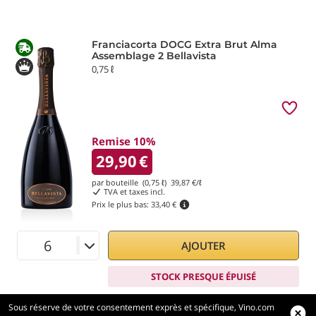
Franciacorta DOCG Extra Brut Alma
Assemblage 2 Bellavista
0,75 ℓ
Remise 10%
29,90
€
par bouteille (0,75 ℓ)
39,87
€/ℓ
TVA et taxes incl.
Prix le plus bas:
33,40 €
AJOUTER
STOCK PRESQUE ÉPUISÉ
Sous réserve de votre consentement exprès et spécifique, Vino.com