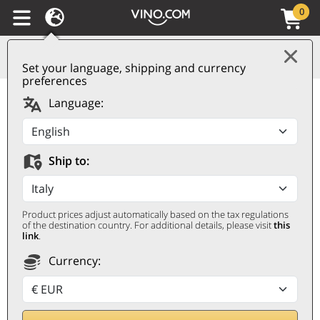
0
Set your language, shipping and currency
preferences
Ribolla Gialla Brut
Language:
Cormòns
CORMÒNS
Ship to:
0,75 ℓ
Product prices adjust automatically based on the tax regulations
of the destination country. For additional details, please visit
this
link
.
Currency:
Remise 15%
9,90
€