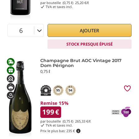
par bouteille (0,75 ℓ)
25,20
€/ℓ
TVA et taxes incl.
AJOUTER
STOCK PRESQUE ÉPUISÉ
Champagne Brut AOC Vintage 2017
Dom Pérignon
0,75 ℓ
95
94
Remise 15%
199
€
par bouteille (0,75 ℓ)
265,33
€/ℓ
TVA et taxes incl.
Prix le plus bas:
235 €