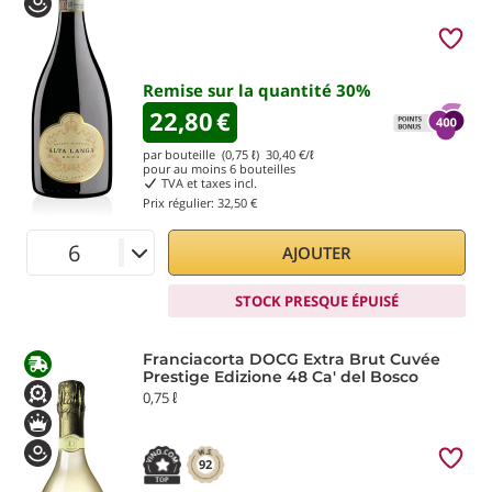
Remise sur la quantité
30
%
22,80
€
par bouteille (0,75 ℓ)
30,40
€/ℓ
pour au moins
6
bouteilles
TVA et taxes incl.
Prix régulier:
32,50 €
AJOUTER
STOCK PRESQUE ÉPUISÉ
Franciacorta DOCG Extra Brut Cuvée
Prestige Edizione 48 Ca' del Bosco
0,75 ℓ
92