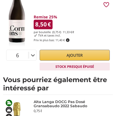
Remise 25%
8,50
€
par bouteille (0,75 ℓ)
11,33
€/ℓ
TVA et taxes incl.
Prix le plus bas:
11,40 €
AJOUTER
STOCK PRESQUE ÉPUISÉ
Vous pourriez également être
intéressé par
Alta Langa DOCG Pas Dosé
Gransabaudo 2022 Sabaudo
0,75 ℓ