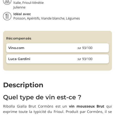
Italie, Frioul-Vénétie
Julienne
Idéal avec
Poisson, Apéritifs, Viande blanche, Légumes
récompensés
sa
93/100
Vino.com
sa
93/100
Luca Gardini
Description
Quel type de vin est-ce ?
Ribolla Gialla Brut Cormòns est un
vin mousseux Brut
qui
exprime toute la typicité du Frioul. Produit par Cormòns, il se