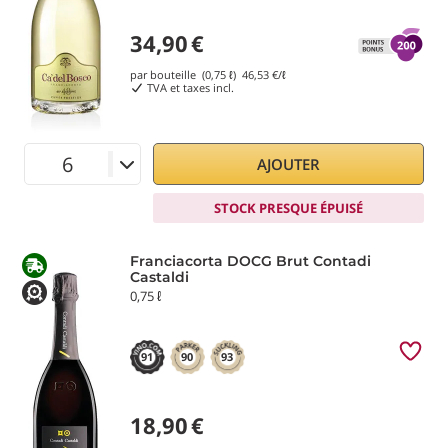
34,90
€
par bouteille (0,75 ℓ)
46,53
€/ℓ
TVA et taxes incl.
AJOUTER
STOCK PRESQUE ÉPUISÉ
Franciacorta DOCG Brut Contadi
Castaldi
0,75 ℓ
91
90
93
18,90
€