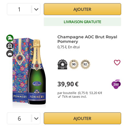
AJOUTER
LIVRAISON GRATUITE
Champagne AOC Brut Royal
Pommery
0,75 ℓ, En étui
90
92
39,90
€
par bouteille (0,75 ℓ)
53,20
€/ℓ
TVA et taxes incl.
AJOUTER