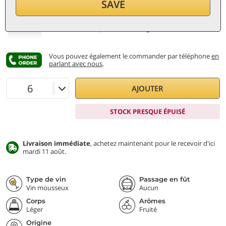
SAVE
par bouteille (0,75 ℓ)
13,20
€/ℓ
TVA et taxes incl.
Prix le plus bas:
11,70 €
Vous pouvez également le commander par téléphone
en
parlant avec nous
.
AJOUTER
STOCK PRESQUE ÉPUISÉ
Livraison immédiate
, achetez maintenant pour le recevoir d'ici
mardi 11 août.
Type de vin
Passage en fût
Vin mousseux
Aucun
Corps
Arômes
Léger
Fruité
Origine