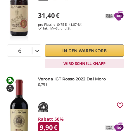
31,40
€
pro Flasche (0,75 ℓ)
41,87
€/ℓ
Inkl. MwSt. und St.
IN DEN WARENKORB
WIRD SCHNELL KNAPP
Verona IGT Rosso 2022 Dal Moro
0,75 ℓ
Rabatt 50%
9,90
€