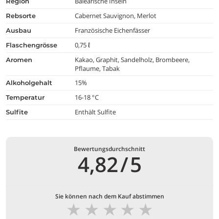
Balearische Inseln
region
Cabernet Sauvignon, Merlot
rebsorte
Französische Eichenfässer
ausbau
0,75 ℓ
flaschengrösse
Kakao, Graphit, Sandelholz, Brombeere,
aromen
Pflaume, Tabak
15%
alkoholgehalt
16-18 °C
temperatur
Enthält Sulfite
Sulfite
Bewertungsdurchschnitt
4,82
/
5
Sie können nach dem Kauf abstimmen
★
★
★
★
★