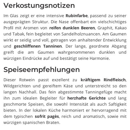
Verkostungsnotizen
Im Glas zeigt er eine intensive
Rubinfarbe
, passend zu seiner
ausgeprägten Struktur. Die Nase offenbart ein vielschichtiges
Profil mit Aromen von
reifen dunklen Beeren
, Graphit, Kakao
und Tabak, fein begleitet von Sandelholznuancen. Am Gaumen
wirkt er seidig und voll, getragen von anhaltender Entwicklung
und
geschliffenen Tanninen
. Der lange, geordnete Abgang
greift die am Gaumen wahrgenommenen dunklen und
würzigen Eindrücke auf und bestätigt seine Harmonie.
Speiseempfehlungen
Dieser Rotwein passt exzellent zu
kräftigem Rindfleisch
,
Wildgerichten und gereiftem Käse und unterstreicht so den
langen Nachhall. Das fein abgestimmte Tanningefüge macht
ihn zum idealen Begleiter für
herzhafte Gerichte
und lang
geschmorte Speisen, die sowohl Intensität als auch Saftigkeit
bieten. In der lokalen Küche harmoniert er hervorragend mit
dem typischen
sofrit pagès
, reich und aromatisch, sowie mit
würzigen spanischen Braten.