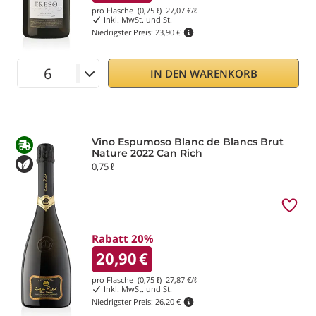
pro Flasche (0,75 ℓ)
27,07
€/ℓ
Inkl. MwSt. und St.
Niedrigster Preis:
23,90 €
IN DEN WARENKORB
Vino Espumoso Blanc de Blancs Brut
Nature 2022 Can Rich
0,75 ℓ
Rabatt 20%
20,90
€
pro Flasche (0,75 ℓ)
27,87
€/ℓ
Inkl. MwSt. und St.
Niedrigster Preis:
26,20 €