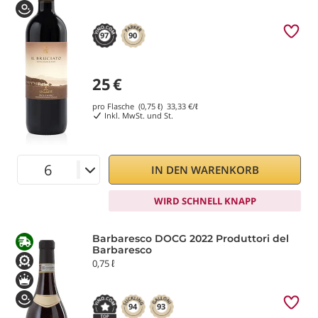
97
90
25
€
pro Flasche (0,75 ℓ)
33,33
€/ℓ
Inkl. MwSt. und St.
IN DEN WARENKORB
WIRD SCHNELL KNAPP
Barbaresco DOCG 2022 Produttori del
Barbaresco
0,75 ℓ
94
93