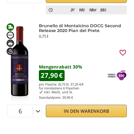
3
10
18
55
T
S
M
S
Brunello di Montalcino DOCG Second
Release 2020 Pian del Prete
0,75 ℓ
Mengenrabatt
30
%
27,90
€
pro Flasche (0,75 ℓ)
37,20
€/ℓ
für mindestens
6
Flaschen
Inkl. MwSt. und St.
Standardpreis:
39,90 €
IN DEN WARENKORB