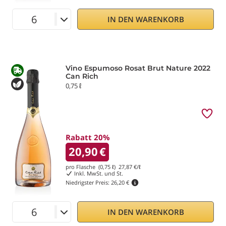
IN DEN WARENKORB
Vino Espumoso Rosat Brut Nature 2022
Can Rich
0,75 ℓ
Rabatt 20%
20,90
€
pro Flasche (0,75 ℓ)
27,87
€/ℓ
Inkl. MwSt. und St.
Niedrigster Preis:
26,20 €
IN DEN WARENKORB