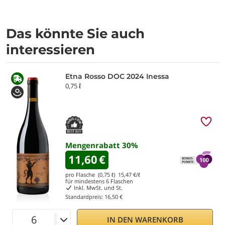
Das könnte Sie auch
interessieren
Etna Rosso DOC 2024 Inessa
0,75 ℓ
Mengenrabatt
30
%
11,60
€
pro Flasche (0,75 ℓ)
15,47
€/ℓ
für mindestens
6
Flaschen
Inkl. MwSt. und St.
Standardpreis:
16,50 €
IN DEN WARENKORB