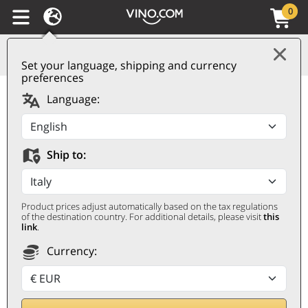
0
Set your language, shipping and currency
preferences
Vino de la Tierra de
Language:
Ibiza IGP Lausos 2021
Can Rich
Ship to:
CAN RICH
0,75 ℓ
Product prices adjust automatically based on the tax regulations
of the destination country. For additional details, please visit
this
link
.
Currency: