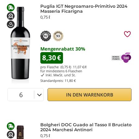
Puglia IGT Negroamaro-Primitivo 2024
Masseria Ficarigna
0,75 ℓ
92
93
Mengenrabatt
30
%
8,30
€
pro Flasche (0,75 ℓ)
11,07
€/ℓ
für mindestens
6
Flaschen
Inkl. MwSt. und St.
Standardpreis:
11,80 €
IN DEN WARENKORB
Bolgheri DOC Guado al Tasso Il Bruciato
2024 Marchesi Antinori
0,75 ℓ