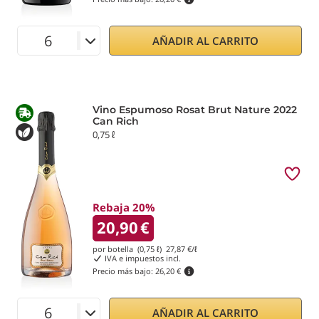
AÑADIR AL CARRITO
Vino Espumoso Rosat Brut Nature 2022
Can Rich
0,75 ℓ
Rebaja 20%
20,90
€
por botella (0,75 ℓ)
27,87
€/ℓ
IVA e impuestos incl.
Precio más bajo:
26,20 €
AÑADIR AL CARRITO