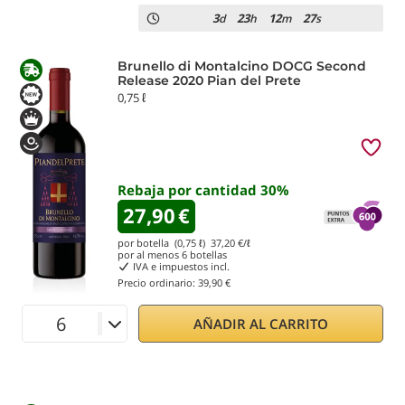
3
23
12
27
d
h
m
s
Brunello di Montalcino DOCG Second
Release 2020 Pian del Prete
0,75 ℓ
Rebaja por cantidad
30
%
27,90
€
por botella (0,75 ℓ)
37,20
€/ℓ
por al menos
6
botellas
IVA e impuestos incl.
Precio ordinario:
39,90 €
AÑADIR AL CARRITO