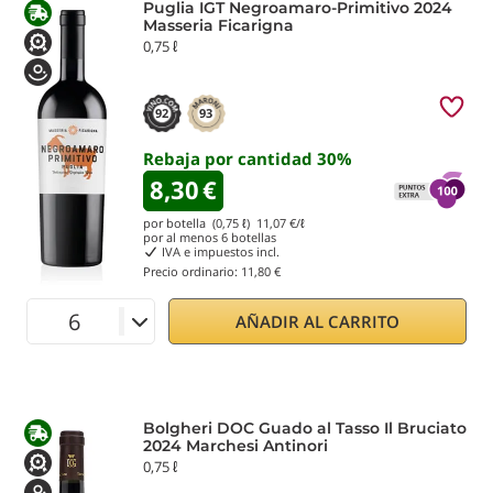
Puglia IGT Negroamaro-Primitivo 2024
Masseria Ficarigna
0,75 ℓ
92
93
Rebaja por cantidad
30
%
8,30
€
por botella (0,75 ℓ)
11,07
€/ℓ
por al menos
6
botellas
IVA e impuestos incl.
Precio ordinario:
11,80 €
AÑADIR AL CARRITO
Bolgheri DOC Guado al Tasso Il Bruciato
2024 Marchesi Antinori
0,75 ℓ