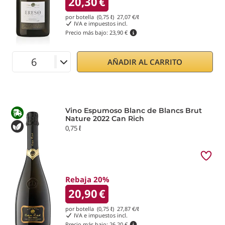
20,30
€
por botella (0,75 ℓ)
27,07
€/ℓ
IVA e impuestos incl.
Precio más bajo:
23,90 €
AÑADIR AL CARRITO
Vino Espumoso Blanc de Blancs Brut
Nature 2022 Can Rich
0,75 ℓ
Rebaja 20%
20,90
€
por botella (0,75 ℓ)
27,87
€/ℓ
IVA e impuestos incl.
Precio más bajo:
26,20 €