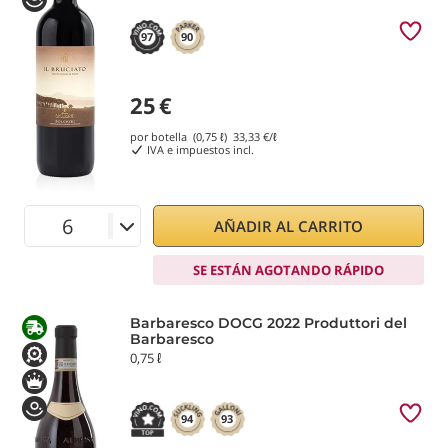
97
90
25
€
por botella (0,75 ℓ)
33,33
€/ℓ
IVA e impuestos incl.
AÑADIR AL CARRITO
SE ESTÁN AGOTANDO RÁPIDO
Barbaresco DOCG 2022 Produttori del
Barbaresco
0,75 ℓ
94
93