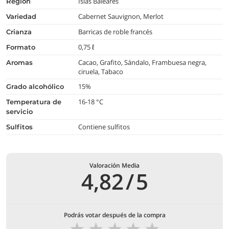
Islas Baleares
región
Cabernet Sauvignon, Merlot
variedad
Barricas de roble francés
crianza
0,75 ℓ
formato
Cacao, Grafito, Sándalo, Frambuesa negra,
aromas
ciruela, Tabaco
15%
grado alcohólico
16-18 °C
temperatura de
servicio
Contiene sulfitos
Sulfitos
Valoración Media
4,82
/
5
Podrás votar después de la compra
★
★
★
★
★