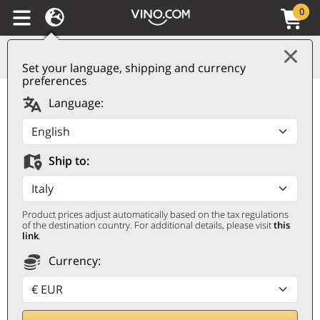
0
Set your language, shipping and currency
preferences
Vino de la Tierra de
Language:
Ibiza IGP Lausos 2021
Can Rich
Ship to:
CAN RICH
0,75 ℓ
Product prices adjust automatically based on the tax regulations
of the destination country. For additional details, please visit
this
link
.
Currency: