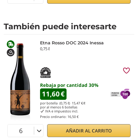
También puede interesarte
Etna Rosso DOC 2024 Inessa
0,75 ℓ
Rebaja por cantidad
30
%
11,60
€
por botella (0,75 ℓ)
15,47
€/ℓ
por al menos
6
botellas
IVA e impuestos incl.
Precio ordinario:
16,50 €
AÑADIR AL CARRITO