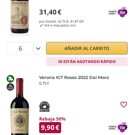
31,40
€
por botella (0,75 ℓ)
41,87
€/ℓ
IVA e impuestos incl.
AÑADIR AL CARRITO
SE ESTÁN AGOTANDO RÁPIDO
Verona IGT Rosso 2022 Dal Moro
0,75 ℓ
Rebaja 50%
9,90
€