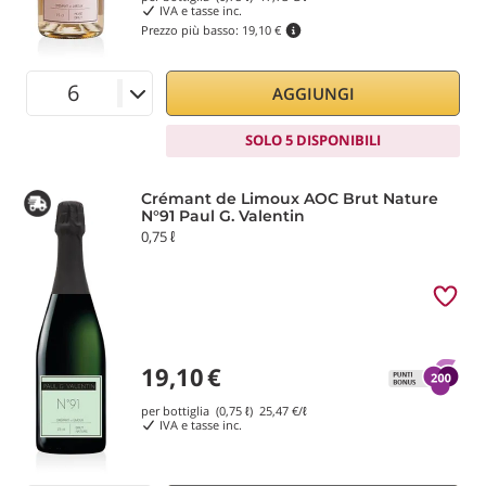
IVA e tasse inc.
Prezzo più basso:
19,10 €
AGGIUNGI
SOLO 5 DISPONIBILI
Crémant de Limoux AOC Brut Nature
N°91 Paul G. Valentin
0,75 ℓ
19,10
€
per bottiglia (0,75 ℓ)
25,47
€/ℓ
IVA e tasse inc.