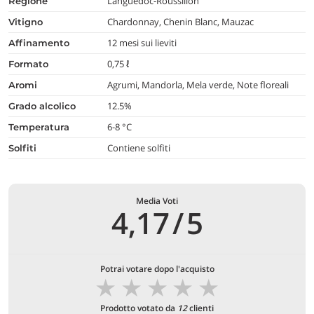
Languedoc-Roussillon
regione
Chardonnay, Chenin Blanc, Mauzac
vitigno
12 mesi sui lieviti
affinamento
0,75 ℓ
formato
Agrumi, Mandorla, Mela verde, Note floreali
aromi
12.5%
grado alcolico
6-8 °C
temperatura
Contiene solfiti
Solfiti
Media Voti
4,17
/
5
Potrai votare dopo l'acquisto
★
★
★
★
★
Prodotto votato da
12
clienti