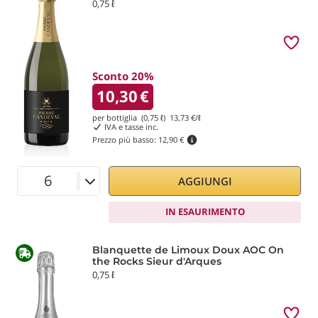
0,75 ℓ
Sconto 20%
10,30
€
per bottiglia (0,75 ℓ)
13,73
€/ℓ
IVA e tasse inc.
Prezzo più basso:
12,90 €
AGGIUNGI
IN ESAURIMENTO
Blanquette de Limoux Doux AOC On
the Rocks Sieur d'Arques
0,75 ℓ