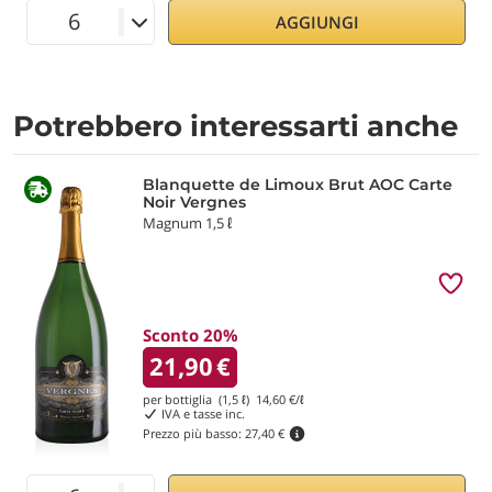
AGGIUNGI
Potrebbero interessarti anche
Blanquette de Limoux Brut AOC Carte
Noir Vergnes
Magnum 1,5 ℓ
Sconto 20%
21,90
€
per bottiglia (1,5 ℓ)
14,60
€/ℓ
IVA e tasse inc.
Prezzo più basso:
27,40 €