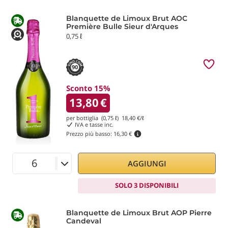
Blanquette de Limoux Brut AOC
Première Bulle Sieur d'Arques
0,75 ℓ
90
Sconto 15%
13,80
€
per bottiglia (0,75 ℓ)
18,40
€/ℓ
IVA e tasse inc.
Prezzo più basso:
16,30 €
AGGIUNGI
SOLO 3 DISPONIBILI
Blanquette de Limoux Brut AOP Pierre
Candeval