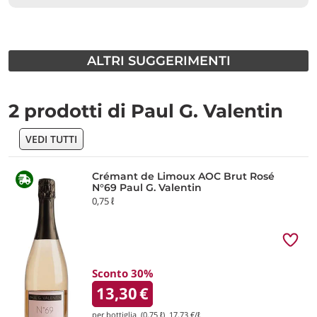
ALTRI SUGGERIMENTI
2 prodotti di Paul G. Valentin
VEDI TUTTI
Crémant de Limoux AOC Brut Rosé
N°69 Paul G. Valentin
0,75 ℓ
Sconto 30%
13,30
€
per bottiglia (0,75 ℓ)
17,73
€/ℓ