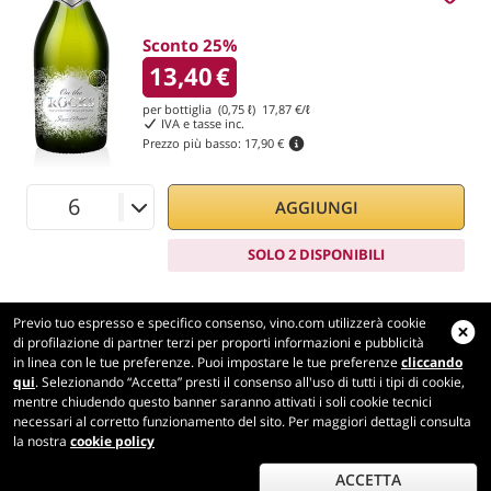
Sconto 25%
13,40
€
per bottiglia (0,75 ℓ)
17,87
€/ℓ
IVA e tasse inc.
Prezzo più basso:
17,90 €
AGGIUNGI
SOLO 2 DISPONIBILI
Previo tuo espresso e specifico consenso, vino.com utilizzerà cookie
di profilazione di partner terzi per proporti informazioni e pubblicità
in linea con le tue preferenze. Puoi impostare le tue preferenze
cliccando
Vino.com
qui
. Selezionando “Accetta” presti il consenso all'uso di tutti i tipi di cookie,
Made with
in Tuscany
mentre chiudendo questo banner saranno attivati i soli cookie tecnici
Pagina elaborata in 340 ms
necessari al corretto funzionamento del sito. Per maggiori dettagli consulta
la nostra
cookie policy
production-front-1-1
Copyright © 2026 VINO.COM 3ND S.r.l.
P.IVA IT06031960484 REA FI 594577 Cap. Soc. 345.772,16 € i.v.
ACCETTA