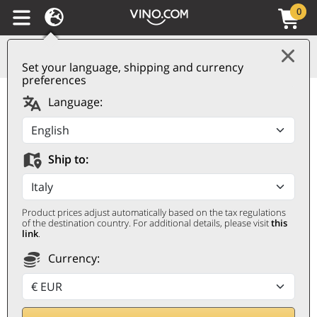
0
Set your language, shipping and currency
preferences
Blanquette de Limoux
Language:
AOC Brut N°97 Paul G.
Valentin
Ship to:
PAUL G. VALENTIN
0,75 ℓ
Product prices adjust automatically based on the tax regulations
of the destination country. For additional details, please visit
this
link
.
Currency: