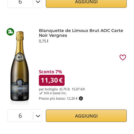
AGGIUNGI
Blanquette de Limoux Brut AOC Carte
Noir Vergnes
0,75 ℓ
Sconto 7%
11,30
€
per bottiglia (0,75 ℓ)
15,07
€/ℓ
IVA e tasse inc.
Prezzo più basso:
12,20 €
AGGIUNGI