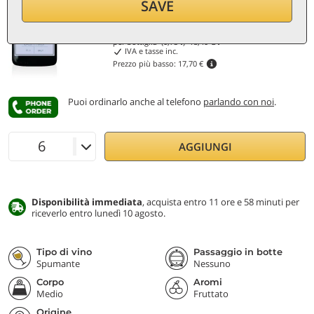
Sconto 22%
SAVE
13,80
€
per bottiglia (0,75 ℓ)
18,40
€/ℓ
IVA e tasse inc.
Prezzo più basso:
17,70 €
Puoi ordinarlo anche al telefono
parlando con noi
.
AGGIUNGI
Disponibilità immediata
, acquista entro 11 ore e 58 minuti per
riceverlo entro lunedì 10 agosto.
Tipo di vino
Passaggio in botte
Spumante
Nessuno
Corpo
Aromi
Medio
Fruttato
Origine