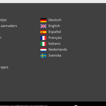
ijst
Deutsch
 aanraders
English
Español
n
Français
Italiano
Nederlands
Svenska
roject
orzien van informatie en reclame in