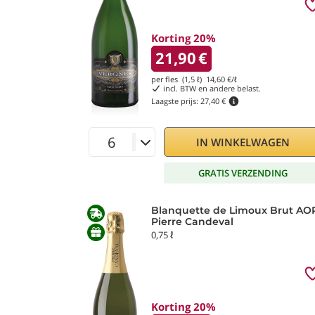
Korting 20%
21,90
€
per fles (1,5 ℓ)
14,60
€/ℓ
incl. BTW en andere belast.
Laagste prijs:
27,40 €
IN WINKELWAGEN
GRATIS VERZENDING
Blanquette de Limoux Brut AO
Pierre Candeval
0,75 ℓ
Korting 20%