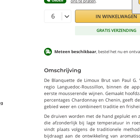
ons te praten
.
IN WINKELWAGEN
GRATIS VERZENDING
Meteen beschikbaar
, bestel het nu en ontv
Omschrijving
De Blanquette de Limoux Brut van Paul G. 
regio Languedoc-Roussillon, binnen de app
eerste mousserende wijnen. Gemaakt hoofdza
percentages Chardonnay en Chenin, geeft dez
ng
gebied weer en combineert traditie en frishei
De druiven worden met de hand geplukt en za
die afzonderlijk bij lage temperatuur in roe
vindt plaats volgens de traditionele method
bijdraagt aan de ontwikkeling van aromatis