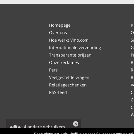
Homepage
K
Over ons
O
Hoe werkt Vino.com
S
Internationale verzending
G
Transparante prijzen
P
Onze reclames
B
Pers
R
Veelgestelde vragen
R
Relatiegeschenken
V
RSS-feed
C
C
C
W
4 andere gebruikers
bekijken dit product.
Behoudens uw uitdrukkelijke en specifieke toestemming zal 