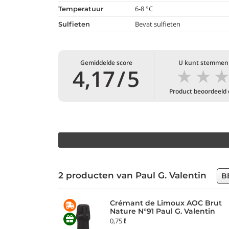
6-8 °C
temperatuur
Bevat sulfieten
Sulfieten
Gemiddelde score
U kunt stemmen
★
★
4,17
/
5
Product beoordeeld
2 producten van Paul G. Valentin
B
Crémant de Limoux AOC Brut
Nature N°91 Paul G. Valentin
0,75 ℓ