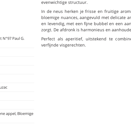
evenwichtige structuur.
In de neus herken je frisse en fruitige arom
bloemige nuances, aangevuld met delicate ama
en levendig, met een fijne bubbel en een aa
zorgt. De afdronk is harmonieus en aanhoud
t N°97 Paul G.
Perfect als aperitief, uitstekend te combi
verfijnde visgerechten.
uzac
ene appel, Bloemige