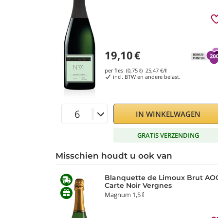
19,10
€
per fles (0,75 ℓ)
25,47
€/ℓ
incl. BTW en andere belast.
IN WINKELWAGEN
GRATIS VERZENDING
Misschien houdt u ook van
Blanquette de Limoux Brut AOC
Carte Noir Vergnes
Magnum 1,5 ℓ