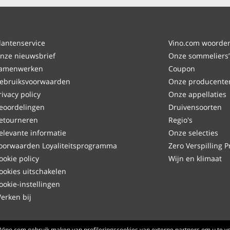
lantenservice
Vino.com woordenl
nze nieuwsbrief
Onze sommeliers’
amenwerken
Coupon
ebruiksvoorwaarden
Onze producente
rivacy policy
Onze appellaties
eoordelingen
Druivensoorten
etourneren
Regio's
elevante informatie
Onze selecties
oorwaarden Loyaliteitsprogramma
Zero Verspilling P
ookie policy
Wijn en klimaat
ookies uitschakelen
ookie-instellingen
erken bij
Made with
in Tuscany
Vino.com gebruik maken van profileringscookies van externe partners om u te vo