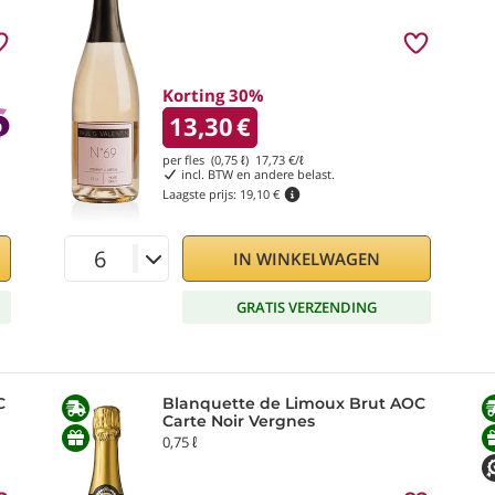
Korting 30%
13,30
€
per fles (0,75 ℓ)
17,73
€/ℓ
incl. BTW en andere belast.
Laagste prijs:
19,10 €
IN WINKELWAGEN
GRATIS VERZENDING
Blanquette de Limoux Brut AOC
Carte Noir Vergnes
0,75 ℓ