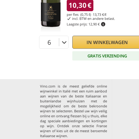
10,30
€
per fles (0,75 ℓ)
13,73
€/ℓ
incl. BTW en andere belast.
Laagste prijs:
12,90 €
IN WINKELWAGEN
GRATIS VERZENDING
Vino.com is de meest geliefde online
wijnwinkel in Italië met een ruim aanbod
aan wijnen van de beste Italiaanse en
buitenlandse wijnhuizen met de
mogelijkheid om de beste bekroonde
wijnen te selecteren. Bestel uw wijn veilig
online en ontvang flessen bij u thuis, elke
dag speciale aanbiedingen en kortingen
op wijn. Ontdek onze selectie
Franse
wijnen
of kies uit de
de meest beroemde
Italiaanse wijnen
.