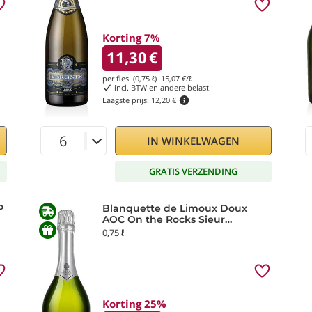
Korting 7%
11,30
€
per fles (0,75 ℓ)
15,07
€/ℓ
incl. BTW en andere belast.
Laagste prijs:
12,20 €
IN WINKELWAGEN
GRATIS VERZENDING
P
Blanquette de Limoux Doux
AOC On the Rocks Sieur
d'Arques
0,75 ℓ
Korting 25%