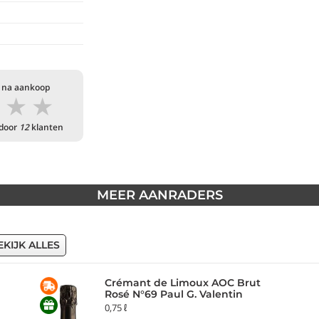
 na aankoop
★
★
★
 door
12
klanten
MEER AANRADERS
EKIJK ALLES
Crémant de Limoux AOC Brut
Rosé N°69 Paul G. Valentin
0,75 ℓ