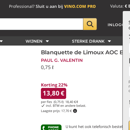
Valuta:
€ 
Professional?
Sluit u aan bij
VINO.COM PRO
INLOGGE
WIJNEN
STERKE DRANK
Blanquette de Limoux AOC Brut
PAUL G. VALENTIN
0,75 ℓ
Korting 22%
13,80
€
per fles (0,75 ℓ)
18,40
€/ℓ
incl. BTW en andere belast.
Laagste prijs:
17,70 €
U kunt het ook telefonisch bestellen