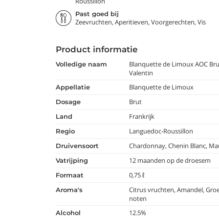
Roussillon
Past goed bij
Zeevruchten, Aperitieven, Voorgerechten, Vis
Product informatie
Blanquette de Limoux AOC Bru
volledige naam
Valentin
Blanquette de Limoux
appellatie
Brut
dosage
Frankrijk
land
Languedoc-Roussillon
regio
Chardonnay, Chenin Blanc, Ma
druivensoort
12 maanden op de droesem
vatrijping
0,75 ℓ
formaat
Citrus vruchten, Amandel, Gro
aroma's
noten
12.5%
alcohol