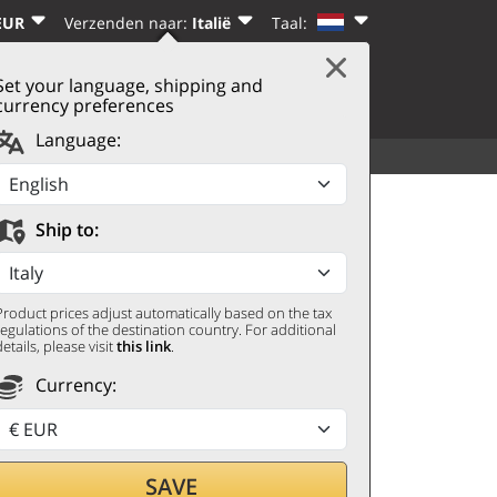
EUR
Verzenden naar:
Italië
Taal:
Set your language, shipping and
|
WINKELWAGEN
(0)
N
REGISTREREN
currency preferences
Language:
ALLE CATEGORIEËN
MEER
 N°97 Paul G. Valentin
Ship to:
Product prices adjust automatically based on the tax
regulations of the destination country. For additional
details, please visit
this link
.
Currency:
SAVE
door met