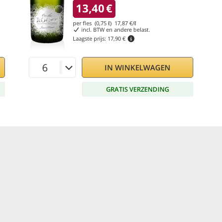
13,40
€
per fles (0,75 ℓ)
17,87
€/ℓ
incl. BTW en andere belast.
Laagste prijs:
17,90 €
IN WINKELWAGEN
GRATIS VERZENDING