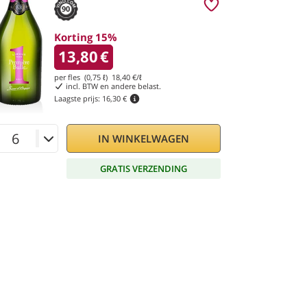
90
Korting 15%
13,80
€
per fles (0,75 ℓ)
18,40
€/ℓ
incl. BTW en andere belast.
Laagste prijs:
16,30 €
IN WINKELWAGEN
GRATIS VERZENDING