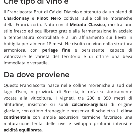
Che tipo di vino è
Il Franciacorta Brut di Ca’ del Diavolo è ottenuto da un blend di
Chardonnay
e
Pinot Nero
coltivati sulle colline moreniche
della Franciacorta. Nato con il
Metodo Classico
, mostra uno
stile fresco ed equilibrato grazie alla fermentazione in acciaio
a temperatura controllata e a un affinamento sui lieviti in
bottiglia per almeno 18 mesi. Ne risulta un vino dalla struttura
armoniosa, con
perlage fine
e persistente, capace di
valorizzare le varietà del territorio e di offrire una beva
immediata e versatile.
Da dove proviene
Questo Franciacorta nasce nelle colline moreniche a sud del
lago d’Iseo, in provincia di Brescia, in un’area storicamente
vocata alla viticoltura. I vigneti, tra 200 e 350 metri di
altitudine, insistono su suoli
calcareo-argillosi
di origine
glaciale, con ottimo drenaggio e presenza di scheletro. Il
clima
continentale
con ampie escursioni termiche favorisce una
maturazione lenta delle uve e sviluppa profumi intensi e
acidità equilibrata
.