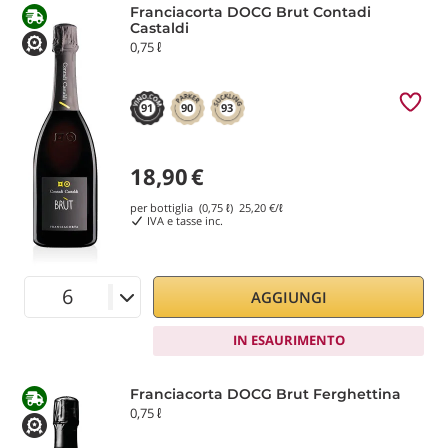
Franciacorta DOCG Brut Contadi
Castaldi
0,75 ℓ
91
90
93
18,90
€
per bottiglia (0,75 ℓ)
25,20
€/ℓ
IVA e tasse inc.
AGGIUNGI
IN ESAURIMENTO
Franciacorta DOCG Brut Ferghettina
0,75 ℓ