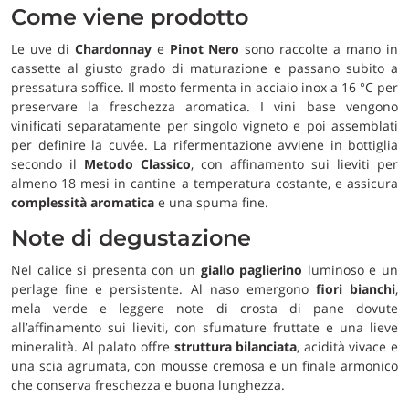
Come viene prodotto
Le uve di
Chardonnay
e
Pinot Nero
sono raccolte a mano in
cassette al giusto grado di maturazione e passano subito a
pressatura soffice. Il mosto fermenta in acciaio inox a 16 °C per
preservare la freschezza aromatica. I vini base vengono
vinificati separatamente per singolo vigneto e poi assemblati
per definire la cuvée. La rifermentazione avviene in bottiglia
secondo il
Metodo Classico
, con affinamento sui lieviti per
almeno 18 mesi in cantine a temperatura costante, e assicura
complessità aromatica
e una spuma fine.
Note di degustazione
Nel calice si presenta con un
giallo paglierino
luminoso e un
perlage fine e persistente. Al naso emergono
fiori bianchi
,
mela verde e leggere note di crosta di pane dovute
all’affinamento sui lieviti, con sfumature fruttate e una lieve
mineralità. Al palato offre
struttura bilanciata
, acidità vivace e
una scia agrumata, con mousse cremosa e un finale armonico
che conserva freschezza e buona lunghezza.