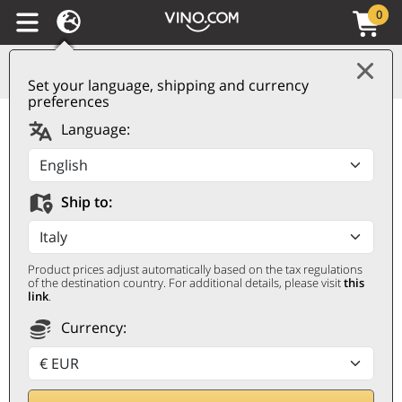
0
Set your language, shipping and currency
preferences
Franciacorta DOCG
Language:
Brut Ca' del Diavolo
CA' DEL DIAVOLO
Ship to:
6 bottiglie da 0,75 ℓ
Product prices adjust automatically based on the tax regulations
of the destination country. For additional details, please visit
this
link
.
Currency: