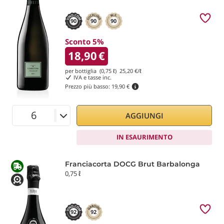
90
90
90
Sconto 5%
18,90
€
per bottiglia (0,75 ℓ)
25,20
€/ℓ
IVA e tasse inc.
Prezzo più basso:
19,90 €
AGGIUNGI
IN ESAURIMENTO
Franciacorta DOCG Brut Barbalonga
0,75 ℓ
92
92