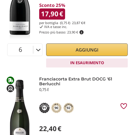
Sconto 25%
17,90
€
per bottiglia (0,75 ℓ)
23,87
€/ℓ
IVA e tasse inc.
Prezzo più basso:
23,90 €
AGGIUNGI
IN ESAURIMENTO
Franciacorta Extra Brut DOCG '61
Berlucchi
0,75 ℓ
91
90
92
22,40
€