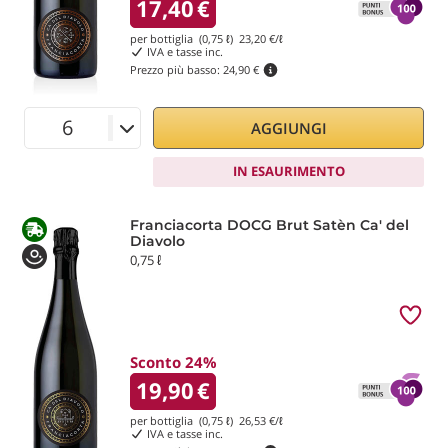
17,40
€
per bottiglia (0,75 ℓ)
23,20
€/ℓ
IVA e tasse inc.
Prezzo più basso:
24,90 €
AGGIUNGI
IN ESAURIMENTO
Franciacorta DOCG Brut Satèn Ca' del
Diavolo
0,75 ℓ
Sconto 24%
19,90
€
per bottiglia (0,75 ℓ)
26,53
€/ℓ
IVA e tasse inc.