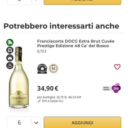
Potrebbero interessarti anche
Franciacorta DOCG Extra Brut Cuvée
Prestige Edizione 48 Ca' del Bosco
0,75 ℓ
92
34,90
€
per bottiglia (0,75 ℓ)
46,53
€/ℓ
IVA e tasse inc.
AGGIUNGI