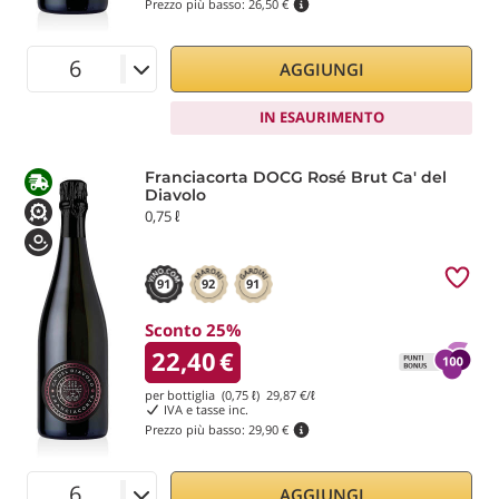
Prezzo più basso:
26,50 €
AGGIUNGI
IN ESAURIMENTO
Franciacorta DOCG Rosé Brut Ca' del
Diavolo
0,75 ℓ
91
92
91
Sconto 25%
22,40
€
per bottiglia (0,75 ℓ)
29,87
€/ℓ
IVA e tasse inc.
Prezzo più basso:
29,90 €
AGGIUNGI