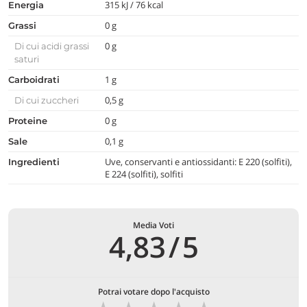
315 kJ / 76 kcal
Energia
0 g
Grassi
0 g
Di cui acidi grassi
saturi
1 g
Carboidrati
0,5 g
Di cui zuccheri
0 g
Proteine
0,1 g
Sale
Uve, conservanti e antiossidanti: E 220 (solfiti),
Ingredienti
E 224 (solfiti), solfiti
Media Voti
4,83
/
5
Potrai votare dopo l'acquisto