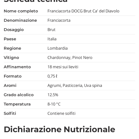
Franciacorta DOCG Brut Ca' del Diavolo
nome completo
Franciacorta
denominazione
Brut
dosaggio
Italia
paese
Lombardia
regione
Chardonnay, Pinot Nero
vitigno
18 mesi sui lieviti
affinamento
0,75 ℓ
formato
Agrumi, Pasticceria, Uva spina
aromi
12.5%
grado alcolico
8-10 °C
temperatura
Contiene solfiti
Solfiti
Dichiarazione Nutrizionale