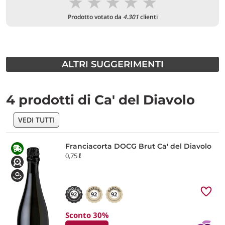
★
★
★
★
★
Prodotto votato da
4.301
clienti
ALTRI SUGGERIMENTI
4 prodotti di Ca' del Diavolo
VEDI TUTTI
Franciacorta DOCG Brut Ca' del Diavolo
0,75 ℓ
92
92
92
Sconto 30%