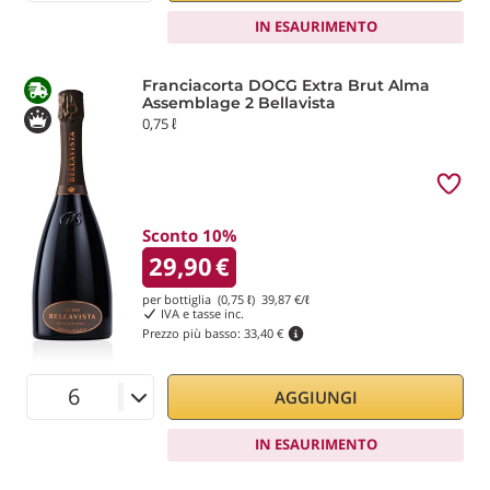
IN ESAURIMENTO
Franciacorta DOCG Extra Brut Alma
Assemblage 2 Bellavista
0,75 ℓ
Sconto 10%
29,90
€
per bottiglia (0,75 ℓ)
39,87
€/ℓ
IVA e tasse inc.
Prezzo più basso:
33,40 €
AGGIUNGI
IN ESAURIMENTO