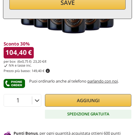
SAVE
Sconto 30%
104,40
€
per box (6x0,75 ℓ)
23,20
€/ℓ
IVA e tasse inc.
Prezzo più basso:
149,40 €
Puoi ordinarlo anche al telefono
parlando con noi
.
AGGIUNGI
SPEDIZIONE GRATUITA
Punti Bonus
, per ogni quantità acquistata ottieni 600 punti