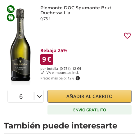
Piemonte DOC Spumante Brut
Duchessa Lia
0,75 ℓ
Rebaja 25%
9
€
por botella (0,75 ℓ)
12
€/ℓ
IVA e impuestos incl.
Precio más bajo:
12 €
AÑADIR AL CARRITO
ENVÍO GRATUITO
También puede interesarte