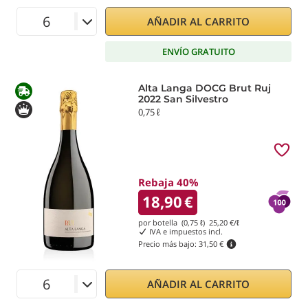
AÑADIR AL CARRITO
ENVÍO GRATUITO
Alta Langa DOCG Brut Ruj
2022 San Silvestro
0,75 ℓ
Rebaja 40%
18,90
€
por botella (0,75 ℓ)
25,20
€/ℓ
IVA e impuestos incl.
Precio más bajo:
31,50 €
AÑADIR AL CARRITO