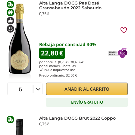
Alta Langa DOCG Pas Dosé
Gransabaudo 2022 Sabaudo
0,75 ℓ
Rebaja por cantidad
30
%
22,80
€
por botella (0,75 ℓ)
30,40
€/ℓ
por al menos
6
botellas
IVA e impuestos incl.
Precio ordinario:
32,50 €
AÑADIR AL CARRITO
ENVÍO GRATUITO
Alta Langa DOCG Brut 2022 Coppo
0,75 ℓ