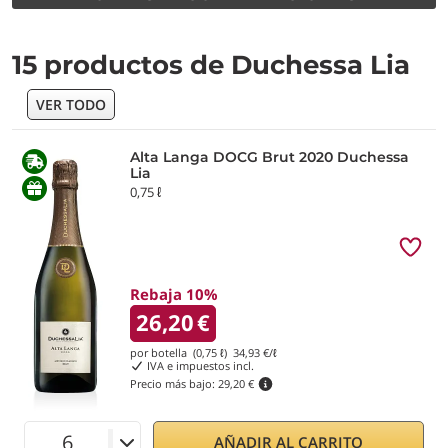
15 productos de Duchessa Lia
VER TODO
Alta Langa DOCG Brut 2020 Duchessa
Lia
0,75 ℓ
Rebaja 10%
26,20
€
por botella (0,75 ℓ)
34,93
€/ℓ
IVA e impuestos incl.
Precio más bajo:
29,20 €
AÑADIR AL CARRITO