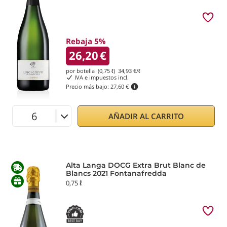
Rebaja 5%
26,20
€
por botella (0,75 ℓ)
34,93
€/ℓ
IVA e impuestos incl.
Precio más bajo:
27,60 €
AÑADIR AL CARRITO
Alta Langa DOCG Extra Brut Blanc de
Blancs 2021 Fontanafredda
0,75 ℓ