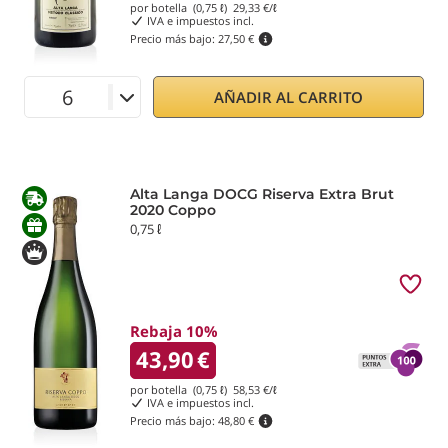
por botella (0,75 ℓ)
29,33
€/ℓ
IVA e impuestos incl.
Precio más bajo:
27,50 €
AÑADIR AL CARRITO
Alta Langa DOCG Riserva Extra Brut
2020 Coppo
0,75 ℓ
Rebaja 10%
43,90
€
por botella (0,75 ℓ)
58,53
€/ℓ
IVA e impuestos incl.
Precio más bajo:
48,80 €