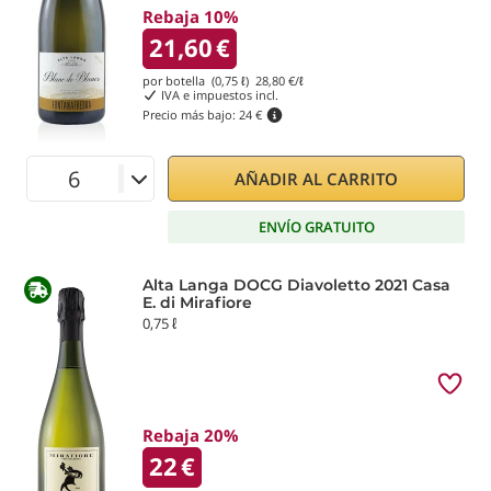
Rebaja 10%
21,60
€
por botella (0,75 ℓ)
28,80
€/ℓ
IVA e impuestos incl.
Precio más bajo:
24 €
AÑADIR AL CARRITO
ENVÍO GRATUITO
Alta Langa DOCG Diavoletto 2021 Casa
E. di Mirafiore
0,75 ℓ
Rebaja 20%
22
€