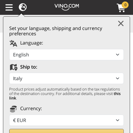
0
Set your language, shipping and currency
preferences
Alta Langa DOCG Brut
Language:
Rosé Metodo Classico
Duchessa Lia
Ship to:
DUCHESSA LIA
0,75 ℓ
Product prices adjust automatically based on the tax regulations
of the destination country. For additional details, please visit
this
link
.
Currency: