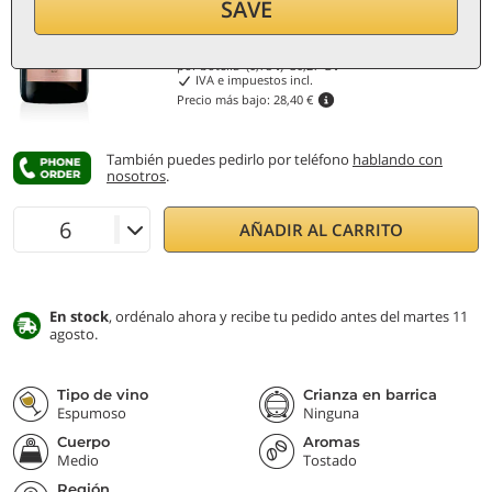
Rebaja 20%
SAVE
22,70
€
por botella (0,75 ℓ)
30,27
€/ℓ
IVA e impuestos incl.
Precio más bajo:
28,40 €
También puedes pedirlo por teléfono
hablando con
nosotros
.
AÑADIR AL CARRITO
En stock
, ordénalo ahora y recibe tu pedido antes del martes 11
agosto.
Tipo de vino
Crianza en barrica
Espumoso
Ninguna
Cuerpo
Aromas
Medio
Tostado
Región