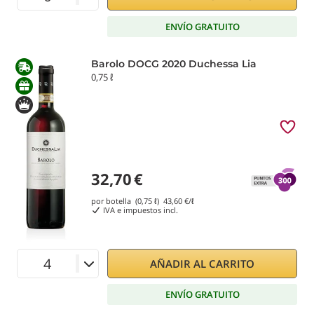
ENVÍO GRATUITO
Barolo DOCG 2020 Duchessa Lia
0,75 ℓ
32,70
€
por botella (0,75 ℓ)
43,60
€/ℓ
IVA e impuestos incl.
AÑADIR AL CARRITO
ENVÍO GRATUITO